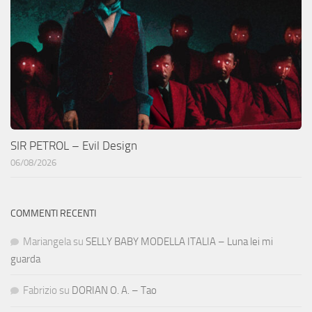
SIR PETROL – Evil Design
06/08/2026
COMMENTI RECENTI
Mariangela
su
SELLY BABY MODELLA ITALIA – Luna lei mi
guarda
Fabrizio
su
DORIAN O. A. – Tao