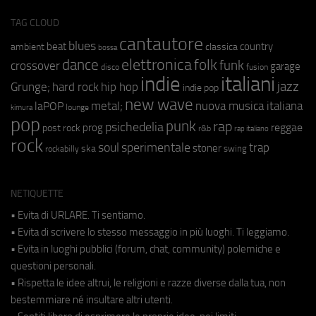
TAG CLOUD
cantautore
blues
beat
country
ambient
classica
bossa
elettronica
dance
folk
funk
crossover
garage
fusion
disco
indie
italiani
jazz
hip hop
Grunge;
hard rock
indie pop
new wave
metal;
nuova musica italiana
laPOP
lounge
kimura
pop
punk
rap
psichedelia
reggae
prog
post rock
r&b
rap italiano
rock
soul
sperimentale
trap
stoner
ska
swing
rockabilly
NETIQUETTE
• Evita di URLARE. Ti sentiamo.
• Evita di scrivere lo stesso messaggio in più luoghi. Ti leggiamo.
• Evita in luoghi pubblici (forum, chat, community) polemiche e
questioni personali.
• Rispetta le idee altrui, le religioni e razze diverse dalla tua, non
bestemmiare né insultare altri utenti.