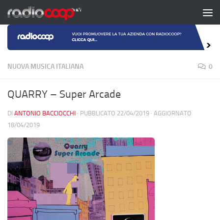
Salta al contenuto
NUOVA MUSICA ITALIANA
0
QUARRY – Super Arcade
DI
ANTONIO BACCIOCCHI
· PUBBLICATO
22/04/2019
· AGGIORNATO
18/04/2019