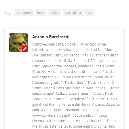
Tag:
cantautore
indie
italiani
psichedelia
rock
Antonio Bacciocchi
Scrittore, musicista, blogger. Ha militato come
batterista in una ventina di gruppi (tra cui Not Moving,
Link Quartet, Lilith), incidendo una cinquantina di dischi
e suonando in tutta Italia, Europa e USA e aprendo per
Clash, Iggy and the Stooges, Johnny Thunders, Manu
Chao etc. Ha scritto una decina di libri tra cui "Uscito
vivo dagli anni 80", "Mod Generations", "Paul Weller,
L’uomo cangiante", "Rock n Goal", "Rock n Spor"t, Gil
Scott-Heron Il Bob Dylan Nero" e "Ray Charles- Il genio
senza tempo". Collabora con i mensili “Classic Rock”,
"Vinile" e i quotidiani “Il Manifesto” e “Libertà”. E' tra i
giurati del Premio Tenco e del Rockol Awards. Da sedici
anni aggiorna quotidianamente il suo blog
www.tonyface.blogspot.it dove parla di musica,
cinema, culture varie, sport e con cui ha vinto il Premio
Mei Musicletter del 2016 come miglior blog italiano.