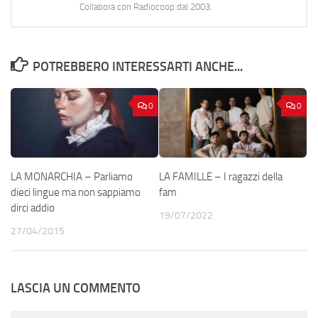
Collabora con Radiocoop dal 2003.
POTREBBERO INTERESSARTI ANCHE...
0
0
LA MONARCHIA – Parliamo
LA FAMILLE – I ragazzi della
dieci lingue ma non sappiamo
fam
dirci addio
19/07/2022
27/04/2015
LASCIA UN COMMENTO