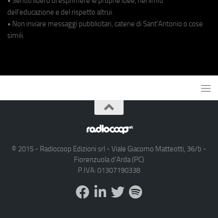
• Sentiti libero di esprimere le proprie idee, nei limiti
dell'educazione e del rispetto altrui.
• Non inviare messaggi pubblicitari, catene di Sant'Antonio o cose
simili.
© 2015 - Radiocoop Edizioni srl - Viale Giacomo Matteotti, 36/b -
Fiorenzuola d'Arda (PC)
P.IVA: 01307190338