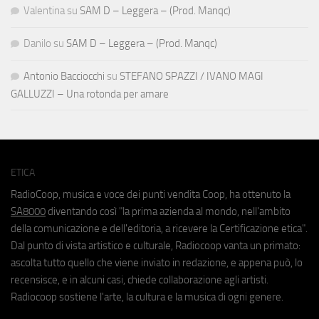
Valentina
su
SAM D – Leggera – (Prod. Manqc)
Danilo
su
SAM D – Leggera – (Prod. Manqc)
Antonio Bacciocchi
su
STEFANO SPAZZI / IVANO MAGI
GALLUZZI – Una rotonda per amare
ETICA
RadioCoop, musica e voce dei punti vendita Coop, ha ottenuto la
SA8000
diventando così "la prima azienda al mondo, nell'ambito
della comunicazione e dell'editoria, a ricevere la Certificazione etica".
Dal punto di vista artistico e culturale, Radiocoop vanta un primato:
ascolta tutto quello che viene inviato in redazione, e appena può, lo
recensisce, e in alcuni casi, chiede collaborazione agli artisti.
Radiocoop sostiene l'arte, la cultura e la musica di ogni genere.