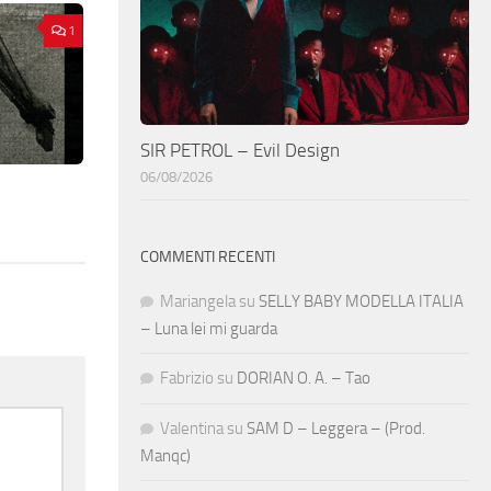
1
SIR PETROL – Evil Design
06/08/2026
COMMENTI RECENTI
Mariangela
su
SELLY BABY MODELLA ITALIA
– Luna lei mi guarda
Fabrizio
su
DORIAN O. A. – Tao
Valentina
su
SAM D – Leggera – (Prod.
Manqc)