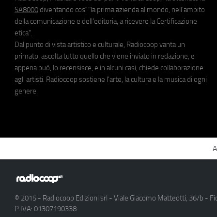
SA8000
diventando così "la prima azienda al mondo, nell'ambito
della comunicazione e dell'editoria, a ricevere la Certificazione
etica".
Dal punto di vista artistico e culturale, Radiocoop vanta un
primato: ascolta tutto quello che viene inviato in redazione, e
appena può, lo recensisce, e in alcuni casi, chiede collaborazione
agli artisti. Radiocoop sostiene l'arte, la cultura e la musica di ogni
genere.
A
© 2015 - Radiocoop Edizioni srl - Viale Giacomo Matteotti, 36/b - Fi
P.IVA: 01307190338