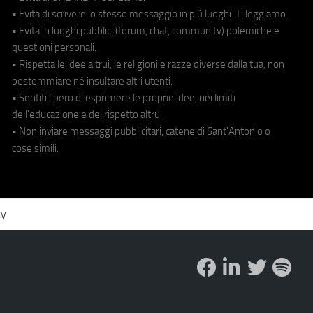
• Evita di scrivere lo stesso messaggio in più luoghi. Ti leggiamo.
• Evita in luoghi pubblici (forum, chat, community) polemiche e
questioni personali.
• Rispetta le idee altrui, le religioni e razze diverse dalla tua, non
bestemmiare né insultare altri utenti.
• Sentiti libero di esprimere le proprie idee, nei limiti
dell'educazione e del rispetto altrui.
• Non inviare messaggi pubblicitari, catene di Sant'Antonio o
cose simili.
cy