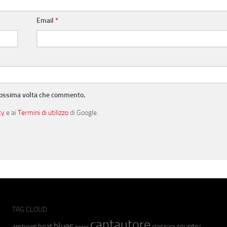
Email
*
prossima volta che commento.
cy
e ai
Termini di utilizzo
di Google.
TAG CLOUD
cantautore
blues
beat
country
ambient
classica