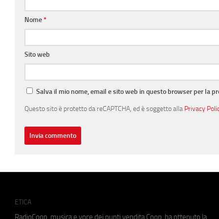
Nome
*
Sito web
Salva il mio nome, email e sito web in questo browser per la 
Questo sito è protetto da reCAPTCHA, ed è soggetto alla
Privacy Poli
ETICA
RadioCoop, musica e voce dei punti vendita Coop, ha ottenuto la