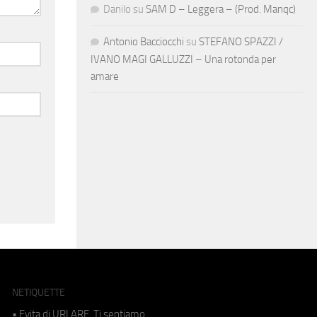
Danilo
su
SAM D – Leggera – (Prod. Manqc)
Antonio Bacciocchi
su
STEFANO SPAZZI /
IVANO MAGI GALLUZZI – Una rotonda per
amare
NETIQUETTE
• Evita di URLARE. Ti sentiamo.