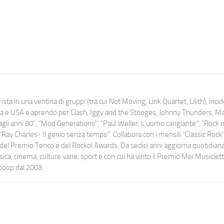
ista in una ventina di gruppi (tra cui Not Moving, Link Quartet, Lilith), inc
uropa e USA e aprendo per Clash, Iggy and the Stooges, Johnny Thunders, 
o dagli anni 80", "Mod Generations", "Paul Weller, L’uomo cangiante", "Rock n
Ray Charles- Il genio senza tempo". Collabora con i mensili “Classic Rock”,
urati del Premio Tenco e del Rockol Awards. Da sedici anni aggiorna quotidia
a, cinema, culture varie, sport e con cui ha vinto il Premio Mei Musiclett
ocoop dal 2003.