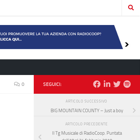
0
SEGUICI:
ARTICOLO SUCCESSIVO
BIG MOUNTAIN COUNTY – Just a boy
ARTICOLO PRECEDENTE
Il Tg Musicale di RadioCoop. Puntata