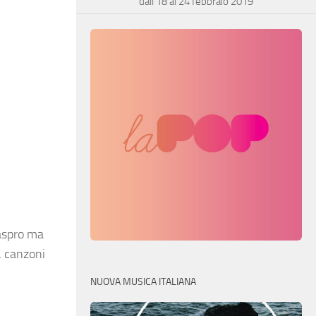
dall’18 al 24 febbraio 2019
 aspro ma
, canzoni
NUOVA MUSICA ITALIANA