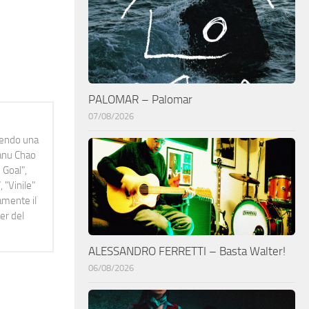
PALOMAR – Palomar
07/08/2026
idendo una
Manu Chao
 Goal",
 "Vinile"
namente il
er del
ALESSANDRO FERRETTI – Basta Walter!
06/08/2026