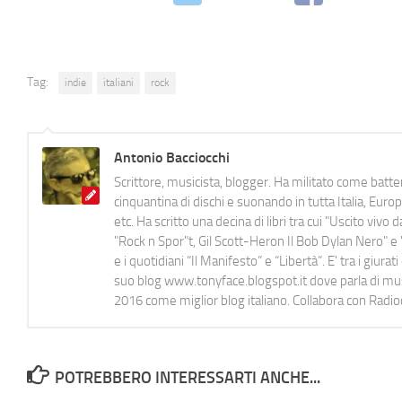
Tag:
indie
italiani
rock
Antonio Bacciocchi
Scrittore, musicista, blogger. Ha militato come batter
cinquantina di dischi e suonando in tutta Italia, E
etc. Ha scritto una decina di libri tra cui "Uscito viv
"Rock n Spor"t, Gil Scott-Heron Il Bob Dylan Nero" e "
e i quotidiani “Il Manifesto” e “Libertà”. E' tra i gi
suo blog www.tonyface.blogspot.it dove parla di music
2016 come miglior blog italiano. Collabora con Radi
POTREBBERO INTERESSARTI ANCHE...