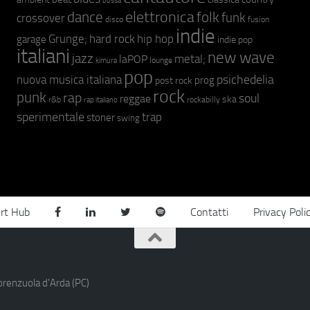
bossa
elettronica
dance
folk
funk
crossover
fusion
disco
indie
hip hop
Grunge;
hard rock
garage
indie pop
italiani
new wave
jazz
metal;
laPOP
lounge
kimura
pop
psichedelia
nuova musica italiana
prog
post rock
rock
punk
rap
soul
reggae
ska
r&b
rockabilly
rap italiano
sperimentale
trap
stoner
swing
rt Hub
Contatti
Privacy Poli
orenzuola d'Arda (PC)