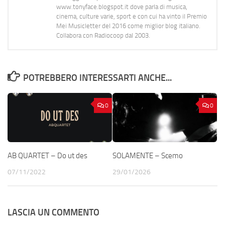
www.tonyface.blogspot.it dove parla di musica,
cinema, culture varie, sport e con cui ha vinto il Premio
Mei Musicletter del 2016 come miglior blog italiano.
Collabora con Radiocoop dal 2003.
POTREBBERO INTERESSARTI ANCHE...
0
0
AB QUARTET – Do ut des
SOLAMENTE – Scemo
07/11/2022
29/01/2026
LASCIA UN COMMENTO