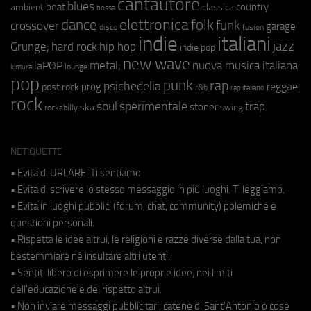
cantautore
blues
beat
country
ambient
classica
bossa
elettronica
dance
folk
funk
crossover
garage
fusion
disco
indie
italiani
jazz
hip hop
Grunge;
hard rock
indie pop
new wave
metal;
nuova musica italiana
laPOP
lounge
kimura
pop
punk
rap
psichedelia
reggae
prog
post rock
r&b
rap italiano
rock
soul
sperimentale
trap
stoner
ska
swing
rockabilly
NETIQUETTE
• Evita di URLARE. Ti sentiamo.
• Evita di scrivere lo stesso messaggio in più luoghi. Ti leggiamo.
• Evita in luoghi pubblici (forum, chat, community) polemiche e
questioni personali.
• Rispetta le idee altrui, le religioni e razze diverse dalla tua, non
bestemmiare né insultare altri utenti.
• Sentiti libero di esprimere le proprie idee, nei limiti
dell'educazione e del rispetto altrui.
• Non inviare messaggi pubblicitari, catene di Sant'Antonio o cose