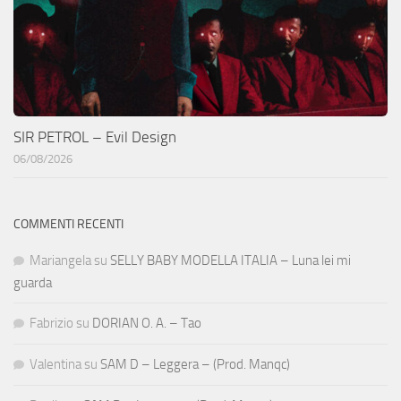
SIR PETROL – Evil Design
06/08/2026
COMMENTI RECENTI
Mariangela
su
SELLY BABY MODELLA ITALIA – Luna lei mi
guarda
Fabrizio
su
DORIAN O. A. – Tao
Valentina
su
SAM D – Leggera – (Prod. Manqc)