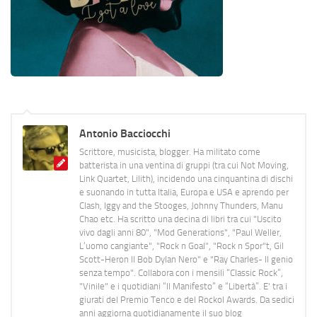
Antonio Bacciocchi
Scrittore, musicista, blogger. Ha militato come
batterista in una ventina di gruppi (tra cui Not Moving,
Link Quartet, Lilith), incidendo una cinquantina di dischi
e suonando in tutta Italia, Europa e USA e aprendo per
Clash, Iggy and the Stooges, Johnny Thunders, Manu
Chao etc. Ha scritto una decina di libri tra cui "Uscito
vivo dagli anni 80", "Mod Generations", "Paul Weller,
L’uomo cangiante", "Rock n Goal", "Rock n Spor"t, Gil
Scott-Heron Il Bob Dylan Nero" e "Ray Charles- Il genio
senza tempo". Collabora con i mensili “Classic Rock”,
"Vinile" e i quotidiani “Il Manifesto” e “Libertà”. E' tra i
giurati del Premio Tenco e del Rockol Awards. Da sedici
anni aggiorna quotidianamente il suo blog