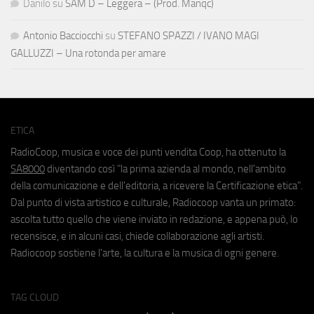
Danilo
su
SAM D – Leggera – (Prod. Manqc)
Antonio Bacciocchi
su
STEFANO SPAZZI / IVANO MAGI
GALLUZZI – Una rotonda per amare
ETICA
RadioCoop, musica e voce dei punti vendita Coop, ha ottenuto la
SA8000
diventando così "la prima azienda al mondo, nell'ambito
della comunicazione e dell'editoria, a ricevere la Certificazione etica".
Dal punto di vista artistico e culturale, Radiocoop vanta un primato:
ascolta tutto quello che viene inviato in redazione, e appena può, lo
recensisce, e in alcuni casi, chiede collaborazione agli artisti.
Radiocoop sostiene l'arte, la cultura e la musica di ogni genere.
TAG CLOUD