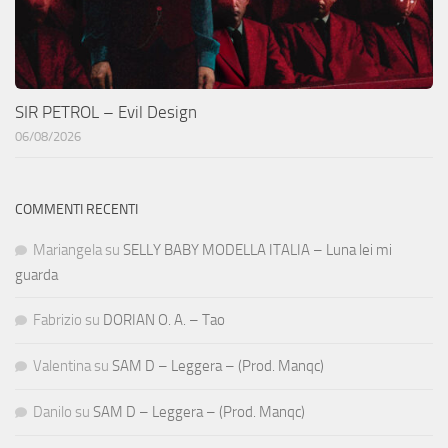
SIR PETROL – Evil Design
06/08/2026
COMMENTI RECENTI
Mariangela
su
SELLY BABY MODELLA ITALIA – Luna lei mi
guarda
Fabrizio
su
DORIAN O. A. – Tao
Valentina
su
SAM D – Leggera – (Prod. Manqc)
Danilo
su
SAM D – Leggera – (Prod. Manqc)