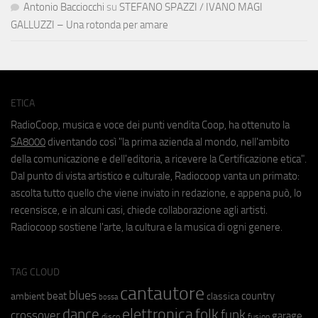
Antonio Bacciocchi
su
STEFANO SPAZZI / IVANO MAGI
GALLUZZI – Una rotonda per amare
ETICA
RadioCoop, musica e voce dei punti vendita Coop, ha ottenuto la
SA8000
diventando così "la prima azienda al mondo, nell'ambito
della comunicazione e dell'editoria, a ricevere la Certificazione etica".
Dal punto di vista artistico e culturale, Radiocoop vanta un primato:
ascolta tutto quello che viene inviato in redazione, e appena può, lo
recensisce, e in alcuni casi, chiede collaborazione agli artisti.
Radiocoop sostiene l'arte, la cultura e la musica di ogni genere.
TAG CLOUD
cantautore
blues
beat
country
ambient
classica
bossa
elettronica
dance
folk
funk
crossover
garage
fusion
disco