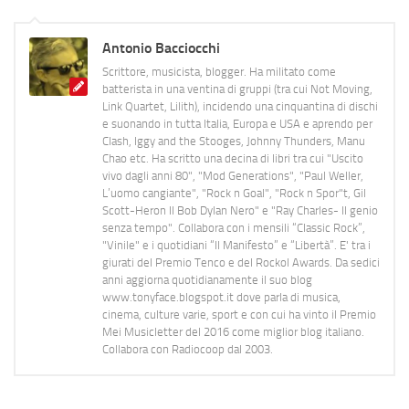
Antonio Bacciocchi
Scrittore, musicista, blogger. Ha militato come
batterista in una ventina di gruppi (tra cui Not Moving,
Link Quartet, Lilith), incidendo una cinquantina di dischi
e suonando in tutta Italia, Europa e USA e aprendo per
Clash, Iggy and the Stooges, Johnny Thunders, Manu
Chao etc. Ha scritto una decina di libri tra cui "Uscito
vivo dagli anni 80", "Mod Generations", "Paul Weller,
L’uomo cangiante", "Rock n Goal", "Rock n Spor"t, Gil
Scott-Heron Il Bob Dylan Nero" e "Ray Charles- Il genio
senza tempo". Collabora con i mensili “Classic Rock”,
"Vinile" e i quotidiani “Il Manifesto” e “Libertà”. E' tra i
giurati del Premio Tenco e del Rockol Awards. Da sedici
anni aggiorna quotidianamente il suo blog
www.tonyface.blogspot.it dove parla di musica,
cinema, culture varie, sport e con cui ha vinto il Premio
Mei Musicletter del 2016 come miglior blog italiano.
Collabora con Radiocoop dal 2003.