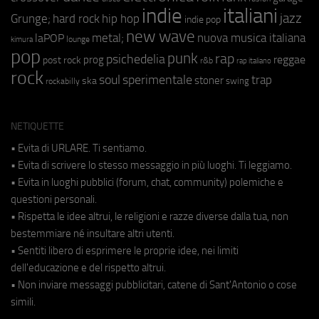
indie
italiani
jazz
hip hop
Grunge;
hard rock
indie pop
new wave
metal;
nuova musica italiana
laPOP
lounge
kimura
pop
punk
rap
psichedelia
reggae
prog
post rock
r&b
rap italiano
rock
soul
sperimentale
trap
stoner
ska
swing
rockabilly
NETIQUETTE
• Evita di URLARE. Ti sentiamo.
• Evita di scrivere lo stesso messaggio in più luoghi. Ti leggiamo.
• Evita in luoghi pubblici (forum, chat, community) polemiche e
questioni personali.
• Rispetta le idee altrui, le religioni e razze diverse dalla tua, non
bestemmiare né insultare altri utenti.
• Sentiti libero di esprimere le proprie idee, nei limiti
dell'educazione e del rispetto altrui.
• Non inviare messaggi pubblicitari, catene di Sant'Antonio o cose
simili.