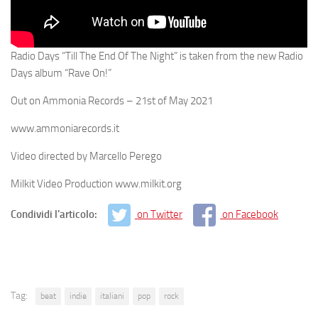
Radio Days “Till The End Of The Night” is taken from the new Radio
Days album “Rave On!”
Out on Ammonia Records – 21st of May 2021
www.ammoniarecords.it
Video directed by Marcello Perego
Milkit Video Production www.milkit.org
Condividi l'articolo:
on Twitter
on Facebook
Tag:
beat
indie
italiani
pop
rock