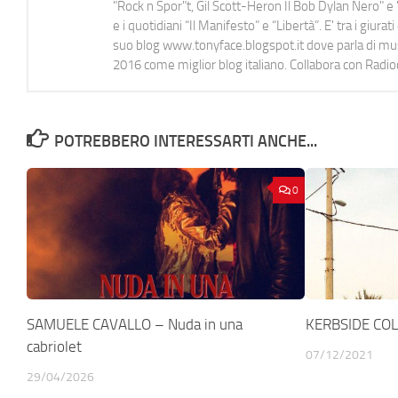
"Rock n Spor"t, Gil Scott-Heron Il Bob Dylan Nero" e "
e i quotidiani “Il Manifesto” e “Libertà”. E' tra i gi
suo blog www.tonyface.blogspot.it dove parla di music
2016 come miglior blog italiano. Collabora con Radi
POTREBBERO INTERESSARTI ANCHE...
0
SAMUELE CAVALLO – Nuda in una
KERBSIDE COL
cabriolet
07/12/2021
29/04/2026