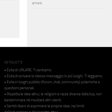
amare
NETIQUETTE
• Evita di URLARE. Ti sentiamo.
• Evita di scrivere lo stesso messaggio in più luoghi. Ti leggiamo.
• Evita in luoghi pubblici (forum, chat, community) polemiche e
questioni personali.
• Rispetta le idee altrui, le religioni e razze diverse dalla tua, non
bestemmiare né insultare altri utenti.
• Sentiti libero di esprimere le proprie idee, nei limiti