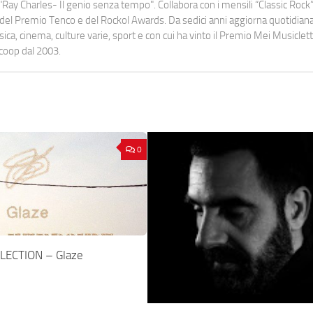
Ray Charles- Il genio senza tempo". Collabora con i mensili “Classic Rock”,
urati del Premio Tenco e del Rockol Awards. Da sedici anni aggiorna quotidia
a, cinema, culture varie, sport e con cui ha vinto il Premio Mei Musiclett
ocoop dal 2003.
0
LECTION – Glaze