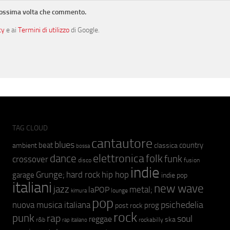
prossima volta che commento.
cy
e ai
Termini di utilizzo
di Google.
TAG CLOUD
cantautore
blues
beat
country
ambient
classica
bossa
elettronica
dance
folk
funk
crossover
fusion
disco
indie
hip hop
Grunge;
hard rock
garage
indie pop
italiani
new wave
jazz
metal;
laPOP
lounge
kimura
pop
psichedelia
nuova musica italiana
prog
post rock
rock
punk
rap
soul
reggae
ska
r&b
rockabilly
rap italiano