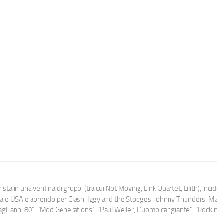
ista in una ventina di gruppi (tra cui Not Moving, Link Quartet, Lilith), inc
uropa e USA e aprendo per Clash, Iggy and the Stooges, Johnny Thunders, 
o dagli anni 80", "Mod Generations", "Paul Weller, L’uomo cangiante", "Rock n