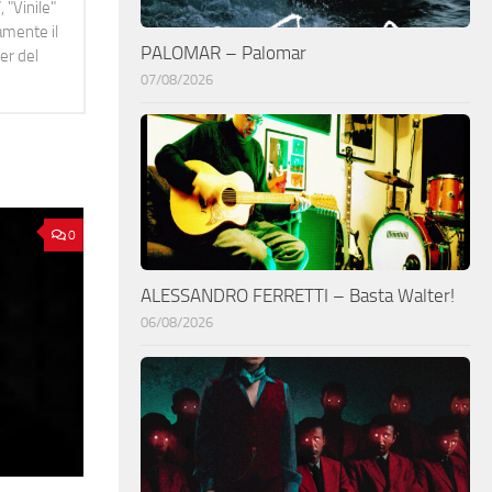
 "Vinile"
namente il
PALOMAR – Palomar
er del
07/08/2026
0
ALESSANDRO FERRETTI – Basta Walter!
06/08/2026