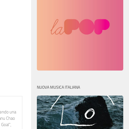
NUOVA MUSICA ITALIANA
idendo una
Manu Chao
 Goal",