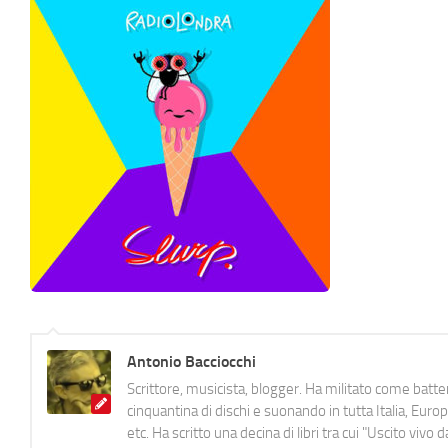
Antonio Bacciocchi
Scrittore, musicista, blogger. Ha militato come batter
cinquantina di dischi e suonando in tutta Italia, E
etc. Ha scritto una decina di libri tra cui "Uscito viv