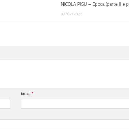
NICOLA PISU – Epoca (parte II e pa
03/02/2026
Email
*