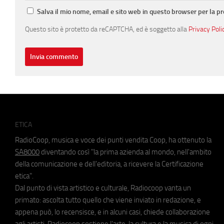
Salva il mio nome, email e sito web in questo browser per la 
Questo sito è protetto da reCAPTCHA, ed è soggetto alla
Privacy Poli
ETICA
RadioCoop, musica e voce dei punti vendita Coop, ha ottenuto la
SA8000
diventando così "la prima azienda al mondo, nell'ambito
della comunicazione e dell'editoria, a ricevere la Certificazione
etica".
Dal punto di vista artistico e culturale, Radiocoop vanta un
primato: ascolta tutto quello che viene inviato in redazione, e
appena può, lo recensisce, e in alcuni casi, chiede collaborazione