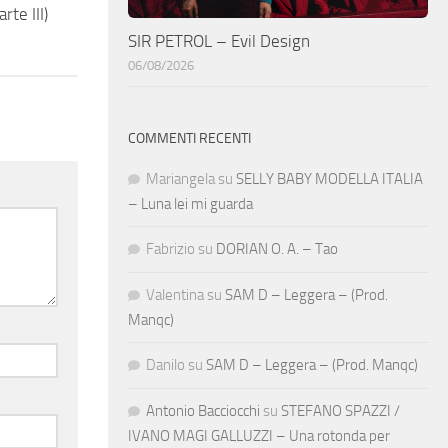
rte III)
SIR PETROL – Evil Design
06/08/2026
COMMENTI RECENTI
Mariangela
su
SELLY BABY MODELLA ITALIA
– Luna lei mi guarda
Fabrizio
su
DORIAN O. A. – Tao
Valentina
su
SAM D – Leggera – (Prod.
Manqc)
Danilo
su
SAM D – Leggera – (Prod. Manqc)
Antonio Bacciocchi
su
STEFANO SPAZZI /
IVANO MAGI GALLUZZI – Una rotonda per