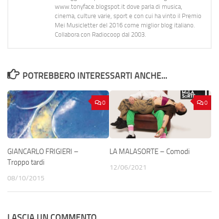
www.tonyface.blogspot.it dove parla di musica,
cinema, culture varie, sport e con cui ha vinto il Premio
Mei Musicletter del 2016 come miglior blog italiano.
Collabora con Radiocoop dal 2003.
POTREBBERO INTERESSARTI ANCHE...
0
0
GIANCARLO FRIGIERI –
LA MALASORTE – Comodi
Troppo tardi
12/06/2021
08/10/2015
LASCIA UN COMMENTO