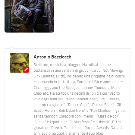
Antonio Bacciocchi
Scrittore, musicista, blogger. Ha militato come
batterista in una ventina di gruppi (tra cui Not Moving,
Link Quartet, Lilith), incidendo una cinquantina di dischi
e suonando in tutta Italia, Europa e USA e aprendo per
Clash, Iggy and the Stooges, Johnny Thunders, Manu
Chao etc. Ha scritto una decina di libri tra cui "Uscito
vivo dagli anni 80", "Mod Generations", "Paul Weller,
L’uomo cangiante", "Rock n Goal", "Rock n Spor"t, Gil
Scott-Heron Il Bob Dylan Nero" e "Ray Charles- Il genio
senza tempo". Collabora con i mensili “Classic Rock”,
"Vinile" e i quotidiani “Il Manifesto” e “Libertà”. E' tra i
giurati del Premio Tenco e del Rockol Awards. Da sedici
anni aggiorna quotidianamente il suo blog