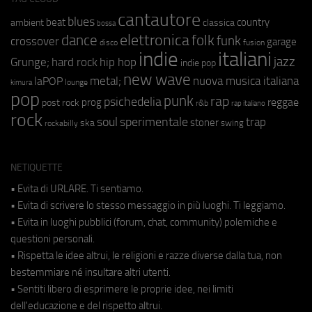
cantautore
blues
beat
country
ambient
classica
bossa
elettronica
dance
folk
funk
crossover
garage
fusion
disco
indie
italiani
jazz
hip hop
Grunge;
hard rock
indie pop
new wave
metal;
nuova musica italiana
laPOP
lounge
kimura
pop
punk
rap
psichedelia
reggae
prog
post rock
r&b
rap italiano
rock
soul
sperimentale
trap
stoner
ska
swing
rockabilly
NETIQUETTE
• Evita di URLARE. Ti sentiamo.
• Evita di scrivere lo stesso messaggio in più luoghi. Ti leggiamo.
• Evita in luoghi pubblici (forum, chat, community) polemiche e
questioni personali.
• Rispetta le idee altrui, le religioni e razze diverse dalla tua, non
bestemmiare né insultare altri utenti.
• Sentiti libero di esprimere le proprie idee, nei limiti
dell'educazione e del rispetto altrui.