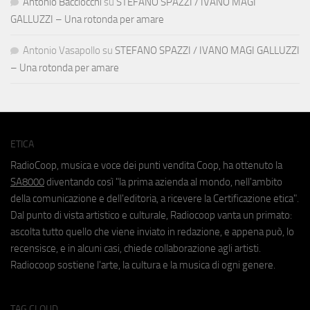
Antonio Bacciocchi
su
STEFANO SPAZZI / IVANO MAGI
GALLUZZI – Una rotonda per amare
Antonio Vasapollo
su
STEFANO SPAZZI / IVANO MAGI GALLUZZI
– Una rotonda per amare
ETICA
RadioCoop, musica e voce dei punti vendita Coop, ha ottenuto la
SA8000
diventando così "la prima azienda al mondo, nell'ambito
della comunicazione e dell'editoria, a ricevere la Certificazione etica".
Dal punto di vista artistico e culturale, Radiocoop vanta un primato:
ascolta tutto quello che viene inviato in redazione, e appena può, lo
recensisce, e in alcuni casi, chiede collaborazione agli artisti.
Radiocoop sostiene l'arte, la cultura e la musica di ogni genere.
TAG CLOUD