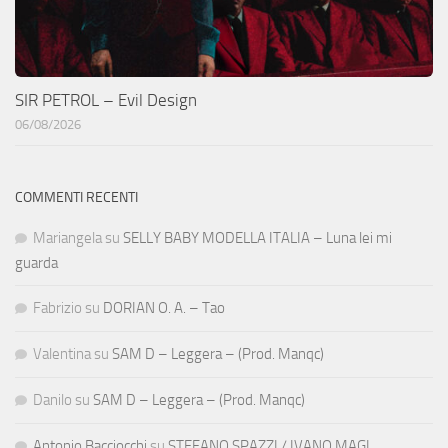
SIR PETROL – Evil Design
06/08/2026
COMMENTI RECENTI
Mariangela
su
SELLY BABY MODELLA ITALIA – Luna lei mi
guarda
Fabrizio
su
DORIAN O. A. – Tao
Valentina
su
SAM D – Leggera – (Prod. Manqc)
Danilo
su
SAM D – Leggera – (Prod. Manqc)
Antonio Bacciocchi
su
STEFANO SPAZZI / IVANO MAGI