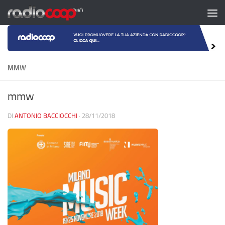
Salta al contenuto
MMW
mmw
DI
ANTONIO BACCIOCCHI
·
28/11/2018