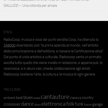
GALLUZZI – Una rotonda per amare
ETICA
RadioCoop, musica e voce dei punti vendita Coop, ha ottenuto la
SA8000
diventando così "la prima azienda al mondo, nell'ambito
della comunicazione e dell'editoria, a ricevere la Certificazione etica".
Dal punto di vista artistico e culturale, Radiocoop vanta un primato:
ascolta tutto quello che viene inviato in redazione, e appena può, lo
recensisce, e in alcuni casi, chiede collaborazione agli artisti.
Radiocoop sostiene l'arte, la cultura e la musica di ogni genere.
TAG CLOUD
cantautore
blues
beat
country
ambient
classica
bossa
elettronica
dance
folk
funk
crossover
garage
fusion
disco