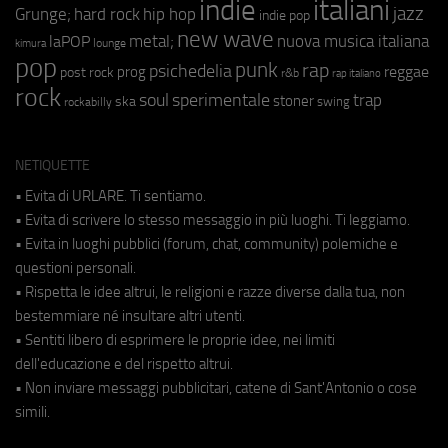
indie
italiani
jazz
hip hop
Grunge;
hard rock
indie pop
new wave
metal;
nuova musica italiana
laPOP
lounge
kimura
pop
punk
rap
psichedelia
reggae
prog
post rock
r&b
rap italiano
rock
soul
sperimentale
trap
stoner
ska
swing
rockabilly
NETIQUETTE
• Evita di URLARE. Ti sentiamo.
• Evita di scrivere lo stesso messaggio in più luoghi. Ti leggiamo.
• Evita in luoghi pubblici (forum, chat, community) polemiche e
questioni personali.
• Rispetta le idee altrui, le religioni e razze diverse dalla tua, non
bestemmiare né insultare altri utenti.
• Sentiti libero di esprimere le proprie idee, nei limiti
dell'educazione e del rispetto altrui.
• Non inviare messaggi pubblicitari, catene di Sant'Antonio o cose
simili.