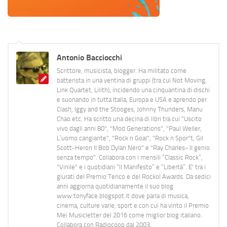
Antonio Bacciocchi
Scrittore, musicista, blogger. Ha militato come
batterista in una ventina di gruppi (tra cui Not Moving,
Link Quartet, Lilith), incidendo una cinquantina di dischi
e suonando in tutta Italia, Europa e USA e aprendo per
Clash, Iggy and the Stooges, Johnny Thunders, Manu
Chao etc. Ha scritto una decina di libri tra cui "Uscito
vivo dagli anni 80", "Mod Generations", "Paul Weller,
L’uomo cangiante", "Rock n Goal", "Rock n Spor"t, Gil
Scott-Heron Il Bob Dylan Nero" e "Ray Charles- Il genio
senza tempo". Collabora con i mensili “Classic Rock”,
"Vinile" e i quotidiani “Il Manifesto” e “Libertà”. E' tra i
giurati del Premio Tenco e del Rockol Awards. Da sedici
anni aggiorna quotidianamente il suo blog
www.tonyface.blogspot.it dove parla di musica,
cinema, culture varie, sport e con cui ha vinto il Premio
Mei Musicletter del 2016 come miglior blog italiano.
Collabora con Radiocoop dal 2003.