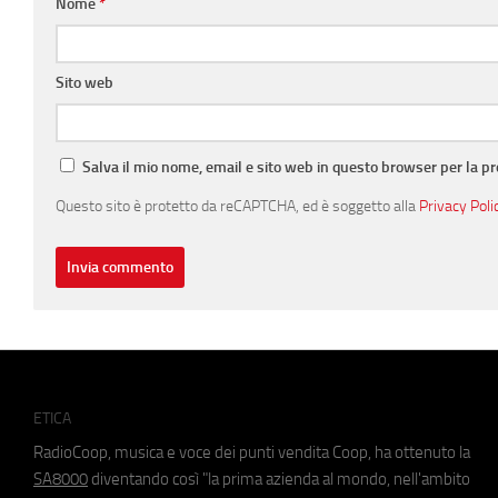
Nome
*
Sito web
Salva il mio nome, email e sito web in questo browser per la 
Questo sito è protetto da reCAPTCHA, ed è soggetto alla
Privacy Poli
ETICA
RadioCoop, musica e voce dei punti vendita Coop, ha ottenuto la
SA8000
diventando così "la prima azienda al mondo, nell'ambito