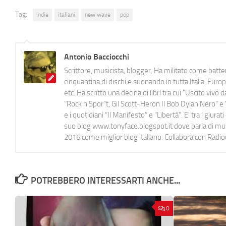
Tag:
indie
italiani
new wave
pop
Antonio Bacciocchi
Scrittore, musicista, blogger. Ha militato come batter
cinquantina di dischi e suonando in tutta Italia, E
etc. Ha scritto una decina di libri tra cui "Uscito viv
"Rock n Spor"t, Gil Scott-Heron Il Bob Dylan Nero" e "
e i quotidiani “Il Manifesto” e “Libertà”. E' tra i gi
suo blog www.tonyface.blogspot.it dove parla di music
2016 come miglior blog italiano. Collabora con Radi
POTREBBERO INTERESSARTI ANCHE...
0