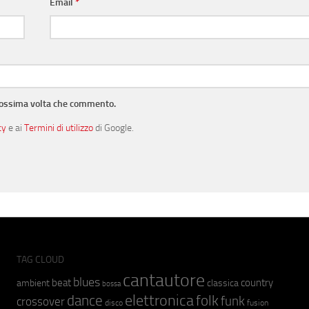
Email
*
prossima volta che commento.
cy
e ai
Termini di utilizzo
di Google.
TAG CLOUD
cantautore
blues
beat
country
ambient
classica
bossa
elettronica
dance
folk
funk
crossover
fusion
disco