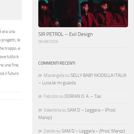
hé era una
SIR PETROL – Evil Design
 progetti, le
06/08/2026
che troppo, e
dove tutto è
COMMENTI RECENTI
he una fine,
sà il futuro
Mariangela
su
SELLY BABY MODELLA ITALIA
– Luna lei mi guarda
Fabrizio
su
DORIAN O. A. – Tao
Valentina
su
SAM D – Leggera – (Prod.
Manqc)
Danilo
su
SAM D – Leggera – (Prod. Manqc)