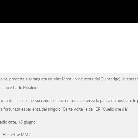
olce
,
prodotta e arrangiata da Max Monti (produttore dei Quintorigo)
, lo stess
ciano e Carlo Rinaldini
.
racconta le cose che succedono, senza retorica e senza la paura di mostrare le 
a fortunata esperienza del singolo “
Certe Volte
” e dell’EP “
Quello che c’è
“.
adio date:
16 giugno
Etichetta:
MM2