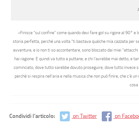
«Finisce “sul confine” come quando devi fare gol su rigore al 90° e lo
storia perfetta, perché una volta “ti bastava qualche mia cazzata per sen
avventure, e io non ti so accontentare, sono bloccato dai miei “attacchi 
hai ragione. E quindi va tutto a puttane, e chi l’avrebbe mai detto, e 
cominciato, dove tutto sarebbe dovuto proseguire, dove tutto invece si 
perché si respira nell’aria e nella musica che non può finire, che c’è un
cosa 
Condividi l'articolo:
on Twitter
on Facebo