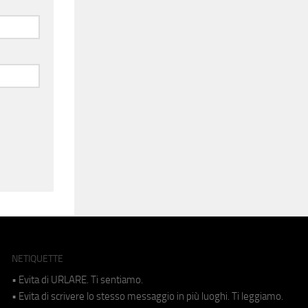
NETIQUETTE
• Evita di URLARE. Ti sentiamo.
• Evita di scrivere lo stesso messaggio in più luoghi. Ti leggiamo.