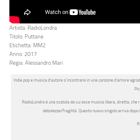
Artista: RadioLondra
Titolo: Puttane
Etichetta: MM2
Anno: 2017
Regia: Alessandro Mari
Indie pop e musica d’autore
s’incontrano in
una canzone d’amore agrod
Pic
RadioLondra è una scatola da cui esce musica libera, diretta, che 
debolezze/fragilità. Questo nuovo singolo arriva dopo l
R