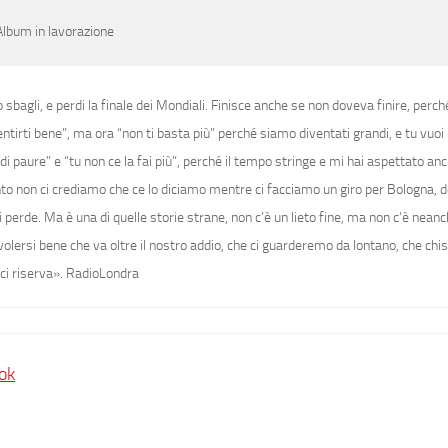
Album in lavorazione
 sbagli, e perdi la finale dei Mondiali. Finisce anche se non doveva finire, perc
tirti bene”, ma ora “non ti basta più” perché siamo diventati grandi, e tu vuoi i
di paure” e “tu non ce la fai più”, perché il tempo stringe e mi hai aspettato an
tanto non ci crediamo che ce lo diciamo mentre ci facciamo un giro per Bologna, 
perde. Ma è una di quelle storie strane, non c’è un lieto fine, ma non c’è neanc
 volersi bene che va oltre il nostro addio, che ci guarderemo da lontano, che chis
ci riserva».
RadioLondra
ok