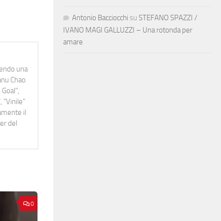
Antonio Bacciocchi
su
STEFANO SPAZZI /
IVANO MAGI GALLUZZI – Una rotonda per
amare
idendo una
Manu Chao
 Goal",
 "Vinile"
namente il
er del
0