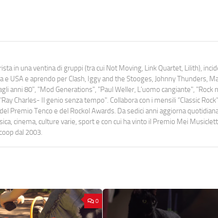
ista in una ventina di gruppi (tra cui Not Moving, Link Quartet, Lilith), inc
uropa e USA e aprendo per Clash, Iggy and the Stooges, Johnny Thunders, 
o dagli anni 80", "Mod Generations", "Paul Weller, L’uomo cangiante", "Rock n
Ray Charles- Il genio senza tempo". Collabora con i mensili “Classic Rock”,
urati del Premio Tenco e del Rockol Awards. Da sedici anni aggiorna quotidia
a, cinema, culture varie, sport e con cui ha vinto il Premio Mei Musiclett
ocoop dal 2003.
0