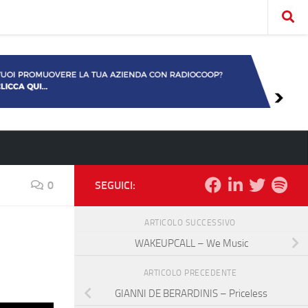
0
SEGUICI:
ARTICOLO SUCCESSIVO
WAKEUPCALL – We Music
ARTICOLO PRECEDENTE
GIANNI DE BERARDINIS – Priceless