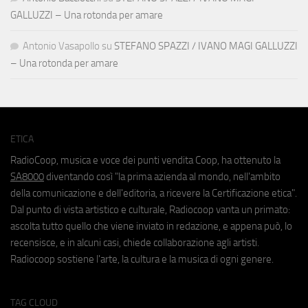
GALLUZZI – Una rotonda per amare
Antonio Vasapollo
su
STEFANO SPAZZI / IVANO MAGI GALLUZZI
– Una rotonda per amare
ETICA
RadioCoop, musica e voce dei punti vendita Coop, ha ottenuto la
SA8000
diventando così "la prima azienda al mondo, nell'ambito
della comunicazione e dell'editoria, a ricevere la Certificazione etica".
Dal punto di vista artistico e culturale, Radiocoop vanta un primato:
ascolta tutto quello che viene inviato in redazione, e appena può, lo
recensisce, e in alcuni casi, chiede collaborazione agli artisti.
Radiocoop sostiene l'arte, la cultura e la musica di ogni genere.
TAG CLOUD