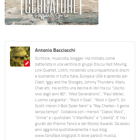
Antonio Bacciocchi
Scrittore, musicista, blogger. Ha militato come
batterista in una ventina di gruppi (tra cui Not Moving,
Link Quartet, Lilith), incidendo una cinquantina di dischi
e suonando in tutta Italia, Europa e USA e aprendo per
Clash, Iggy and the Stooges, Johnny Thunders, Manu
Chao etc. Ha scritto una decina di libri tra cui "Uscito
vivo dagli anni 80", "Mod Generations", "Paul Weller,
L’uomo cangiante", "Rock n Goal", "Rock n Spor"t, Gil
Scott-Heron Il Bob Dylan Nero" e "Ray Charles- Il genio
senza tempo". Collabora con i mensili “Classic Rock”,
"Vinile" e i quotidiani “Il Manifesto” e “Libertà”. E' tra i
giurati del Premio Tenco e del Rockol Awards. Da sedici
anni aggiorna quotidianamente il suo blog
www.tonyface.blogspot.it dove parla di musica,