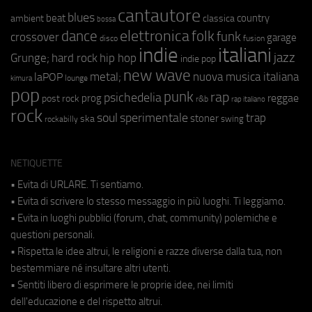
cantautore
blues
beat
country
ambient
classica
bossa
elettronica
dance
folk
funk
crossover
garage
fusion
disco
indie
italiani
jazz
hip hop
Grunge;
hard rock
indie pop
new wave
metal;
nuova musica italiana
laPOP
lounge
kimura
pop
punk
rap
psichedelia
reggae
prog
post rock
r&b
rap italiano
rock
soul
sperimentale
trap
stoner
ska
swing
rockabilly
NETIQUETTE
• Evita di URLARE. Ti sentiamo.
• Evita di scrivere lo stesso messaggio in più luoghi. Ti leggiamo.
• Evita in luoghi pubblici (forum, chat, community) polemiche e
questioni personali.
• Rispetta le idee altrui, le religioni e razze diverse dalla tua, non
bestemmiare né insultare altri utenti.
• Sentiti libero di esprimere le proprie idee, nei limiti
dell'educazione e del rispetto altrui.