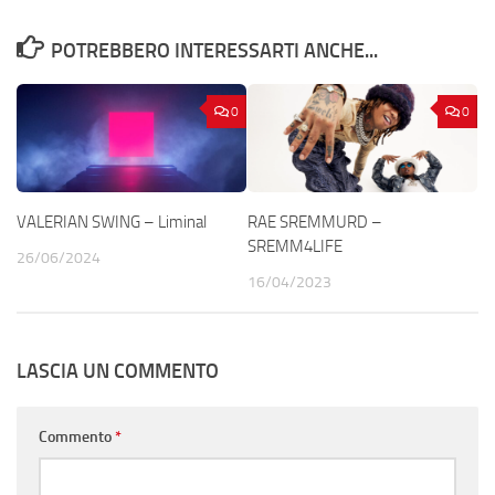
POTREBBERO INTERESSARTI ANCHE...
0
0
VALERIAN SWING – Liminal
RAE SREMMURD –
SREMM4LIFE
26/06/2024
16/04/2023
LASCIA UN COMMENTO
Commento
*