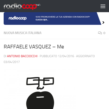
Salta al contenuto
NUOVA MUSICA ITALIANA
0
RAFFAELE VASQUEZ – Me
DI
ANTONIO BACCIOCCHI
· PUBBLICATO
12/04/2016
· AGGIORNATO
03/04/2017