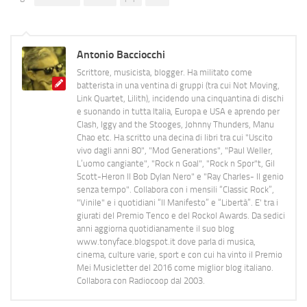
Antonio Bacciocchi
Scrittore, musicista, blogger. Ha militato come
batterista in una ventina di gruppi (tra cui Not Moving,
Link Quartet, Lilith), incidendo una cinquantina di dischi
e suonando in tutta Italia, Europa e USA e aprendo per
Clash, Iggy and the Stooges, Johnny Thunders, Manu
Chao etc. Ha scritto una decina di libri tra cui "Uscito
vivo dagli anni 80", "Mod Generations", "Paul Weller,
L’uomo cangiante", "Rock n Goal", "Rock n Spor"t, Gil
Scott-Heron Il Bob Dylan Nero" e "Ray Charles- Il genio
senza tempo". Collabora con i mensili “Classic Rock”,
"Vinile" e i quotidiani “Il Manifesto” e “Libertà”. E' tra i
giurati del Premio Tenco e del Rockol Awards. Da sedici
anni aggiorna quotidianamente il suo blog
www.tonyface.blogspot.it dove parla di musica,
cinema, culture varie, sport e con cui ha vinto il Premio
Mei Musicletter del 2016 come miglior blog italiano.
Collabora con Radiocoop dal 2003.