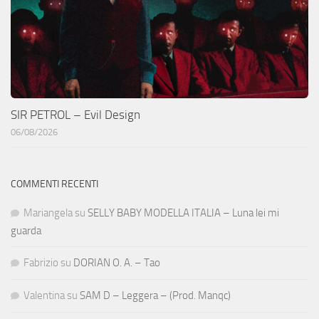
SIR PETROL – Evil Design
06/08/2026
COMMENTI RECENTI
Mariangela
su
SELLY BABY MODELLA ITALIA – Luna lei mi
guarda
Fabrizio
su
DORIAN O. A. – Tao
Valentina
su
SAM D – Leggera – (Prod. Manqc)