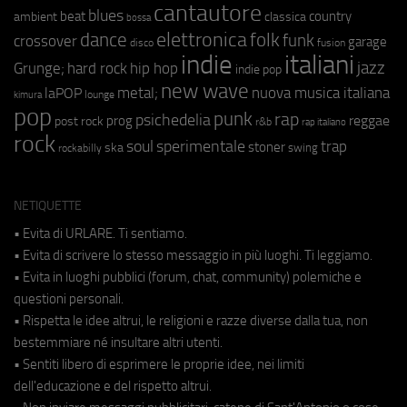
cantautore
blues
beat
country
ambient
classica
bossa
elettronica
dance
folk
funk
crossover
garage
fusion
disco
indie
italiani
jazz
hip hop
Grunge;
hard rock
indie pop
new wave
metal;
nuova musica italiana
laPOP
lounge
kimura
pop
punk
rap
psichedelia
reggae
prog
post rock
r&b
rap italiano
rock
soul
sperimentale
trap
stoner
ska
swing
rockabilly
NETIQUETTE
• Evita di URLARE. Ti sentiamo.
• Evita di scrivere lo stesso messaggio in più luoghi. Ti leggiamo.
• Evita in luoghi pubblici (forum, chat, community) polemiche e
questioni personali.
• Rispetta le idee altrui, le religioni e razze diverse dalla tua, non
bestemmiare né insultare altri utenti.
• Sentiti libero di esprimere le proprie idee, nei limiti
dell'educazione e del rispetto altrui.