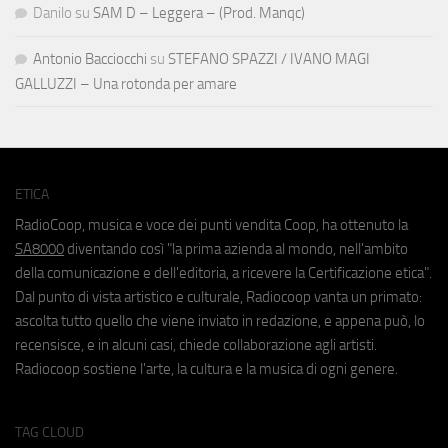
Danilo
su
SAM D – Leggera – (Prod. Manqc)
Antonio Bacciocchi
su
STEFANO SPAZZI / IVANO MAGI
GALLUZZI – Una rotonda per amare
ETICA
RadioCoop, musica e voce dei punti vendita Coop, ha ottenuto la
SA8000
diventando così "la prima azienda al mondo, nell'ambito
della comunicazione e dell'editoria, a ricevere la Certificazione etica".
Dal punto di vista artistico e culturale, Radiocoop vanta un primato:
ascolta tutto quello che viene inviato in redazione, e appena può, lo
recensisce, e in alcuni casi, chiede collaborazione agli artisti.
Radiocoop sostiene l'arte, la cultura e la musica di ogni genere.
TAG CLOUD