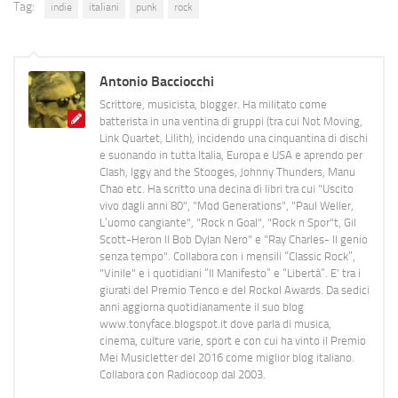
Tag:
indie
italiani
punk
rock
Antonio Bacciocchi
Scrittore, musicista, blogger. Ha militato come
batterista in una ventina di gruppi (tra cui Not Moving,
Link Quartet, Lilith), incidendo una cinquantina di dischi
e suonando in tutta Italia, Europa e USA e aprendo per
Clash, Iggy and the Stooges, Johnny Thunders, Manu
Chao etc. Ha scritto una decina di libri tra cui "Uscito
vivo dagli anni 80", "Mod Generations", "Paul Weller,
L’uomo cangiante", "Rock n Goal", "Rock n Spor"t, Gil
Scott-Heron Il Bob Dylan Nero" e "Ray Charles- Il genio
senza tempo". Collabora con i mensili “Classic Rock”,
"Vinile" e i quotidiani “Il Manifesto” e “Libertà”. E' tra i
giurati del Premio Tenco e del Rockol Awards. Da sedici
anni aggiorna quotidianamente il suo blog
www.tonyface.blogspot.it dove parla di musica,
cinema, culture varie, sport e con cui ha vinto il Premio
Mei Musicletter del 2016 come miglior blog italiano.
Collabora con Radiocoop dal 2003.