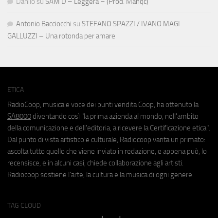
Danilo
su
SAM D – Leggera – (Prod. Manqc)
Antonio Bacciocchi
su
STEFANO SPAZZI / IVANO MAGI
GALLUZZI – Una rotonda per amare
ETICA
RadioCoop, musica e voce dei punti vendita Coop, ha ottenuto la
SA8000
diventando così "la prima azienda al mondo, nell'ambito
della comunicazione e dell'editoria, a ricevere la Certificazione etica".
Dal punto di vista artistico e culturale, Radiocoop vanta un primato:
ascolta tutto quello che viene inviato in redazione, e appena può, lo
recensisce, e in alcuni casi, chiede collaborazione agli artisti.
Radiocoop sostiene l'arte, la cultura e la musica di ogni genere.
TAG CLOUD