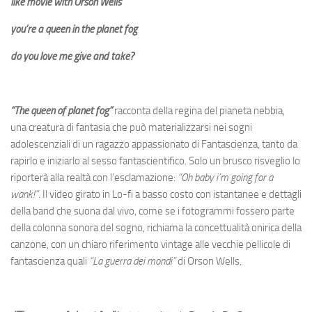
like movie with Orson Wells
you’re a queen in the planet fog
do you love me give and take?
“The queen of planet fog”
racconta della regina del pianeta nebbia,
una creatura di fantasia che può materializzarsi nei sogni
adolescenziali di un ragazzo appassionato di Fantascienza, tanto da
rapirlo e iniziarlo al sesso fantascientifico. Solo un brusco risveglio lo
riporterà alla realtà con l’esclamazione:
“Oh baby i’m going for a
wank!”
. Il video girato in Lo-fi a basso costo con istantanee e dettagli
della band che suona dal vivo, come se i fotogrammi fossero parte
della colonna sonora del sogno, richiama la concettualità onirica della
canzone, con un chiaro riferimento vintage alle vecchie pellicole di
fantascienza quali
“La guerra dei mondi”
di Orson Wells.