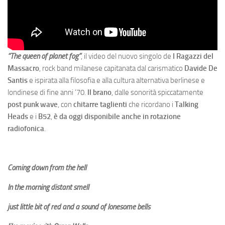
“The queen of planet fog”
, il video del nuovo singolo de
I Ragazzi del
Massacro
, rock band milanese capitanata dal carismatico
Davide De
Santis
e ispirata alla filosofia e alla cultura alternativa berlinese e
londinese di fine anni ‘70.
Il brano
, dalle sonorità spiccatamente
post punk
wave
, con
chitarre taglienti
che ricordano i
Talking
Heads
e i
B52
,
è da oggi disponibile anche in rotazione
radiofonica
.
Coming down from the hell
In the morning distant smell
just little bit of red and a sound of lonesome bells