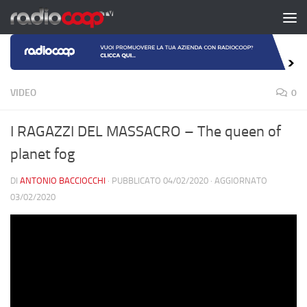
Salta al contenuto
VIDEO
0
I RAGAZZI DEL MASSACRO – The queen of
planet fog
DI
ANTONIO BACCIOCCHI
· PUBBLICATO
04/02/2020
· AGGIORNATO
03/02/2020