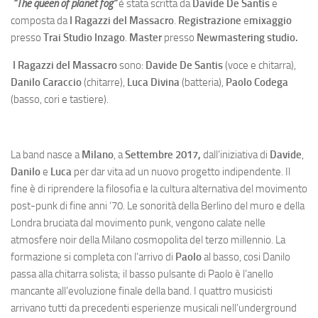
“The queen of planet fog”
è stata scritta da
Davide De Santis
e
composta da
I Ragazzi del Massacro
.
Registrazione
e
mixaggio
presso
Trai Studio Inzago
.
Master
presso
Newmastering studio.
I Ragazzi del Massacro
sono:
Davide De Santis
(voce e chitarra),
Danilo Caraccio
(chitarre),
Luca Divina
(batteria),
Paolo Codega
(basso, cori e tastiere).
La band nasce a
Milano
, a
Settembre 2017,
dall’iniziativa di
Davide
,
Danilo
e
Luca
per dar vita ad un nuovo progetto indipendente. Il
fine è di riprendere la filosofia e la cultura alternativa del movimento
post-punk di fine anni ‘70. Le sonorità della Berlino del muro e della
Londra bruciata dal movimento punk, vengono calate nelle
atmosfere noir della Milano cosmopolita del terzo millennio. La
formazione si completa con l’arrivo di
Paolo
al basso, cosi Danilo
passa alla chitarra solista; il basso pulsante di Paolo è l’anello
mancante all’evoluzione finale della band. I quattro musicisti
arrivano tutti da precedenti esperienze musicali nell’underground