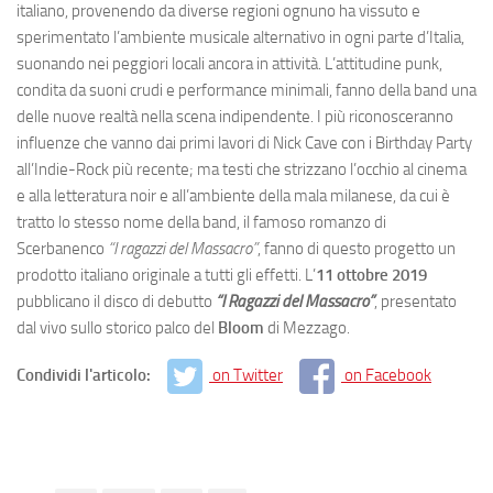
italiano, provenendo da diverse regioni ognuno ha vissuto e
sperimentato l’ambiente musicale alternativo in ogni parte d’Italia,
suonando nei peggiori locali ancora in attività. L’attitudine punk,
condita da suoni crudi e performance minimali, fanno della band una
delle nuove realtà nella scena indipendente. I più riconosceranno
influenze che vanno dai primi lavori di Nick Cave con i Birthday Party
all’Indie-Rock più recente; ma testi che strizzano l’occhio al cinema
e alla letteratura noir e all’ambiente della mala milanese, da cui è
tratto lo stesso nome della band, il famoso romanzo di
Scerbanenco
“I ragazzi del
Massacro”
, fanno di questo progetto un
prodotto italiano originale a tutti gli effetti. L’
11 ottobre 2019
pubblicano il disco di debutto
“I Ragazzi del Massacro”
, presentato
dal vivo sullo storico palco del
Bloom
di Mezzago.
Condividi l'articolo:
on Twitter
on Facebook