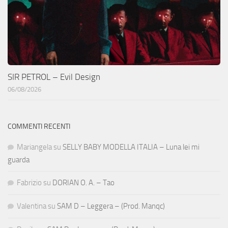
SIR PETROL – Evil Design
06/08/2026
COMMENTI RECENTI
Mariangela
su
SELLY BABY MODELLA ITALIA – Luna lei mi
guarda
Fabrizio
su
DORIAN O. A. – Tao
Valentina
su
SAM D – Leggera – (Prod. Manqc)