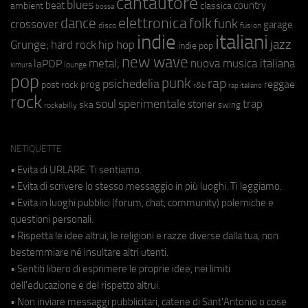
cantautore
blues
beat
country
ambient
classica
bossa
elettronica
dance
folk
funk
crossover
garage
fusion
disco
indie
italiani
jazz
hip hop
Grunge;
hard rock
indie pop
new wave
metal;
nuova musica italiana
laPOP
lounge
kimura
pop
punk
rap
psichedelia
reggae
prog
post rock
r&b
rap italiano
rock
soul
sperimentale
trap
stoner
ska
swing
rockabilly
NETIQUETTE
• Evita di URLARE. Ti sentiamo.
• Evita di scrivere lo stesso messaggio in più luoghi. Ti leggiamo.
• Evita in luoghi pubblici (forum, chat, community) polemiche e
questioni personali.
• Rispetta le idee altrui, le religioni e razze diverse dalla tua, non
bestemmiare né insultare altri utenti.
• Sentiti libero di esprimere le proprie idee, nei limiti
dell'educazione e del rispetto altrui.
• Non inviare messaggi pubblicitari, catene di Sant'Antonio o cose