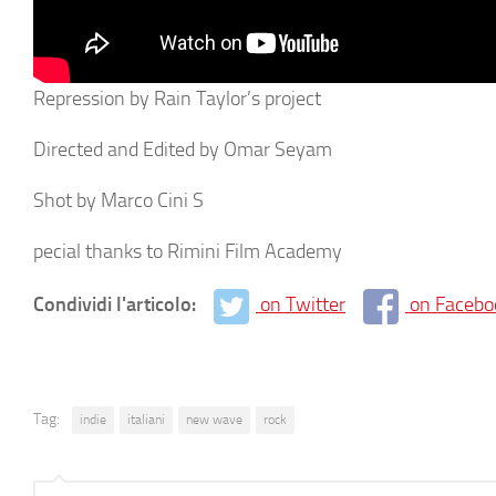
Repression by Rain Taylor’s project
Directed and Edited by Omar Seyam
Shot by Marco Cini S
pecial thanks to Rimini Film Academy
Condividi l'articolo:
on Twitter
on Facebo
Tag:
indie
italiani
new wave
rock