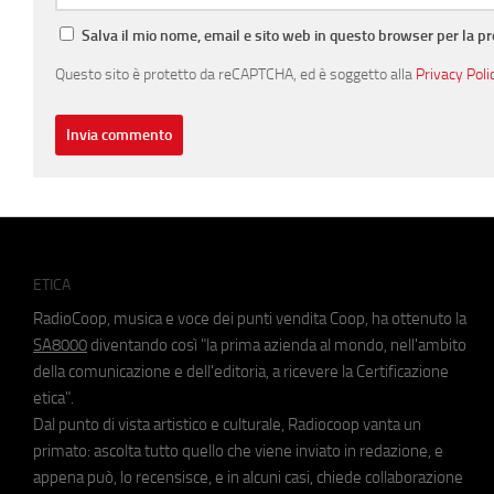
Salva il mio nome, email e sito web in questo browser per la 
Questo sito è protetto da reCAPTCHA, ed è soggetto alla
Privacy Poli
ETICA
RadioCoop, musica e voce dei punti vendita Coop, ha ottenuto la
SA8000
diventando così "la prima azienda al mondo, nell'ambito
della comunicazione e dell'editoria, a ricevere la Certificazione
etica".
Dal punto di vista artistico e culturale, Radiocoop vanta un
primato: ascolta tutto quello che viene inviato in redazione, e
appena può, lo recensisce, e in alcuni casi, chiede collaborazione