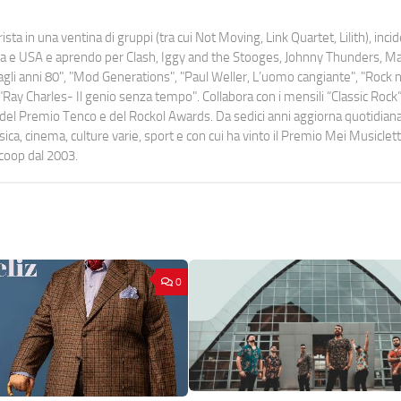
ista in una ventina di gruppi (tra cui Not Moving, Link Quartet, Lilith), inc
uropa e USA e aprendo per Clash, Iggy and the Stooges, Johnny Thunders, 
o dagli anni 80", "Mod Generations", "Paul Weller, L’uomo cangiante", "Rock n
Ray Charles- Il genio senza tempo". Collabora con i mensili “Classic Rock”,
urati del Premio Tenco e del Rockol Awards. Da sedici anni aggiorna quotidia
a, cinema, culture varie, sport e con cui ha vinto il Premio Mei Musiclett
ocoop dal 2003.
0