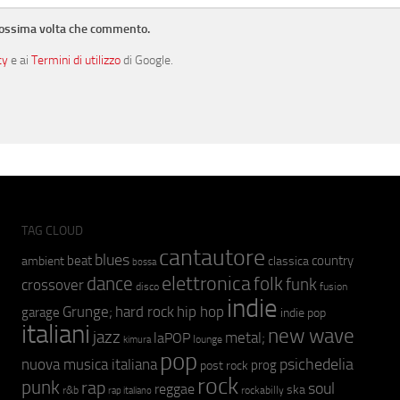
prossima volta che commento.
cy
e ai
Termini di utilizzo
di Google.
TAG CLOUD
cantautore
blues
beat
country
ambient
classica
bossa
elettronica
dance
folk
funk
crossover
fusion
disco
indie
hip hop
Grunge;
hard rock
garage
indie pop
italiani
new wave
jazz
metal;
laPOP
lounge
kimura
pop
psichedelia
nuova musica italiana
prog
post rock
rock
punk
rap
soul
reggae
ska
r&b
rockabilly
rap italiano