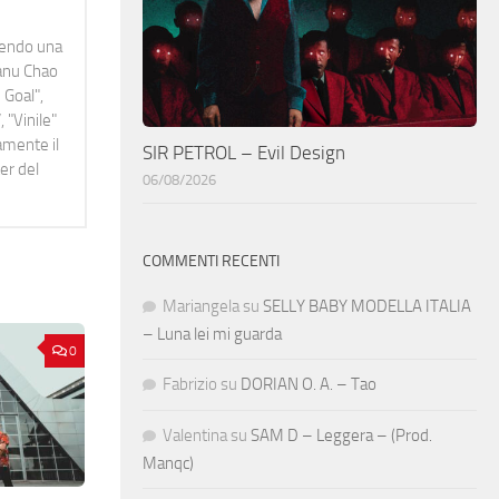
idendo una
Manu Chao
 Goal",
 "Vinile"
namente il
SIR PETROL – Evil Design
er del
06/08/2026
COMMENTI RECENTI
Mariangela
su
SELLY BABY MODELLA ITALIA
– Luna lei mi guarda
0
Fabrizio
su
DORIAN O. A. – Tao
Valentina
su
SAM D – Leggera – (Prod.
Manqc)