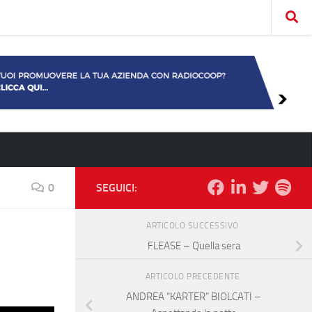
0
SEGUICI:
ARTICOLO SUCCESSIVO
FLEASE – Quella sera
ARTICOLO PRECEDENTE
ANDREA “KARTER” BIOLCATI –