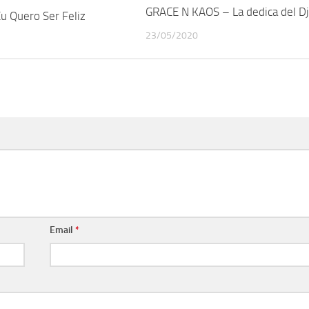
GRACE N KAOS – La dedica del Dj
u Quero Ser Feliz
23/05/2020
Email
*