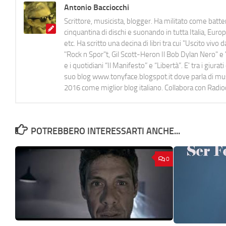
Antonio Bacciocchi
Scrittore, musicista, blogger. Ha militato come batter
cinquantina di dischi e suonando in tutta Italia, E
etc. Ha scritto una decina di libri tra cui "Uscito viv
"Rock n Spor"t, Gil Scott-Heron Il Bob Dylan Nero" e "
e i quotidiani “Il Manifesto” e “Libertà”. E' tra i gi
suo blog www.tonyface.blogspot.it dove parla di music
2016 come miglior blog italiano. Collabora con Radi
POTREBBERO INTERESSARTI ANCHE...
0