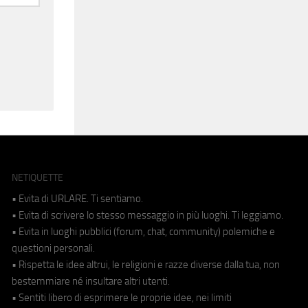
NETIQUETTE
• Evita di URLARE. Ti sentiamo.
• Evita di scrivere lo stesso messaggio in più luoghi. Ti leggiamo.
• Evita in luoghi pubblici (forum, chat, community) polemiche e
questioni personali.
• Rispetta le idee altrui, le religioni e razze diverse dalla tua, non
bestemmiare né insultare altri utenti.
• Sentiti libero di esprimere le proprie idee, nei limiti