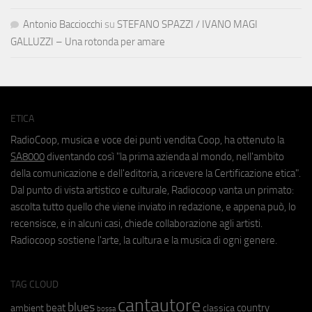
Antonio Bacciocchi
su
STEFANO SPAZZI / IVANO MAGI
GALLUZZI – Una rotonda per amare
ETICA
RadioCoop, musica e voce dei punti vendita Coop, ha ottenuto la
SA8000
diventando così "la prima azienda al mondo, nell'ambito
della comunicazione e dell'editoria, a ricevere la Certificazione etica".
Dal punto di vista artistico e culturale, Radiocoop vanta un primato:
ascolta tutto quello che viene inviato in redazione, e appena può, lo
recensisce, e in alcuni casi, chiede collaborazione agli artisti.
Radiocoop sostiene l'arte, la cultura e la musica di ogni genere.
TAG CLOUD
cantautore
blues
beat
country
ambient
classica
bossa