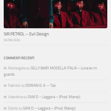
SIR PETROL – Evil Design
06/08/2026
COMMENTI RECENTI
Mariangela
su
SELLY BABY MODELLA ITALIA – Luna lei mi
guarda
Fabrizio
su
DORIAN O. A. – Tao
Valentina
su
SAM D – Leggera – (Prod. Manqc)
Danilo
su
SAM D – Leggera – (Prod. Manqc)