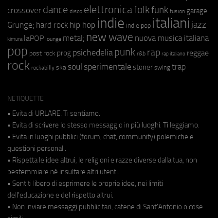
elettronica
dance
folk
funk
crossover
garage
fusion
disco
indie
italiani
jazz
hip hop
Grunge;
hard rock
indie pop
new wave
metal;
nuova musica italiana
laPOP
lounge
kimura
pop
punk
rap
psichedelia
reggae
prog
post rock
r&b
rap italiano
rock
soul
sperimentale
trap
stoner
ska
swing
rockabilly
NETIQUETTE
• Evita di URLARE. Ti sentiamo.
• Evita di scrivere lo stesso messaggio in più luoghi. Ti leggiamo.
• Evita in luoghi pubblici (forum, chat, community) polemiche e
questioni personali.
• Rispetta le idee altrui, le religioni e razze diverse dalla tua, non
bestemmiare né insultare altri utenti.
• Sentiti libero di esprimere le proprie idee, nei limiti
dell'educazione e del rispetto altrui.
• Non inviare messaggi pubblicitari, catene di Sant'Antonio o cose