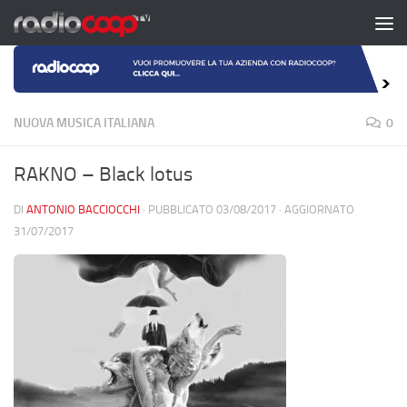
Salta al contenuto
NUOVA MUSICA ITALIANA
0
RAKNO – Black lotus
DI
ANTONIO BACCIOCCHI
· PUBBLICATO
03/08/2017
· AGGIORNATO
31/07/2017