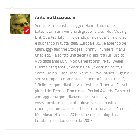
Antonio Bacciocchi
Scrittore, musicista, blogger. Ha militato come
batterista in una ventina di gruppi (tra cui Not Moving,
Link Quartet, Lilith), incidendo una cinquantina di dischi
e suonando in tutta Italia, Europa e USA e aprendo per
Clash, Iggy and the Stooges, Johnny Thunders, Manu
Chao etc. Ha scritto una decina di libri tra cui "Uscito
vivo dagli anni 80", "Mod Generations", "Paul Weller,
L’uomo cangiante", "Rock n Goal", "Rock n Spor"t, Gil
Scott-Heron Il Bob Dylan Nero" e "Ray Charles- Il genio
senza tempo". Collabora con i mensili “Classic Rock”,
"Vinile" e i quotidiani “Il Manifesto” e “Libertà”. E' tra i
giurati del Premio Tenco e del Rockol Awards. Da sedici
anni aggiorna quotidianamente il suo blog
www.tonyface.blogspot.it dove parla di musica,
cinema, culture varie, sport e con cui ha vinto il Premio
Mei Musicletter del 2016 come miglior blog italiano.
Collabora con Radiocoop dal 2003.