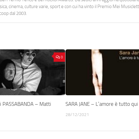
a, cinema, culture varie, sport e con cui ha vinto il Premio Mei Musiclett
ocoop dal 2003.
0
i PASSABANDA – Matti
SARA JANE – L’amore è tutto qui
28/12/2021