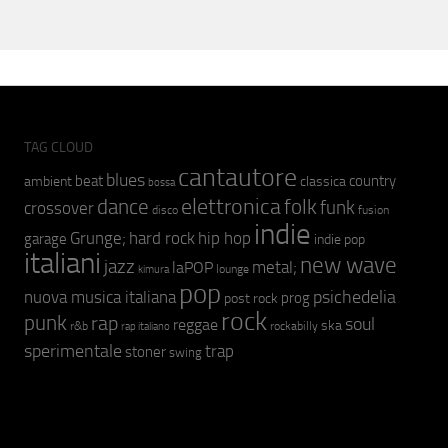
TAG CLOUD
cantautore
blues
beat
country
ambient
classica
bossa
elettronica
dance
folk
funk
crossover
fusion
disco
indie
hip hop
Grunge;
hard rock
garage
indie pop
italiani
new wave
jazz
metal;
laPOP
lounge
kimura
pop
psichedelia
nuova musica italiana
prog
post rock
rock
punk
rap
soul
reggae
ska
r&b
rockabilly
rap italiano
sperimentale
trap
stoner
swing