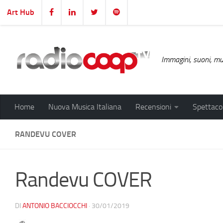
Art Hub
Salta al contenuto
Immagini, suoni, mus
Home
Nuova Musica Italiana
Recensioni
Spettacol
RANDEVU COVER
Randevu COVER
DI
ANTONIO BACCIOCCHI
·
30/01/2019