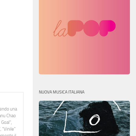
NUOVA MUSICA ITALIANA
idendo una
Manu Chao
 Goal",
 "Vinile"
namente il