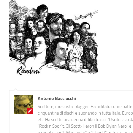
Antonio Bacciocchi
Scrittore, musicista, blogger. Ha militato come batter
cinquantina di dischi e suonando in tutta Italia, E
etc. Ha scritto una decina di libri tra cui "Uscito viv
"Rock n Spor"t, Gil Scott-Heron Il Bob Dylan Nero" e "
e i quotidiani “Il Manifesto” e “Libertà”. E' tra i gi