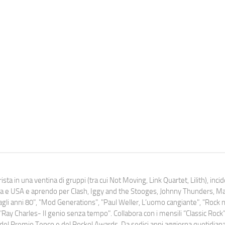
ista in una ventina di gruppi (tra cui Not Moving, Link Quartet, Lilith), inc
uropa e USA e aprendo per Clash, Iggy and the Stooges, Johnny Thunders, 
o dagli anni 80", "Mod Generations", "Paul Weller, L’uomo cangiante", "Rock n
Ray Charles- Il genio senza tempo". Collabora con i mensili “Classic Rock”,
urati del Premio Tenco e del Rockol Awards. Da sedici anni aggiorna quotidia