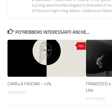
suo blog www.tonyface.blogspot.it dove parla di music
2016 come miglior blog italiano. Collabora con Radi
POTREBBERO INTERESSARTI ANCHE...
0
CAMILLA FASCINA – Life
FRANCESCO e 
Like
24/03/2022
23/12/2024