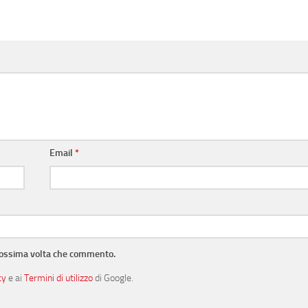
Email
*
prossima volta che commento.
cy
e ai
Termini di utilizzo
di Google.