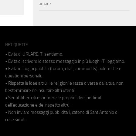
amare
NETIQUETTE
• Evita di URLARE. Ti sentiamo.
• Evita di scrivere lo stesso messaggio in più luoghi. Ti leggiamo.
• Evita in luoghi pubblici (forum, chat, community) polemiche e
questioni personali.
• Rispetta le idee altrui, le religioni e razze diverse dalla tua, non
bestemmiare né insultare altri utenti.
• Sentiti libero di esprimere le proprie idee, nei limiti
dell'educazione e del rispetto altrui.
• Non inviare messaggi pubblicitari, catene di Sant'Antonio o
cose simili.