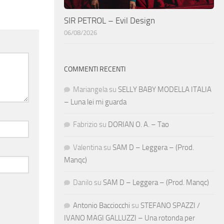
SIR PETROL – Evil Design
06/08/2026
COMMENTI RECENTI
Mariangela
su
SELLY BABY MODELLA ITALIA
– Luna lei mi guarda
Fabrizio
su
DORIAN O. A. – Tao
Valentina
su
SAM D – Leggera – (Prod.
Manqc)
Danilo
su
SAM D – Leggera – (Prod. Manqc)
Antonio Bacciocchi
su
STEFANO SPAZZI /
IVANO MAGI GALLUZZI – Una rotonda per