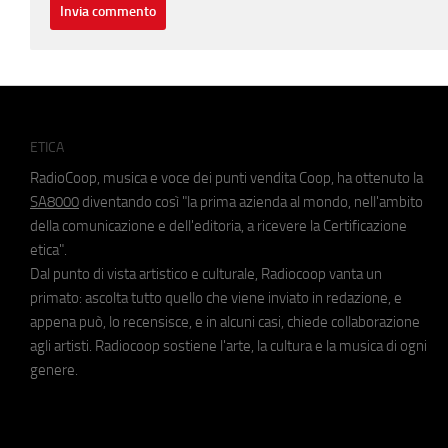
ETICA
RadioCoop, musica e voce dei punti vendita Coop, ha ottenuto la
SA8000
diventando così "la prima azienda al mondo, nell'ambito
della comunicazione e dell'editoria, a ricevere la Certificazione
etica".
Dal punto di vista artistico e culturale, Radiocoop vanta un
primato: ascolta tutto quello che viene inviato in redazione, e
appena può, lo recensisce, e in alcuni casi, chiede collaborazione
agli artisti. Radiocoop sostiene l'arte, la cultura e la musica di ogni
genere.