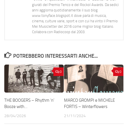
giurati del Premio Tenco e del Rockol Awards. Da sedici
anni aggiorna quotidianamente il suo blog
www.tonyface.blogspot.it dove parla di musica,
cinema, culture varie, sport e con cui ha vinto il Premio
Mei Musicletter del 2016 come miglior blog italiano.
Collabora con Radiocoop dal 2003.
POTREBBERO INTERESSARTI ANCHE...
0
0
THE BOOGERS – Rhythm ‘n’
MARCO GROMPI e MICHELE
Booze with…
FORTIS – Winterflowers
28/04/2026
21/11/2024