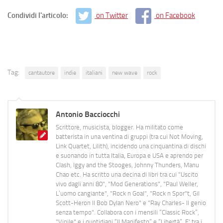
Condividi l'articolo:
on Twitter
on Facebook
Tag:
cantautore
indie
italiani
new wave
rock
Antonio Bacciocchi
Scrittore, musicista, blogger. Ha militato come
batterista in una ventina di gruppi (tra cui Not Moving,
Link Quartet, Lilith), incidendo una cinquantina di dischi
e suonando in tutta Italia, Europa e USA e aprendo per
Clash, Iggy and the Stooges, Johnny Thunders, Manu
Chao etc. Ha scritto una decina di libri tra cui "Uscito
vivo dagli anni 80", "Mod Generations", "Paul Weller,
L’uomo cangiante", "Rock n Goal", "Rock n Spor"t, Gil
Scott-Heron Il Bob Dylan Nero" e "Ray Charles- Il genio
senza tempo". Collabora con i mensili “Classic Rock”,
"Vinile" e i quotidiani “Il Manifesto” e “Libertà”. E' tra i