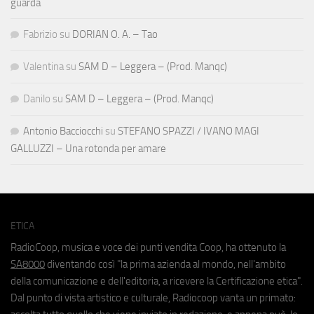
guarda
Fabrizio
su
DORIAN O. A. – Tao
Valentina
su
SAM D – Leggera – (Prod. Manqc)
Danilo
su
SAM D – Leggera – (Prod. Manqc)
Antonio Bacciocchi
su
STEFANO SPAZZI / IVANO MAGI
GALLUZZI – Una rotonda per amare
ETICA
RadioCoop, musica e voce dei punti vendita Coop, ha ottenuto la
SA8000
diventando così "la prima azienda al mondo, nell'ambito
della comunicazione e dell'editoria, a ricevere la Certificazione etica".
Dal punto di vista artistico e culturale, Radiocoop vanta un primato: