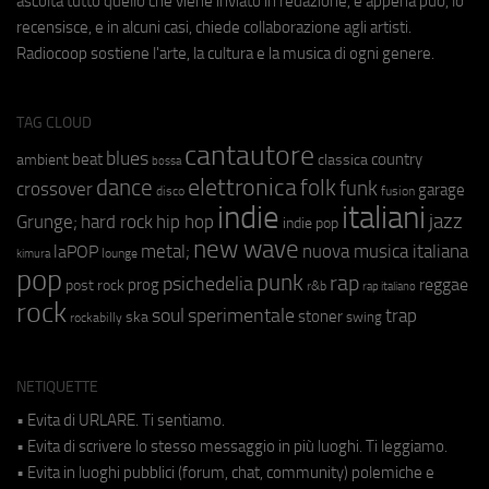
ascolta tutto quello che viene inviato in redazione, e appena può, lo
recensisce, e in alcuni casi, chiede collaborazione agli artisti.
Radiocoop sostiene l'arte, la cultura e la musica di ogni genere.
TAG CLOUD
cantautore
blues
beat
country
ambient
classica
bossa
elettronica
dance
folk
funk
crossover
garage
fusion
disco
indie
italiani
jazz
hip hop
Grunge;
hard rock
indie pop
new wave
metal;
nuova musica italiana
laPOP
lounge
kimura
pop
punk
rap
psichedelia
reggae
prog
post rock
r&b
rap italiano
rock
soul
sperimentale
trap
stoner
ska
swing
rockabilly
NETIQUETTE
• Evita di URLARE. Ti sentiamo.
• Evita di scrivere lo stesso messaggio in più luoghi. Ti leggiamo.
• Evita in luoghi pubblici (forum, chat, community) polemiche e