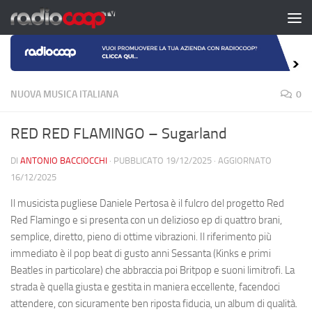
Salta al contenuto
NUOVA MUSICA ITALIANA
0
RED RED FLAMINGO – Sugarland
DI
ANTONIO BACCIOCCHI
· PUBBLICATO
19/12/2025
· AGGIORNATO
16/12/2025
Il musicista pugliese Daniele Pertosa è il fulcro del progetto Red
Red Flamingo e si presenta con un delizioso ep di quattro brani,
semplice, diretto, pieno di ottime vibrazioni. Il riferimento più
immediato è il pop beat di gusto anni Sessanta (Kinks e primi
Beatles in particolare) che abbraccia poi Britpop e suoni limitrofi. La
strada è quella giusta e gestita in maniera eccellente, facendoci
attendere, con sicuramente ben riposta fiducia, un album di qualità.