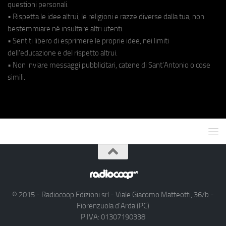
questioni personali.
• Rispetta le idee altrui, le religioni e razze diverse dalla tua, non
bestemmiare né insultare altri utenti.
• Sentiti libero di esprimere le proprie idee, nei limiti
dell'educazione e del rispetto altrui.
• Non inviare messaggi pubblicitari, catene di Sant'Antonio o cose
simili.
© 2015 - Radiocoop Edizioni srl - Viale Giacomo Matteotti, 36/b -
Fiorenzuola d'Arda (PC)
P.IVA: 01307190338