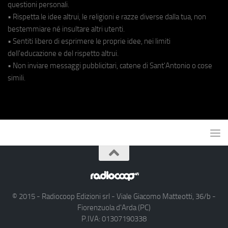
questioni personali.
• Rispetta le idee altrui, le religioni e razze diverse dalla tua, non
bestemmiare né insultare altri utenti.
• Sentiti libero di esprimere le proprie idee, nei limiti
dell'educazione e del rispetto altrui.
• Non inviare messaggi pubblicitari, catene di Sant'Antonio o cose
simili.
© 2015 - Radiocoop Edizioni srl - Viale Giacomo Matteotti, 36/b -
Fiorenzuola d'Arda (PC)
P.IVA: 01307190338