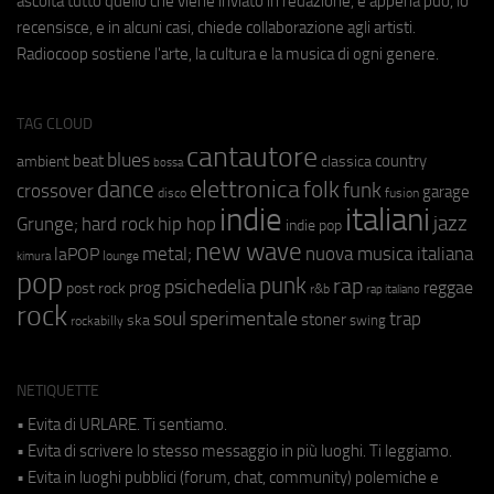
ascolta tutto quello che viene inviato in redazione, e appena può, lo
recensisce, e in alcuni casi, chiede collaborazione agli artisti.
Radiocoop sostiene l'arte, la cultura e la musica di ogni genere.
TAG CLOUD
cantautore
blues
beat
country
ambient
classica
bossa
elettronica
dance
folk
funk
crossover
garage
fusion
disco
indie
italiani
jazz
hip hop
Grunge;
hard rock
indie pop
new wave
metal;
nuova musica italiana
laPOP
lounge
kimura
pop
punk
rap
psichedelia
reggae
prog
post rock
r&b
rap italiano
rock
soul
sperimentale
trap
stoner
ska
swing
rockabilly
NETIQUETTE
• Evita di URLARE. Ti sentiamo.
• Evita di scrivere lo stesso messaggio in più luoghi. Ti leggiamo.
• Evita in luoghi pubblici (forum, chat, community) polemiche e