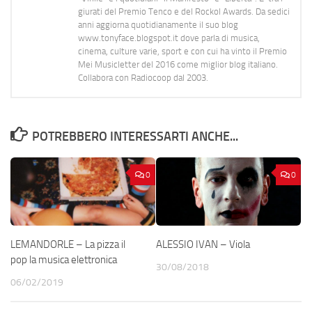
giurati del Premio Tenco e del Rockol Awards. Da sedici
anni aggiorna quotidianamente il suo blog
www.tonyface.blogspot.it dove parla di musica,
cinema, culture varie, sport e con cui ha vinto il Premio
Mei Musicletter del 2016 come miglior blog italiano.
Collabora con Radiocoop dal 2003.
POTREBBERO INTERESSARTI ANCHE...
0
0
LEMANDORLE – La pizza il
ALESSIO IVAN – Viola
pop la musica elettronica
30/08/2018
06/02/2019