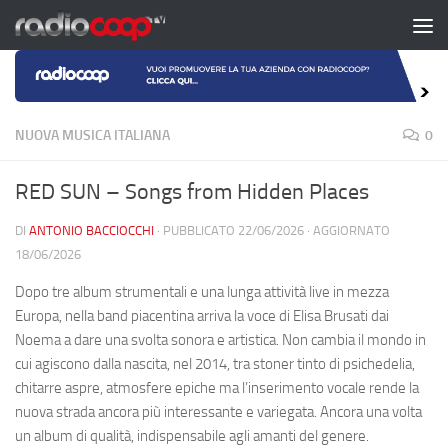
Salta al contenuto
NUOVA MUSICA ITALIANA
0
RED SUN – Songs from Hidden Places
DI
ANTONIO BACCIOCCHI
· PUBBLICATO
22/06/2026
· AGGIORNATO
18/06/2026
Dopo tre album strumentali e una lunga attività live in mezza
Europa, nella band piacentina arriva la voce di Elisa Brusati dai
Noema a dare una svolta sonora e artistica. Non cambia il mondo in
cui agiscono dalla nascita, nel 2014, tra stoner tinto di psichedelia,
chitarre aspre, atmosfere epiche ma l’inserimento vocale rende la
nuova strada ancora più interessante e variegata. Ancora una volta
un album di qualità, indispensabile agli amanti del genere.