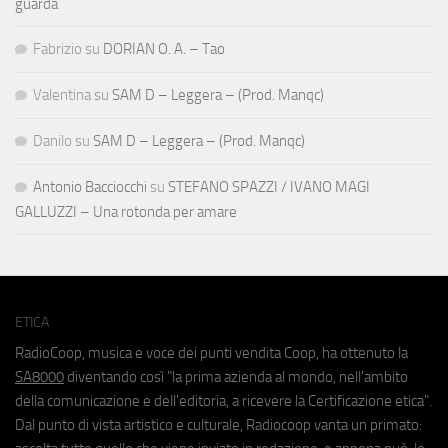
guarda
Fabrizio
su
DORIAN O. A. – Tao
Valentina
su
SAM D – Leggera – (Prod. Manqc)
Danilo
su
SAM D – Leggera – (Prod. Manqc)
Antonio Bacciocchi
su
STEFANO SPAZZI / IVANO MAGI
GALLUZZI – Una rotonda per amare
ETICA
RadioCoop, musica e voce dei punti vendita Coop, ha ottenuto la
SA8000
diventando così "la prima azienda al mondo, nell'ambito
della comunicazione e dell'editoria, a ricevere la Certificazione etica".
Dal punto di vista artistico e culturale, Radiocoop vanta un primato: