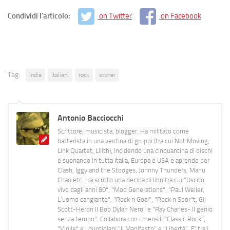
Condividi l'articolo:
on Twitter
on Facebook
Tag:
indie
italiani
rock
stoner
Antonio Bacciocchi
Scrittore, musicista, blogger. Ha militato come
batterista in una ventina di gruppi (tra cui Not Moving,
Link Quartet, Lilith), incidendo una cinquantina di dischi
e suonando in tutta Italia, Europa e USA e aprendo per
Clash, Iggy and the Stooges, Johnny Thunders, Manu
Chao etc. Ha scritto una decina di libri tra cui "Uscito
vivo dagli anni 80", "Mod Generations", "Paul Weller,
L’uomo cangiante", "Rock n Goal", "Rock n Spor"t, Gil
Scott-Heron Il Bob Dylan Nero" e "Ray Charles- Il genio
senza tempo". Collabora con i mensili “Classic Rock”,
"Vinile" e i quotidiani “Il Manifesto” e “Libertà”. E' tra i