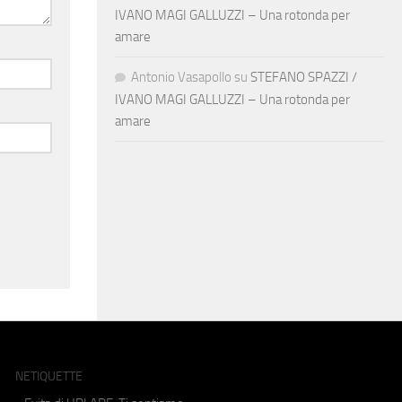
IVANO MAGI GALLUZZI – Una rotonda per
amare
Antonio Vasapollo
su
STEFANO SPAZZI /
IVANO MAGI GALLUZZI – Una rotonda per
amare
NETIQUETTE