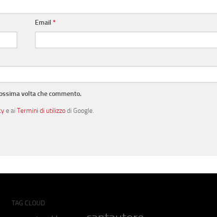
Email
*
prossima volta che commento.
cy
e ai
Termini di utilizzo
di Google.
TAG CLOUD