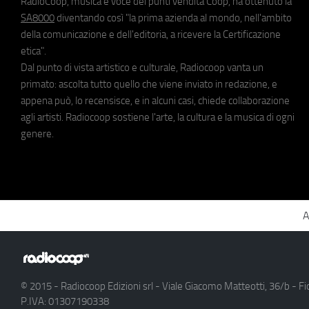
RadioCoop, musica e voce dei punti vendita Coop, ha ottenuto la
SA8000
diventando così "la prima azienda al mondo, nell'ambito
della comunicazione e dell'editoria, a ricevere la Certificazione
etica".
Dal punto di vista artistico e culturale, Radiocoop vanta un
primato: ascolta tutto quello che viene inviato in redazione, e
appena può, lo recensisce, e in alcuni casi, chiede collaborazione
agli artisti. Radiocoop sostiene l'arte, la cultura e la musica di ogni
genere.
A
© 2015 - Radiocoop Edizioni srl - Viale Giacomo Matteotti, 36/b - Fi
P.IVA: 01307190338