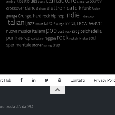
cantautore
blues
beat
country
ambient
classica
bossa
elettronica
dance
folk
funk
crossover
fusion
disco
indie
hip hop
Grunge;
hard rock
garage
indie pop
italiani
new wave
jazz
metal;
laPOP
lounge
kimura
pop
psichedelia
nuova musica italiana
prog
post rock
rock
punk
rap
soul
reggae
ska
r&b
rockabilly
rap italiano
sperimentale
trap
stoner
swing
rt Hub
Contatti
Privacy Poli
orenzuola d'Arda (PC)