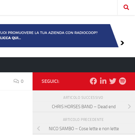
0
SEGUICI:
ARTICOLO SUCCESSIVO
CHRIS HORSES BAND – Dead end
ARTICOLO PRECEDENTE
NICO SAMBO – Cose lette e non lette