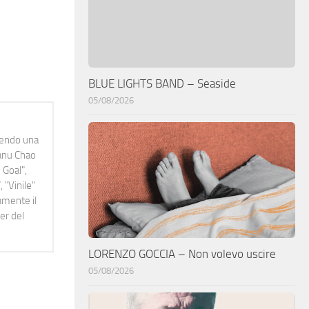
BLUE LIGHTS BAND – Seaside
05/08/2026
idendo una
Manu Chao
 Goal",
 "Vinile"
namente il
er del
LORENZO GOCCIA – Non volevo uscire
05/08/2026