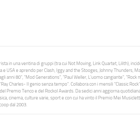
ista in una ventina di gruppi (tra cui Not Moving, Link Quartet, Lilith), inc
uropa e USA e aprendo per Clash, Iggy and the Stooges, Johnny Thunders, 
o dagli anni 80", "Mod Generations", "Paul Weller, L’uomo cangiante", "Rock n
Ray Charles- Il genio senza tempo". Collabora con i mensili “Classic Rock”,
urati del Premio Tenco e del Rockol Awards. Da sedici anni aggiorna quotidia
a, cinema, culture varie, sport e con cui ha vinto il Premio Mei Musiclett
ocoop dal 2003.