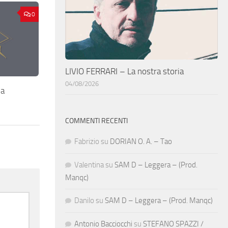
0
LIVIO FERRARI – La nostra storia
04/08/2026
a
COMMENTI RECENTI
Fabrizio
su
DORIAN O. A. – Tao
Valentina
su
SAM D – Leggera – (Prod.
Manqc)
Danilo
su
SAM D – Leggera – (Prod. Manqc)
Antonio Bacciocchi
su
STEFANO SPAZZI /