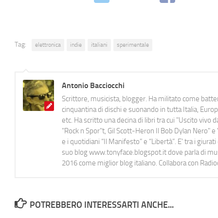
Tag:
elettronica
indie
italiani
sperimentale
Antonio Bacciocchi
Scrittore, musicista, blogger. Ha militato come batter
cinquantina di dischi e suonando in tutta Italia, E
etc. Ha scritto una decina di libri tra cui "Uscito viv
"Rock n Spor"t, Gil Scott-Heron Il Bob Dylan Nero" e "
e i quotidiani “Il Manifesto” e “Libertà”. E' tra i gi
suo blog www.tonyface.blogspot.it dove parla di music
2016 come miglior blog italiano. Collabora con Radi
POTREBBERO INTERESSARTI ANCHE...