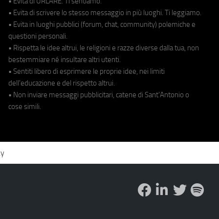
• Evita di URLARE. Ti sentiamo.
• Evita di scrivere lo stesso messaggio in più luoghi. Ti leggiamo.
• Evita in luoghi pubblici (forum, chat, community) polemiche e
questioni personali.
• Rispetta le idee altrui, le religioni e razze diverse dalla tua, non
bestemmiare né insultare altri utenti.
• Sentiti libero di esprimere le proprie idee, nei limiti
dell'educazione e del rispetto altrui.
• Non inviare messaggi pubblicitari, catene di Sant'Antonio o
cose simili.
cy