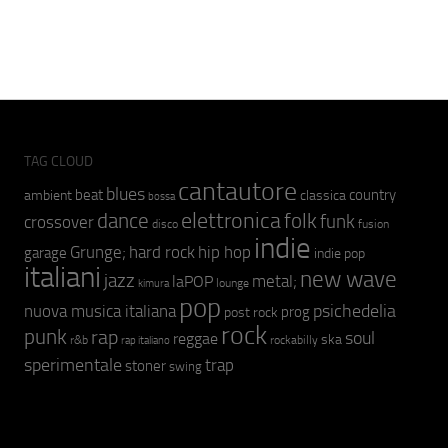
TAG CLOUD
cantautore
blues
beat
country
ambient
classica
bossa
elettronica
dance
folk
funk
crossover
fusion
disco
indie
hip hop
Grunge;
hard rock
garage
indie pop
italiani
new wave
jazz
metal;
laPOP
lounge
kimura
pop
psichedelia
nuova musica italiana
prog
post rock
rock
punk
rap
soul
reggae
ska
r&b
rockabilly
rap italiano
sperimentale
trap
stoner
swing