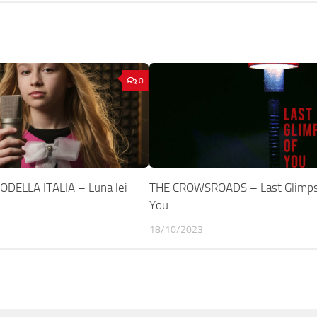
0
DELLA ITALIA – Luna lei
THE CROWSROADS – Last Glimps
You
18/10/2023