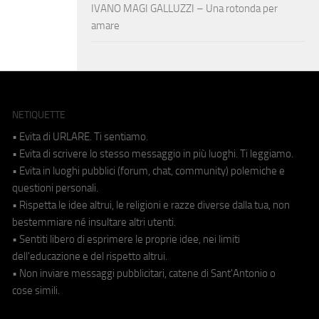
IVANO MAGI GALLUZZI – Una rotonda per
amare
NETIQUETTE
• Evita di URLARE. Ti sentiamo.
• Evita di scrivere lo stesso messaggio in più luoghi. Ti leggiamo.
• Evita in luoghi pubblici (forum, chat, community) polemiche e
questioni personali.
• Rispetta le idee altrui, le religioni e razze diverse dalla tua, non
bestemmiare né insultare altri utenti.
• Sentiti libero di esprimere le proprie idee, nei limiti
dell'educazione e del rispetto altrui.
• Non inviare messaggi pubblicitari, catene di Sant'Antonio o
cose simili.