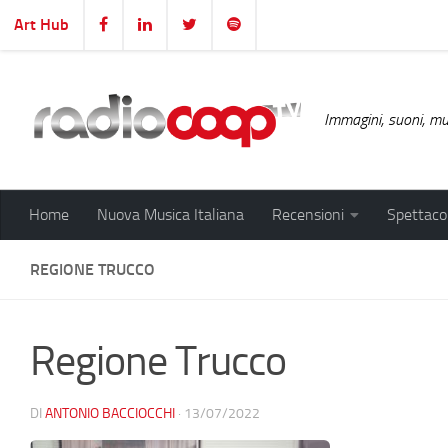
Art Hub
Salta al contenuto
Immagini, suoni, mus
Home
Nuova Musica Italiana
Recensioni
Spettacol
REGIONE TRUCCO
Regione Trucco
DI
ANTONIO BACCIOCCHI
·
13/07/2022