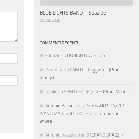
BLUE LIGHTS BAND – Seaside
05/08/2026
COMMENTI RECENTI
Fabrizio
su
DORIAN O. A. – Tao
Valentina
su
SAM D – Leggera – (Prod.
Manqc)
Danilo
su
SAM D – Leggera – (Prod. Manqc)
Antonio Bacciocchi
su
STEFANO SPAZZI /
IVANO MAGI GALLUZZI – Una rotonda per
amare
Antonio Vasapollo
su
STEFANO SPAZZI /