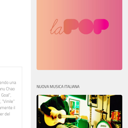
idendo una
NUOVA MUSICA ITALIANA
Manu Chao
 Goal",
 "Vinile"
namente il
er del