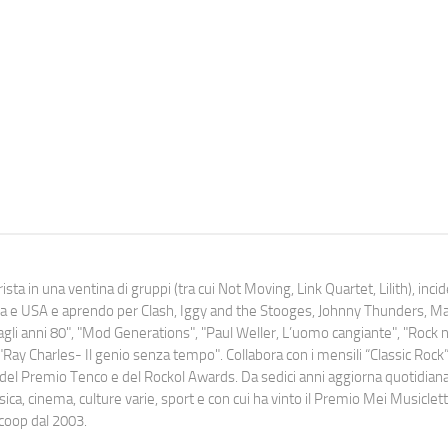
ista in una ventina di gruppi (tra cui Not Moving, Link Quartet, Lilith), inc
uropa e USA e aprendo per Clash, Iggy and the Stooges, Johnny Thunders, 
o dagli anni 80", "Mod Generations", "Paul Weller, L’uomo cangiante", "Rock n
Ray Charles- Il genio senza tempo". Collabora con i mensili “Classic Rock”,
urati del Premio Tenco e del Rockol Awards. Da sedici anni aggiorna quotidia
a, cinema, culture varie, sport e con cui ha vinto il Premio Mei Musiclett
ocoop dal 2003.