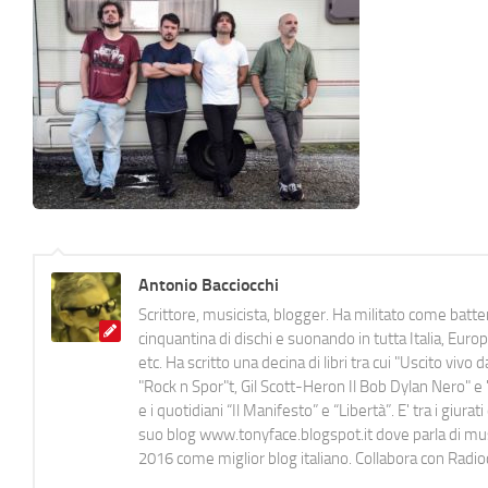
Antonio Bacciocchi
Scrittore, musicista, blogger. Ha militato come batter
cinquantina di dischi e suonando in tutta Italia, E
etc. Ha scritto una decina di libri tra cui "Uscito viv
"Rock n Spor"t, Gil Scott-Heron Il Bob Dylan Nero" e "
e i quotidiani “Il Manifesto” e “Libertà”. E' tra i gi
suo blog www.tonyface.blogspot.it dove parla di music
2016 come miglior blog italiano. Collabora con Radi