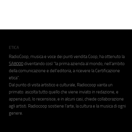
ETICA
RadioCoop, musica e voce dei punti vendita Coop, ha ottenuto la
SA8000
diventando così "la prima azienda al mondo, nell'ambito
della comunicazione e dell'editoria, a ricevere la Certificazione
etica".
Dal punto di vista artistico e culturale, Radiocoop vanta un
primato: ascolta tutto quello che viene inviato in redazione, e
appena può, lo recensisce, e in alcuni casi, chiede collaborazione
agli artisti. Radiocoop sostiene l'arte, la cultura e la musica di ogni
genere.