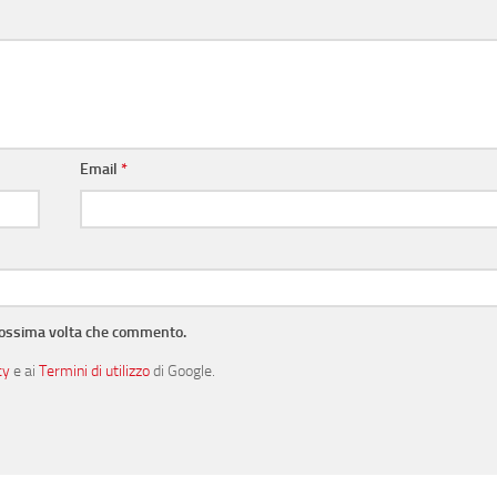
Email
*
prossima volta che commento.
cy
e ai
Termini di utilizzo
di Google.