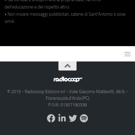
dell'educazione e del rispetto altrui.
• Non inviare messaggi pubblicitari, catene di Sant'Antonio o cose
simili.
© 2015 - Radiocoop Edizioni srl - Viale Giacomo Matteotti, 36/b -
Fiorenzuola d'Arda (PC)
P.IVA: 01307190338