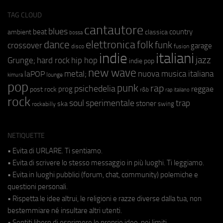
TAG CLOUD
cantautore
blues
beat
country
ambient
classica
bossa
elettronica
dance
folk
funk
crossover
garage
fusion
disco
indie
italiani
jazz
hip hop
Grunge;
hard rock
indie pop
new wave
metal;
nuova musica italiana
laPOP
lounge
kimura
pop
punk
rap
psichedelia
reggae
prog
post rock
r&b
rap italiano
rock
soul
sperimentale
trap
stoner
ska
swing
rockabilly
NETIQUETTE
• Evita di URLARE. Ti sentiamo.
• Evita di scrivere lo stesso messaggio in più luoghi. Ti leggiamo.
• Evita in luoghi pubblici (forum, chat, community) polemiche e
questioni personali.
• Rispetta le idee altrui, le religioni e razze diverse dalla tua, non
bestemmiare né insultare altri utenti.
• Sentiti libero di esprimere le proprie idee, nei limiti