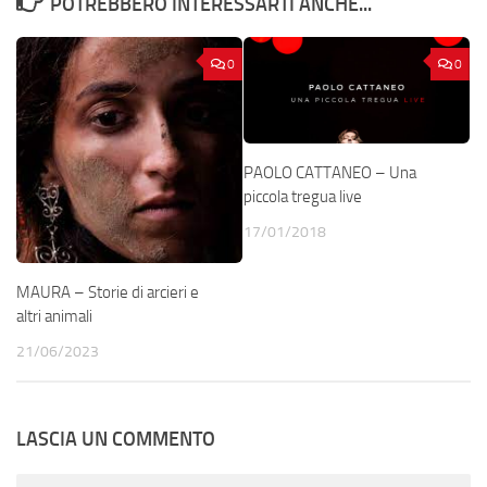
POTREBBERO INTERESSARTI ANCHE...
0
0
PAOLO CATTANEO – Una
piccola tregua live
17/01/2018
MAURA – Storie di arcieri e
altri animali
21/06/2023
LASCIA UN COMMENTO