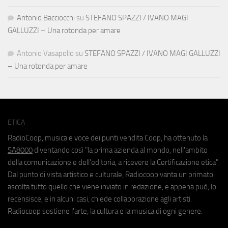
Antonio Bacciocchi
su
STEFANO SPAZZI / IVANO MAGI
GALLUZZI – Una rotonda per amare
Antonio Vasapollo
su
STEFANO SPAZZI / IVANO MAGI GALLUZZI
– Una rotonda per amare
ETICA
RadioCoop, musica e voce dei punti vendita Coop, ha ottenuto la
SA8000
diventando così "la prima azienda al mondo, nell'ambito
della comunicazione e dell'editoria, a ricevere la Certificazione etica".
Dal punto di vista artistico e culturale, Radiocoop vanta un primato:
ascolta tutto quello che viene inviato in redazione, e appena può, lo
recensisce, e in alcuni casi, chiede collaborazione agli artisti.
Radiocoop sostiene l'arte, la cultura e la musica di ogni genere.