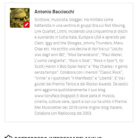
Antonio Bacciocchi
Scrittore, musicista, blogger. Ha militato come
batterista in una ventina di gruppi (tra cui Not Moving,
Link Quartet, Lilith), incidendo una cinquantina di dischi
e suonando in tutta Italia, Europa e USA e aprendo per
Clash, Iggy and the Stooges, Johnny Thunders, Manu
Chao etc. Ha scritto una decina di libri tra cui "Uscito
vivo dagli anni 80", "Mod Generations", "Paul Weller,
L’uomo cangiante", "Rock n Goal", "Rock n Spor"t, Gil
Scott-Heron Il Bob Dylan Nero" e "Ray Charles- Il genio
senza tempo". Collabora con i mensili “Classic Rock”,
"Vinile" e i quotidiani “Il Manifesto” e “Libertà”. E' tra i
giurati del Premio Tenco e del Rockol Awards. Da sedici
anni aggiorna quotidianamente il suo blog
www.tonyface.blogspot.it dove parla di musica,
cinema, culture varie, sport e con cui ha vinto il Premio
Mei Musicletter del 2016 come miglior blog italiano.
Collabora con Radiocoop dal 2003.