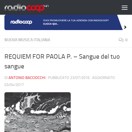
Salta al contenuto
NUOVA MUSICA ITALIANA
0
REQUIEM FOR PAOLA P. – Sangue del tuo
sangue
DI
ANTONIO BACCIOCCHI
· PUBBLICATO
23/07/2016
· AGGIORNATO
03/04/2017