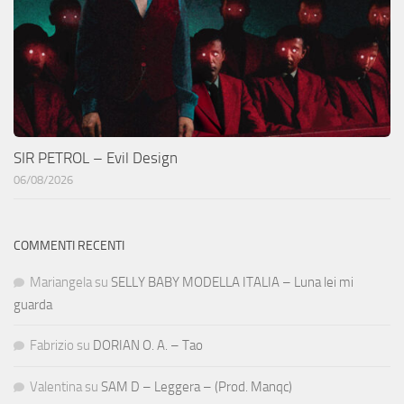
SIR PETROL – Evil Design
06/08/2026
COMMENTI RECENTI
Mariangela
su
SELLY BABY MODELLA ITALIA – Luna lei mi
guarda
Fabrizio
su
DORIAN O. A. – Tao
Valentina
su
SAM D – Leggera – (Prod. Manqc)