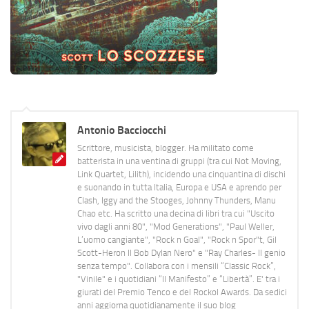
Antonio Bacciocchi
Scrittore, musicista, blogger. Ha militato come
batterista in una ventina di gruppi (tra cui Not Moving,
Link Quartet, Lilith), incidendo una cinquantina di dischi
e suonando in tutta Italia, Europa e USA e aprendo per
Clash, Iggy and the Stooges, Johnny Thunders, Manu
Chao etc. Ha scritto una decina di libri tra cui "Uscito
vivo dagli anni 80", "Mod Generations", "Paul Weller,
L’uomo cangiante", "Rock n Goal", "Rock n Spor"t, Gil
Scott-Heron Il Bob Dylan Nero" e "Ray Charles- Il genio
senza tempo". Collabora con i mensili “Classic Rock”,
"Vinile" e i quotidiani “Il Manifesto” e “Libertà”. E' tra i
giurati del Premio Tenco e del Rockol Awards. Da sedici
anni aggiorna quotidianamente il suo blog