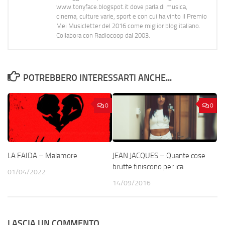
www.tonyface.blogspot.it dove parla di musica,
cinema, culture varie, sport e con cui ha vinto il Premio
Mei Musicletter del 2016 come miglior blog italiano.
Collabora con Radiocoop dal 2003.
POTREBBERO INTERESSARTI ANCHE...
0
0
LA FAIDA – Malamore
JEAN JACQUES – Quante cose
brutte finiscono per ica
01/04/2022
14/09/2016
LASCIA UN COMMENTO