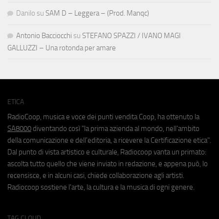
Danilo
su
SAM D – Leggera – (Prod. Manqc)
Antonio Bacciocchi
su
STEFANO SPAZZI / IVANO MAGI
GALLUZZI – Una rotonda per amare
ETICA
RadioCoop, musica e voce dei punti vendita Coop, ha ottenuto la
SA8000
diventando così "la prima azienda al mondo, nell'ambito
della comunicazione e dell'editoria, a ricevere la Certificazione etica".
Dal punto di vista artistico e culturale, Radiocoop vanta un primato:
ascolta tutto quello che viene inviato in redazione, e appena può, lo
recensisce, e in alcuni casi, chiede collaborazione agli artisti.
Radiocoop sostiene l'arte, la cultura e la musica di ogni genere.
TAG CLOUD