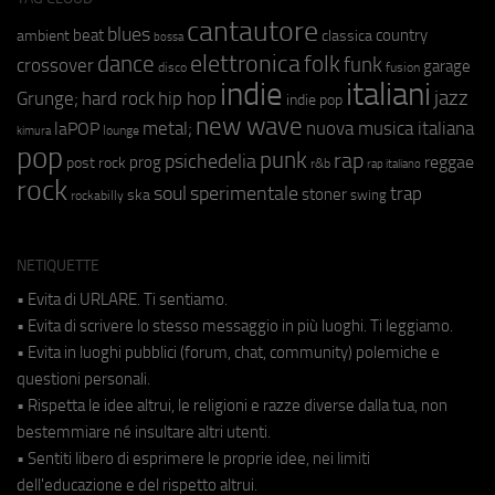
cantautore
blues
beat
country
ambient
classica
bossa
elettronica
dance
folk
funk
crossover
garage
fusion
disco
indie
italiani
jazz
hip hop
Grunge;
hard rock
indie pop
new wave
metal;
nuova musica italiana
laPOP
lounge
kimura
pop
punk
rap
psichedelia
reggae
prog
post rock
r&b
rap italiano
rock
soul
sperimentale
trap
stoner
ska
swing
rockabilly
NETIQUETTE
• Evita di URLARE. Ti sentiamo.
• Evita di scrivere lo stesso messaggio in più luoghi. Ti leggiamo.
• Evita in luoghi pubblici (forum, chat, community) polemiche e
questioni personali.
• Rispetta le idee altrui, le religioni e razze diverse dalla tua, non
bestemmiare né insultare altri utenti.
• Sentiti libero di esprimere le proprie idee, nei limiti
dell'educazione e del rispetto altrui.