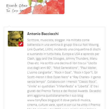
Antonio Bacciocchi
Scrittore, musicista, blogger. Ha militato come
batterista in una ventina di gruppi (tra cui Not Moving,
Link Quartet, Lilith), incidendo una cinquantina di dischi
e suonando in tutta Italia, Europa e USA e aprendo per
Clash, Iggy and the Stooges, Johnny Thunders, Manu
Chao etc. Ha scritto una decina di libri tra cui "Uscito
vivo dagli anni 80", "Mod Generations", "Paul Weller,
L’uomo cangiante", "Rock n Goal", "Rock n Spor"t, Gil
Scott-Heron Il Bob Dylan Nero" e "Ray Charles- Il genio
senza tempo". Collabora con i mensili “Classic Rock”,
"Vinile" e i quotidiani “Il Manifesto” e “Libertà”. E' tra i
giurati del Premio Tenco e del Rockol Awards. Da sedici
anni aggiorna quotidianamente il suo blog
www.tonyface.blogspot.it dove parla di musica,
cinema, culture varie, sport e con cui ha vinto il Premio