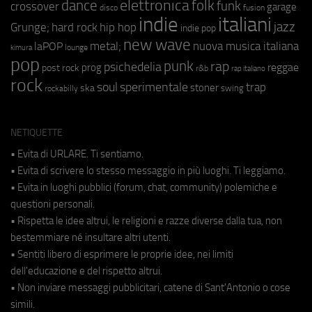
elettronica
dance
folk
funk
crossover
garage
fusion
disco
indie
italiani
jazz
hip hop
Grunge;
hard rock
indie pop
new wave
metal;
nuova musica italiana
laPOP
lounge
kimura
pop
punk
rap
psichedelia
reggae
prog
post rock
r&b
rap italiano
rock
soul
sperimentale
trap
stoner
ska
swing
rockabilly
NETIQUETTE
• Evita di URLARE. Ti sentiamo.
• Evita di scrivere lo stesso messaggio in più luoghi. Ti leggiamo.
• Evita in luoghi pubblici (forum, chat, community) polemiche e
questioni personali.
• Rispetta le idee altrui, le religioni e razze diverse dalla tua, non
bestemmiare né insultare altri utenti.
• Sentiti libero di esprimere le proprie idee, nei limiti
dell'educazione e del rispetto altrui.
• Non inviare messaggi pubblicitari, catene di Sant'Antonio o cose
simili.