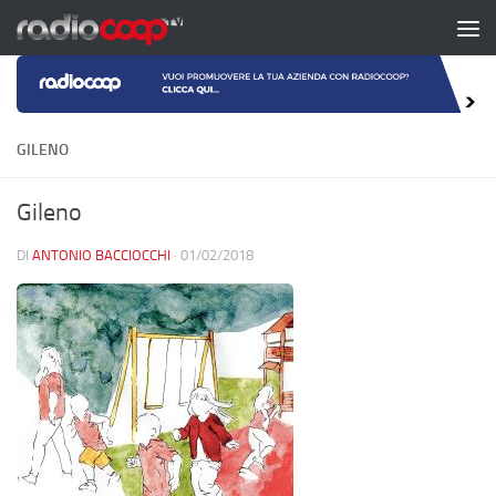
Salta al contenuto
GILENO
Gileno
DI
ANTONIO BACCIOCCHI
·
01/02/2018