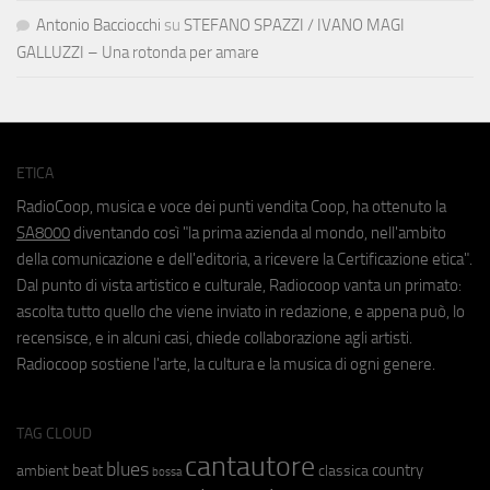
Antonio Bacciocchi
su
STEFANO SPAZZI / IVANO MAGI
GALLUZZI – Una rotonda per amare
ETICA
RadioCoop, musica e voce dei punti vendita Coop, ha ottenuto la
SA8000
diventando così "la prima azienda al mondo, nell'ambito
della comunicazione e dell'editoria, a ricevere la Certificazione etica".
Dal punto di vista artistico e culturale, Radiocoop vanta un primato:
ascolta tutto quello che viene inviato in redazione, e appena può, lo
recensisce, e in alcuni casi, chiede collaborazione agli artisti.
Radiocoop sostiene l'arte, la cultura e la musica di ogni genere.
TAG CLOUD
cantautore
blues
beat
country
ambient
classica
bossa