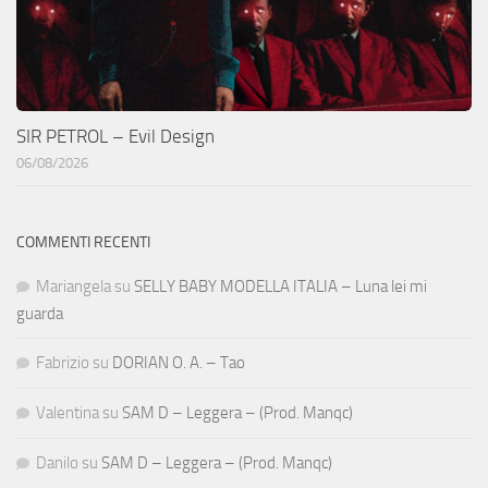
SIR PETROL – Evil Design
06/08/2026
COMMENTI RECENTI
Mariangela
su
SELLY BABY MODELLA ITALIA – Luna lei mi
guarda
Fabrizio
su
DORIAN O. A. – Tao
Valentina
su
SAM D – Leggera – (Prod. Manqc)
Danilo
su
SAM D – Leggera – (Prod. Manqc)