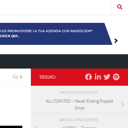
0
SEGUICI:
ARTICOLO SUCCESSIVO
ALL COASTED – Never Ending Puppet
Show
ARTICOLO PRECEDENTE