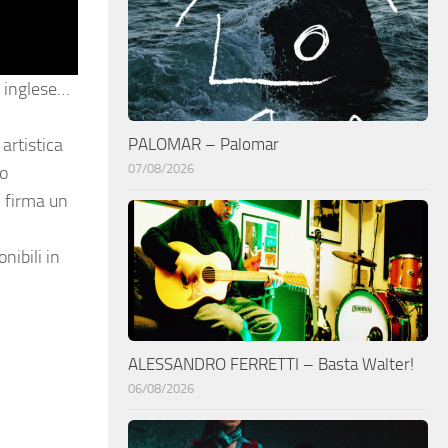
n inglese…
PALOMAR – Palomar
rtistica
07/08/2026
to
7 firma un
nibili in
ALESSANDRO FERRETTI – Basta Walter!
06/08/2026