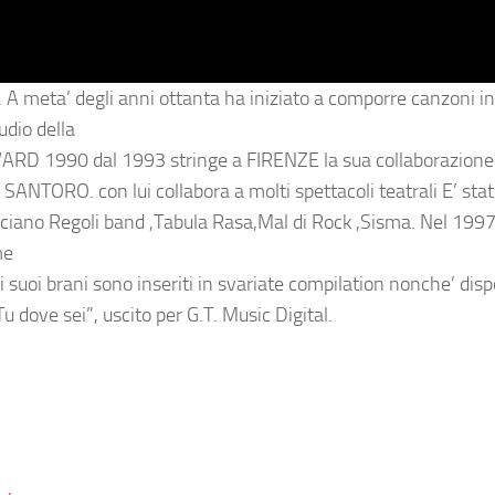
A meta’ degli anni ottanta ha iniziato a comporre canzoni i
udio della
 1990 dal 1993 stringe a FIRENZE la sua collaborazione a
 SANTORO. con lui collabora a molti spettacoli teatrali E’ sta
Luciano Regoli band ,Tabula Rasa,Mal di Rock ,Sisma. Nel 199
ume
 suoi brani sono inseriti in svariate compilation nonche’ dispo
 dove sei”, uscito per G.T. Music Digital.