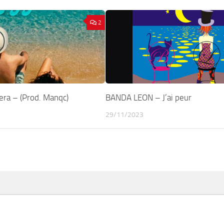
2
ra – (Prod. Manqc)
BANDA LEON – J’ai peur
29/11/2023