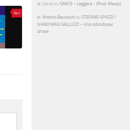
Danilo
su
SAM D – Leggera – (Prod. Manqc)
0
Antonio Bacciocchi
su
STEFANO SPAZZI /
IVANO MAGI GALLUZZI – Una rotonda per
amare