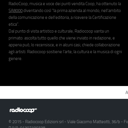
RadioCoop, musica e voce dei punti vendita Coop, ha ottenuto la
SA8000
diventando così "la prima azienda al mondo, nell'ambito
della comunicazione e dell'editoria, a ricevere la Certificazione
etica".
Dal punto di vista artistico e culturale, Radiocoop vanta un
primato: ascolta tutto quello che viene inviato in redazione, e
appena può, lo recensisce, e in alcuni casi, chiede collaborazione
agli artisti. Radiocoop sostiene l'arte, la cultura e la musica di ogni
genere.
A
© 2015 - Radiocoop Edizioni srl - Viale Giacomo Matteotti, 36/b - Fi