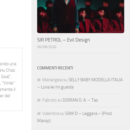
SIR PETROL – Evil Design
06/08/2026
idendo una
COMMENTI RECENTI
Manu Chao
 Goal",
Mariangela
su
SELLY BABY MODELLA ITALIA
 "Vinile"
– Luna lei mi guarda
namente il
er del
Fabrizio
su
DORIAN O. A. – Tao
Valentina
su
SAM D – Leggera – (Prod.
Manqc)