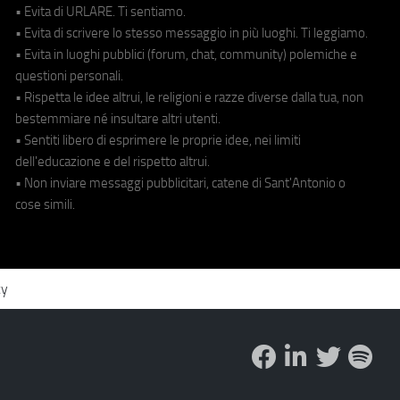
• Evita di URLARE. Ti sentiamo.
• Evita di scrivere lo stesso messaggio in più luoghi. Ti leggiamo.
• Evita in luoghi pubblici (forum, chat, community) polemiche e
questioni personali.
• Rispetta le idee altrui, le religioni e razze diverse dalla tua, non
bestemmiare né insultare altri utenti.
• Sentiti libero di esprimere le proprie idee, nei limiti
dell'educazione e del rispetto altrui.
• Non inviare messaggi pubblicitari, catene di Sant'Antonio o
cose simili.
cy