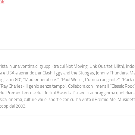
ok
ista in una ventina di gruppi (tra cui Not Moving, Link Quartet, Lilith), inc
uropa e USA e aprendo per Clash, Iggy and the Stooges, Johnny Thunders, 
o dagli anni 80", "Mod Generations", "Paul Weller, L’uomo cangiante", "Rock n
Ray Charles- Il genio senza tempo". Collabora con i mensili “Classic Rock”,
urati del Premio Tenco e del Rockol Awards. Da sedici anni aggiorna quotidia
a, cinema, culture varie, sport e con cui ha vinto il Premio Mei Musiclett
ocoop dal 2003.