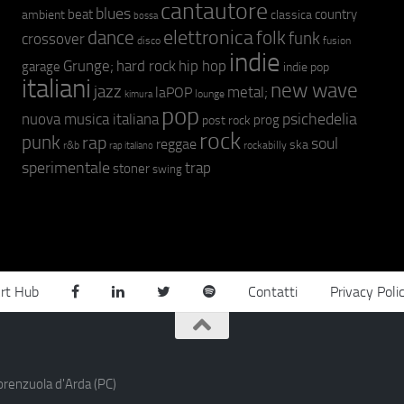
cantautore
blues
beat
country
ambient
classica
bossa
elettronica
dance
folk
funk
crossover
fusion
disco
indie
hip hop
Grunge;
hard rock
garage
indie pop
italiani
new wave
jazz
metal;
laPOP
lounge
kimura
pop
psichedelia
nuova musica italiana
prog
post rock
rock
punk
rap
soul
reggae
ska
r&b
rockabilly
rap italiano
sperimentale
trap
stoner
swing
rt Hub
Contatti
Privacy Poli
orenzuola d'Arda (PC)