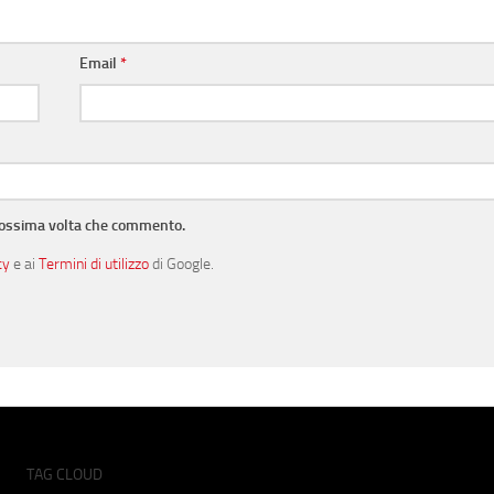
Email
*
prossima volta che commento.
cy
e ai
Termini di utilizzo
di Google.
TAG CLOUD