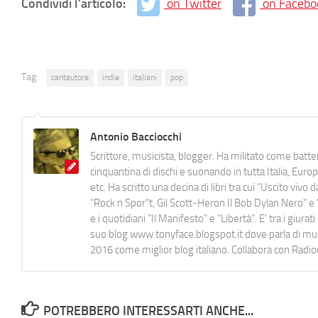
Condividi l'articolo:
on Twitter
on Facebo
Tag:
cantautore
indie
italiani
pop
Antonio Bacciocchi
Scrittore, musicista, blogger. Ha militato come batter
cinquantina di dischi e suonando in tutta Italia, E
etc. Ha scritto una decina di libri tra cui "Uscito viv
"Rock n Spor"t, Gil Scott-Heron Il Bob Dylan Nero" e "
e i quotidiani “Il Manifesto” e “Libertà”. E' tra i gi
suo blog www.tonyface.blogspot.it dove parla di music
2016 come miglior blog italiano. Collabora con Radi
POTREBBERO INTERESSARTI ANCHE...