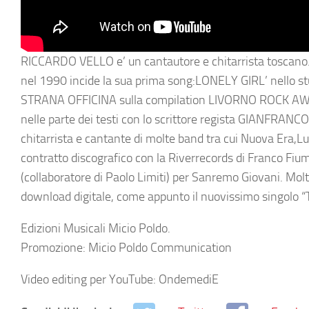
RICCARDO VELLO e’ un cantautore e chitarrista toscano. 
nel 1990 incide la sua prima song:LONELY GIRL’ nello st
STRANA OFFICINA sulla compilation LIVORNO ROCK AWARD
nelle parte dei testi con lo scrittore regista GIANFRANCO
chitarrista e cantante di molte band tra cui Nuova Era,
contratto discografico con la Riverrecords di Franco Fi
(collaboratore di Paolo Limiti) per Sanremo Giovani. Molti
download digitale, come appunto il nuovissimo singolo “Tu
Edizioni Musicali Micio Poldo.
Promozione: Micio Poldo Communication
Video editing per YouTube: OndemediE