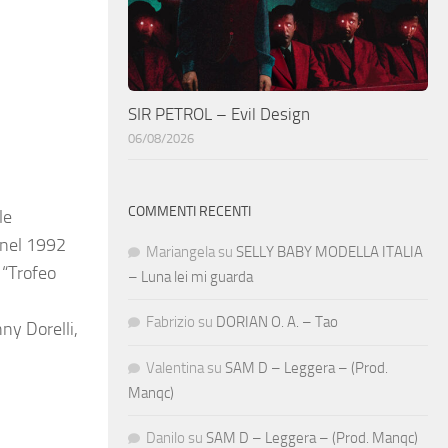
SIR PETROL – Evil Design
06/08/2026
COMMENTI RECENTI
le
à nel 1992
Mariangela
su
SELLY BABY MODELLA ITALIA
 “Trofeo
– Luna lei mi guarda
Fabrizio
su
DORIAN O. A. – Tao
ny Dorelli,
Valentina
su
SAM D – Leggera – (Prod.
Manqc)
Danilo
su
SAM D – Leggera – (Prod. Manqc)