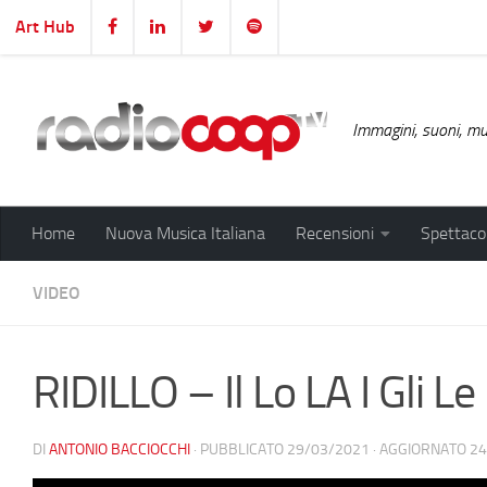
Art Hub
Salta al contenuto
Immagini, suoni, mus
Home
Nuova Musica Italiana
Recensioni
Spettacol
VIDEO
RIDILLO – Il Lo LA I Gli Le
DI
ANTONIO BACCIOCCHI
· PUBBLICATO
29/03/2021
· AGGIORNATO
24