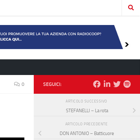
0
SEGUICI:
ARTICOLO SUCCESSIVO
STEFANELLI – La rota
ARTICOLO PRECEDENTE
DON ANTONIO – Batticuore