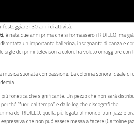
 festeggiare i 30 anni di attività.
ti
, è nata due anni prima che si formassero i RIDILLO, ma già 
 è diventata un’importante ballerina, insegnante di danza e co
le sigle dei primi televisori a colori, ha voluto omaggiare con 
 alla musica suonata con passione. La colonna sonora ideale di 
ndemia.
più fonetica che significante. Un pezzo che non sarà distribui
 perché “fuori dal tempo” e dalle logiche discografiche.
a anima dei RIDILLO, quella più legata al mondo latin-jazz e bra
za espressiva che non può essere messa a tacere (Cartoline ja