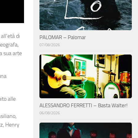
all’età di
PALOMAR – Palomar
reografa,
07/08/2026
la sua arte
una
to alle
ALESSANDRO FERRETTI – Basta Walter!
06/08/2026
siliano,
zz, Henry