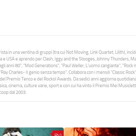
ista in una ventina di gruppi (tra cui Not Moving, Link Quartet, Lilith), inc
uropa e USA e aprendo per Clash, Iggy and the Stooges, Johnny Thunders, 
o dagli anni 80", "Mod Generations", "Paul Weller, L’uomo cangiante", "Rock n
Ray Charles- Il genio senza tempo". Collabora con i mensili “Classic Rock”,
urati del Premio Tenco e del Rockol Awards. Da sedici anni aggiorna quotidia
a, cinema, culture varie, sport e con cui ha vinto il Premio Mei Musiclett
ocoop dal 2003.
0