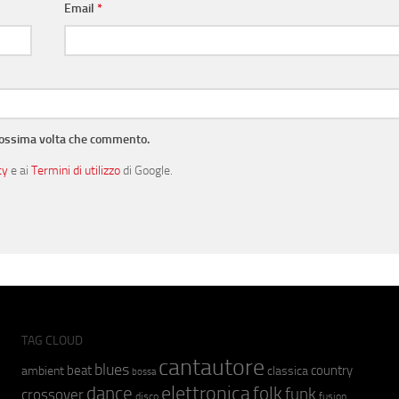
Email
*
prossima volta che commento.
cy
e ai
Termini di utilizzo
di Google.
TAG CLOUD
cantautore
blues
beat
country
ambient
classica
bossa
elettronica
dance
folk
funk
crossover
fusion
disco