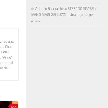
Antonio Bacciocchi
su
STEFANO SPAZZI /
IVANO MAGI GALLUZZI – Una rotonda per
amare
idendo una
Manu Chao
 Goal",
 "Vinile"
namente il
er del
0