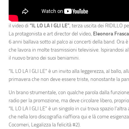
il video di
“IL LO LA I GLI LE”
, terza uscita dei RIDILLO per
La protagonista e art director del video,
Eleonora Frasca
6 anni ballava sotto al palco ai concerti della band. Ora
che lavora in molte trasmissioni televisive. Ispirandosi al
il nuovo brano dei suoi beniamini.
“IL LO LA I GLI LE” è un invito alla leggerezza, al ballo,
primavera che non deve essere triste, nonostante la pa
Un brano strumentale, con qualche parola dalla funzione 
radio per la promozione, ma deve circolare libero, proprio
“IL LO LA I GLI LE” è un singolo in cui trova spazio l’altr
che nella loro discografia riaffiora qui e là come esigen
Cocomeri, Legalizza la felicità #2).