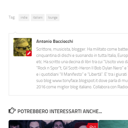
Tag:
indie
italiani
lounge
Antonio Bacciocchi
Scrittore, musicista, blogger. Ha militato come batter
cinquantina di dischi e suonando in tutta Italia, E
etc. Ha scritto una decina di libri tra cui "Uscito viv
"Rock n Spor"t, Gil Scott-Heron Il Bob Dylan Nero" e "
e i quotidiani “Il Manifesto” e “Libertà”. E' tra i gi
suo blog www.tonyface.blogspot.it dove parla di music
2016 come miglior blog italiano. Collabora con Radi
POTREBBERO INTERESSARTI ANCHE...
0