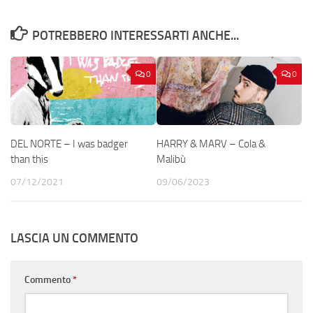
POTREBBERO INTERESSARTI ANCHE...
0
0
DEL NORTE – I was badger
HARRY & MARV – Cola &
than this
Malibù
07/12/2021
09/06/2023
LASCIA UN COMMENTO
Commento
*