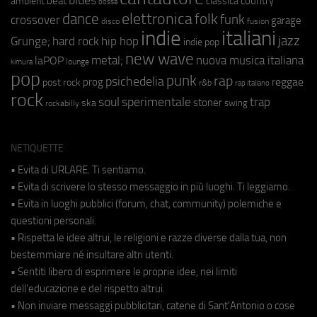
beat
country
ambient
classica
bossa
elettronica
dance
folk
funk
crossover
garage
fusion
disco
indie
italiani
jazz
hip hop
Grunge;
hard rock
indie pop
new wave
metal;
nuova musica italiana
laPOP
lounge
kimura
pop
punk
rap
psichedelia
reggae
prog
post rock
r&b
rap italiano
rock
soul
sperimentale
trap
stoner
ska
swing
rockabilly
NETIQUETTE
• Evita di URLARE. Ti sentiamo.
• Evita di scrivere lo stesso messaggio in più luoghi. Ti leggiamo.
• Evita in luoghi pubblici (forum, chat, community) polemiche e
questioni personali.
• Rispetta le idee altrui, le religioni e razze diverse dalla tua, non
bestemmiare né insultare altri utenti.
• Sentiti libero di esprimere le proprie idee, nei limiti
dell'educazione e del rispetto altrui.
• Non inviare messaggi pubblicitari, catene di Sant'Antonio o cose