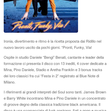
Ironia, divertimento e ritmo è la ricetta proposta dai Ridillo nel
nuovo lavoro uscito da pochi giorni. “Pronti, Funky, Via!
Ospite in studio Daniele “Bengi” Benati, cantante e leader della
formazione ci presenta il disco con 13 inediti, 4 cover dedicate a
Mina, Pino Daniele, Stadio e Aretha Franklin e 3 bonus tracks
dei loro classici fra cui “Festa in 2” registrato al Blue Note di
Milano.
I riferimenti ai grandi interpreti del Soul sono tanti. James Brown
e Barry White incontrano Mina e Pino Daniele in un concentrato
di groove degno della classica tradizione black americana. Il
disco è una scorpacciata di funk nostrano, fiati a gogo e musica