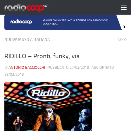
Salta al contenuto
NUOVA MUSICA ITALIANA
0
RIDILLO – Pronti, funky, via
DI
ANTONIO BACCIOCCHI
· PUBBLICATO
27/03/2018
· AGGIORNATO
26/03/2018