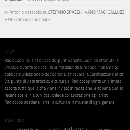
Antonio Vasapollo
su
STEFANO SPAZZI / IVANO MAGI GALLUZZI
– Una rotonda per amare
ETICA
RadioCoop, musica e voce dei punti vendita Coop, ha ottenuto la
SA8000
diventando così "la prima azienda al mondo, nell'ambito
della comunicazione e dell'editoria, a ricevere la Certificazione etica".
Dal punto di vista artistico e culturale, Radiocoop vanta un primato:
ascolta tutto quello che viene inviato in redazione, e appena può, lo
recensisce, e in alcuni casi, chiede collaborazione agli artisti.
Radiocoop sostiene l'arte, la cultura e la musica di ogni genere.
TAG CLOUD
cantautore
blues