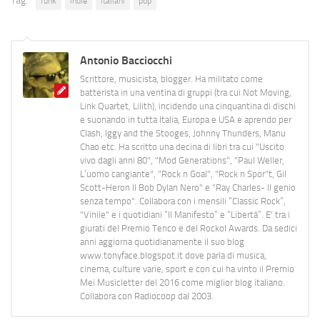
Tag:
funk
indie
italiani
pop
Antonio Bacciocchi
Scrittore, musicista, blogger. Ha militato come
batterista in una ventina di gruppi (tra cui Not Moving,
Link Quartet, Lilith), incidendo una cinquantina di dischi
e suonando in tutta Italia, Europa e USA e aprendo per
Clash, Iggy and the Stooges, Johnny Thunders, Manu
Chao etc. Ha scritto una decina di libri tra cui "Uscito
vivo dagli anni 80", "Mod Generations", "Paul Weller,
L’uomo cangiante", "Rock n Goal", "Rock n Spor"t, Gil
Scott-Heron Il Bob Dylan Nero" e "Ray Charles- Il genio
senza tempo". Collabora con i mensili “Classic Rock”,
"Vinile" e i quotidiani “Il Manifesto” e “Libertà”. E' tra i
giurati del Premio Tenco e del Rockol Awards. Da sedici
anni aggiorna quotidianamente il suo blog
www.tonyface.blogspot.it dove parla di musica,
cinema, culture varie, sport e con cui ha vinto il Premio
Mei Musicletter del 2016 come miglior blog italiano.
Collabora con Radiocoop dal 2003.