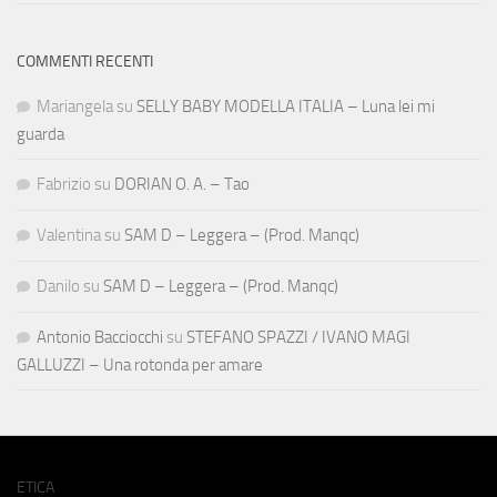
COMMENTI RECENTI
Mariangela
su
SELLY BABY MODELLA ITALIA – Luna lei mi
guarda
Fabrizio
su
DORIAN O. A. – Tao
Valentina
su
SAM D – Leggera – (Prod. Manqc)
Danilo
su
SAM D – Leggera – (Prod. Manqc)
Antonio Bacciocchi
su
STEFANO SPAZZI / IVANO MAGI
GALLUZZI – Una rotonda per amare
ETICA