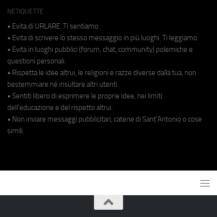
NETIQUETTE
• Evita di URLARE. Ti sentiamo.
• Evita di scrivere lo stesso messaggio in più luoghi. Ti leggiamo.
• Evita in luoghi pubblici (forum, chat, community) polemiche e
questioni personali.
• Rispetta le idee altrui, le religioni e razze diverse dalla tua, non
bestemmiare né insultare altri utenti.
• Sentiti libero di esprimere le proprie idee, nei limiti
dell'educazione e del rispetto altrui.
• Non inviare messaggi pubblicitari, catene di Sant'Antonio o cose
simili.