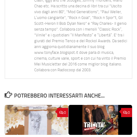
Clash, Iggy and the Stooges, Johnny Thunders, Manu
Chao etc. Ha scritto una decina di libri tra cui "Uscito
vivo dagli anni 80", "Mod Generations", "Paul Weller,
L’uomo cangiante", "Rock n Goal", "Rock n Spor"t, Gil
Scott-Heron Il Bob Dylan Nero" e "Ray Charles- Il genio
senza tempo". Collabora con i mensili “Classic Rock”,
"Vinile" e i quotidiani “Il Manifesto” e “Libertà”. E' tra i
giurati del Premio Tenco e del Rockol Awards. Da sedici
anni aggiorna quotidianamente il suo blog
www.tonyface.blogspot.it dove parla di musica,
cinema, culture varie, sport e con cui ha vinto il Premio
Mei Musicletter del 2016 come miglior blog italiano.
Collabora con Radiocoop dal 2003.
POTREBBERO INTERESSARTI ANCHE...
0
0