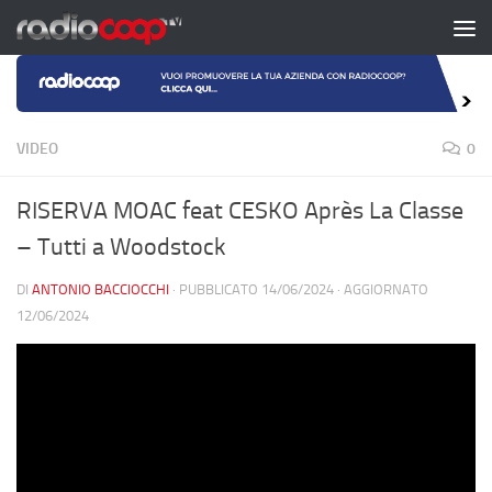
Salta al contenuto
VIDEO
0
RISERVA MOAC feat CESKO Après La Classe
– Tutti a Woodstock
DI
ANTONIO BACCIOCCHI
· PUBBLICATO
14/06/2024
· AGGIORNATO
12/06/2024