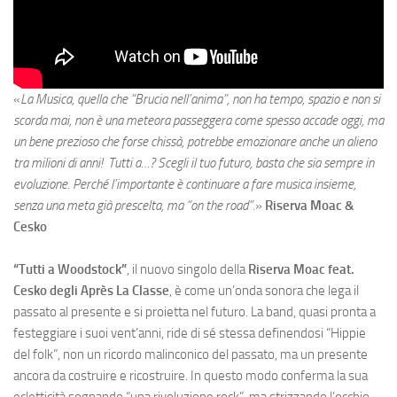
«
La Musica, quella che “Brucia nell’anima”, non ha tempo, spazio e non si
scorda mai, non è una meteora passeggera come spesso accade oggi, ma
un bene prezioso che forse chissà, potrebbe emozionare anche un alieno
tra milioni di anni! Tutti a…? Scegli il tuo futuro, basta che sia sempre in
evoluzione. Perché l’importante è continuare a fare musica insieme,
senza una meta già prescelta, ma “on the road”.
»
Riserva Moac &
Cesko
“Tutti a Woodstock”
, il nuovo singolo della
Riserva Moac feat.
Cesko degli Après La Classe
, è come un’onda sonora che lega il
passato al presente e si proietta nel futuro. La band, quasi pronta a
festeggiare i suoi vent’anni, ride di sé stessa definendosi “Hippie
del folk”, non un ricordo malinconico del passato, ma un presente
ancora da costruire e ricostruire. In questo modo conferma la sua
ecletticità sognando “una rivoluzione rock”, ma strizzando l’occhio