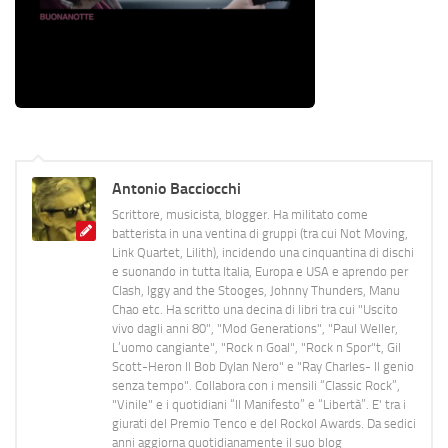
Antonio Bacciocchi
Scrittore, musicista, blogger. Ha militato come
batterista in una ventina di gruppi (tra cui Not Moving,
Link Quartet, Lilith), incidendo una cinquantina di dischi
e suonando in tutta Italia, Europa e USA e aprendo per
Clash, Iggy and the Stooges, Johnny Thunders, Manu
Chao etc. Ha scritto una decina di libri tra cui "Uscito
vivo dagli anni 80", "Mod Generations", "Paul Weller,
L’uomo cangiante", "Rock n Goal", "Rock n Spor"t, Gil
Scott-Heron Il Bob Dylan Nero" e "Ray Charles- Il genio
senza tempo". Collabora con i mensili “Classic Rock”,
"Vinile" e i quotidiani “Il Manifesto” e “Libertà”. E' tra i
giurati del Premio Tenco e del Rockol Awards. Da sedici
anni aggiorna quotidianamente il suo blog