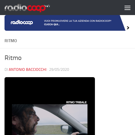
Salta al contenuto
RITMO
Ritmo
DI
ANTONIO BACCIOCCHI
·
29/05/2020