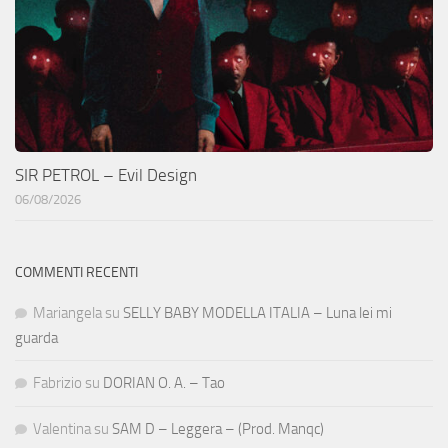
SIR PETROL – Evil Design
06/08/2026
COMMENTI RECENTI
Mariangela
su
SELLY BABY MODELLA ITALIA – Luna lei mi
guarda
Fabrizio
su
DORIAN O. A. – Tao
Valentina
su
SAM D – Leggera – (Prod. Manqc)