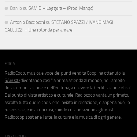
Danilo
su
SAM D – Leggera – (Prod. Manqc)
Antonio Bacciocchi
su
STEFANO SPAZZI / IVANO MAGI
GALLUZZI – Una rotonda per amare
ETICA
RadioCoop, musica e voce dei punti vendita Coop, ha ottenuto la
SA8000
diventando così "la prima azienda al mondo, nell'ambito
della comunicazione e dell'editoria, a ricevere la Certificazione etica".
Dal punto di vista artistico e culturale, Radiocoop vanta un primato:
ascolta tutto quello che viene inviato in redazione, e appena può, lo
recensisce, e in alcuni casi, chiede collaborazione agli artisti.
Radiocoop sostiene l'arte, la cultura e la musica di ogni genere.
TAG CLOUD