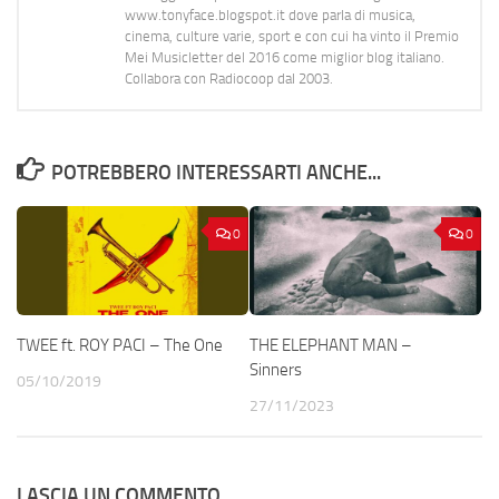
www.tonyface.blogspot.it dove parla di musica,
cinema, culture varie, sport e con cui ha vinto il Premio
Mei Musicletter del 2016 come miglior blog italiano.
Collabora con Radiocoop dal 2003.
POTREBBERO INTERESSARTI ANCHE...
0
0
TWEE ft. ROY PACI – The One
THE ELEPHANT MAN –
Sinners
05/10/2019
27/11/2023
LASCIA UN COMMENTO