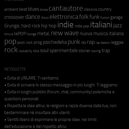
cantautore
blues
beat
country
ambient
classica
bossa
elettronica
dance
folk
funk
crossover
garage
fusion
disco
indie
italiani
jazz
hip hop
Grunge;
hard rock
indie pop
new wave
metal;
nuova musica italiana
laPOP
lounge
kimura
pop
punk
rap
psichedelia
reggae
prog
post rock
r&b
rap italiano
rock
soul
sperimentale
trap
stoner
ska
swing
rockabilly
NETIQUETTE
• Evita di URLARE. Ti sentiamo.
• Evita di scrivere lo stesso messaggio in più luoghi. Ti leggiamo.
• Evita in luoghi pubblici (forum, chat, community) polemiche e
questioni personali.
• Rispetta le idee altrui, le religioni e razze diverse dalla tua, non
bestemmiare né insultare altri utenti.
• Sentiti libero di esprimere le proprie idee, nei limiti
dell'educazione e del rispetto altrui.