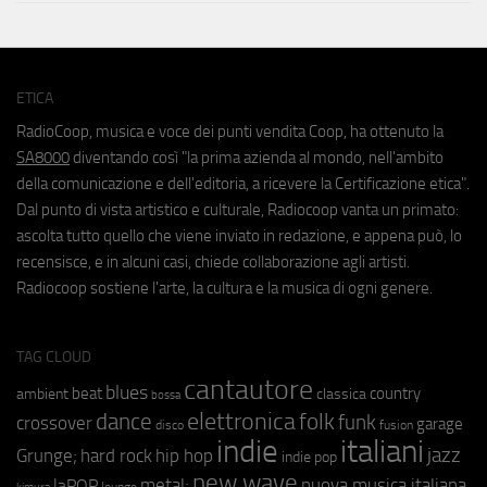
ETICA
RadioCoop, musica e voce dei punti vendita Coop, ha ottenuto la
SA8000
diventando così "la prima azienda al mondo, nell'ambito
della comunicazione e dell'editoria, a ricevere la Certificazione etica".
Dal punto di vista artistico e culturale, Radiocoop vanta un primato:
ascolta tutto quello che viene inviato in redazione, e appena può, lo
recensisce, e in alcuni casi, chiede collaborazione agli artisti.
Radiocoop sostiene l'arte, la cultura e la musica di ogni genere.
TAG CLOUD
cantautore
blues
beat
country
ambient
classica
bossa
elettronica
dance
folk
funk
crossover
garage
fusion
disco
indie
italiani
jazz
hip hop
Grunge;
hard rock
indie pop
new wave
metal;
nuova musica italiana
laPOP
lounge