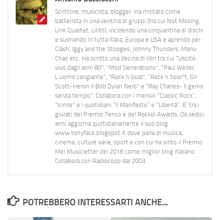
Scrittore, musicista, blogger. Ha militato come
batterista in una ventina di gruppi (tra cui Not Moving,
Link Quartet, Lilith), incidendo una cinquantina di dischi
e suonando in tutta Italia, Europa e USA e aprendo per
Clash, Iggy and the Stooges, Johnny Thunders, Manu
Chao etc. Ha scritto una decina di libri tra cui "Uscito
vivo dagli anni 80", "Mod Generations", "Paul Weller,
L’uomo cangiante", "Rock n Goal", "Rock n Spor"t, Gil
Scott-Heron Il Bob Dylan Nero" e "Ray Charles- Il genio
senza tempo". Collabora con i mensili “Classic Rock”,
"Vinile" e i quotidiani “Il Manifesto” e “Libertà”. E' tra i
giurati del Premio Tenco e del Rockol Awards. Da sedici
anni aggiorna quotidianamente il suo blog
www.tonyface.blogspot.it dove parla di musica,
cinema, culture varie, sport e con cui ha vinto il Premio
Mei Musicletter del 2016 come miglior blog italiano.
Collabora con Radiocoop dal 2003.
POTREBBERO INTERESSARTI ANCHE...