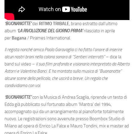
‘BUONANOTTE’
dei
RITMO TRIBALE
, brano estratto dall’ultimo
album
‘
LA RIVOLUZIONE DEL GIORNO PRIMA’
rilasciato in aprile
per
Bagana
/ Pirames International.
Il regista nonché amico Paolo Garavaglia ci ha fatto l’onore di inserire
alcun nostri brani nella colona sonora di “Sentieri interrotti”
– dice la
band sul video –
il suo film profondo e visionario interpretato da Alberto
Astorri e Valentina Banci. E ha montato sulla musica di “Buonanotte”
alcune scene della pellicola, che uscirà a breve. Un regalo che
condividiamo con voi.
‘BUONANOTTE’
con la Musica di Andrea Scaglia, riprende un testo di
Edda già pubblicato sul fortunato album ‘Mantra’ del 1994,
accompagnato qui da un arrangiamento al pianoforte totalmente
nuovo. Le registrazioni sono avvenute presso Boombox Studio di
Milano ad opera di Enrico La Falce e Mauro Tondini, mix e master ad
opera di Enrico La Falce.