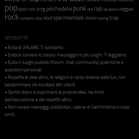
kimura
pop
punk
rap
psichedelia
reggae
prog
post rock
r&b
rap italiano
rock
soul
sperimentale
trap
stoner
ska
swing
rockabilly
NETIQUETTE
• Evita di URLARE. Ti sentiamo.
• Evita di scrivere lo stesso messaggio in più luoghi. Ti leggiamo.
• Evita in luoghi pubblici (forum, chat, community) polemiche e
questioni personali.
• Rispetta le idee altrui, le religioni e razze diverse dalla tua, non
bestemmiare né insultare altri utenti.
• Sentiti libero di esprimere le proprie idee, nei limiti
dell'educazione e del rispetto altrui.
• Non inviare messaggi pubblicitari, catene di Sant'Antonio o cose
simili.