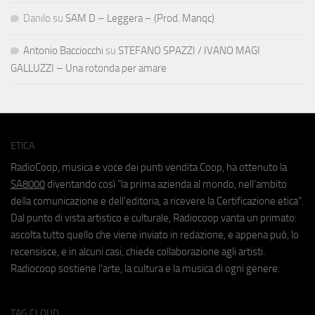
Danilo
su
SAM D – Leggera – (Prod. Manqc)
Antonio Bacciocchi
su
STEFANO SPAZZI / IVANO MAGI
GALLUZZI – Una rotonda per amare
ETICA
RadioCoop, musica e voce dei punti vendita Coop, ha ottenuto la
SA8000
diventando così "la prima azienda al mondo, nell'ambito
della comunicazione e dell'editoria, a ricevere la Certificazione etica".
Dal punto di vista artistico e culturale, Radiocoop vanta un primato:
ascolta tutto quello che viene inviato in redazione, e appena può, lo
recensisce, e in alcuni casi, chiede collaborazione agli artisti.
Radiocoop sostiene l'arte, la cultura e la musica di ogni genere.
TAG CLOUD