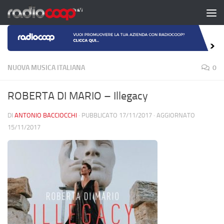
Salta al contenuto
NUOVA MUSICA ITALIANA
0
ROBERTA DI MARIO – Illegacy
DI
ANTONIO BACCIOCCHI
· PUBBLICATO
17/11/2017
· AGGIORNATO
15/11/2017