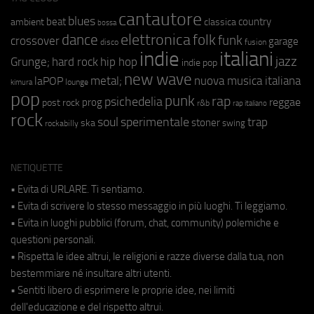
cantautore
blues
beat
country
ambient
classica
bossa
elettronica
dance
folk
funk
crossover
garage
fusion
disco
indie
italiani
jazz
hip hop
Grunge;
hard rock
indie pop
new wave
metal;
nuova musica italiana
laPOP
lounge
kimura
pop
punk
rap
psichedelia
reggae
prog
post rock
r&b
rap italiano
rock
soul
sperimentale
trap
stoner
ska
swing
rockabilly
NETIQUETTE
• Evita di URLARE. Ti sentiamo.
• Evita di scrivere lo stesso messaggio in più luoghi. Ti leggiamo.
• Evita in luoghi pubblici (forum, chat, community) polemiche e
questioni personali.
• Rispetta le idee altrui, le religioni e razze diverse dalla tua, non
bestemmiare né insultare altri utenti.
• Sentiti libero di esprimere le proprie idee, nei limiti
dell'educazione e del rispetto altrui.