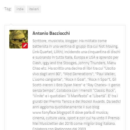
Tag:
indie
italiani
Antonio Bacciocchi
Scrittore, musicista, blogger. Ha militato come
batterista in una ventina di gruppi (tra cui Not Moving,
Link Quartet, Lilith), incidendo una cinquantina di dischi
e suonando in tutta Italia, Europa e USA e aprendo per
Clash, Iggy and the Stooges, Johnny Thunders, Manu
Chao etc. Ha scritto una decina di libri tra cui "Uscito
vivo dagli anni 80", "Mod Generations", "Paul Weller,
L’uomo cangiante", "Rock n Goal", "Rock n Spor"t, Gil
Scott-Heron Il Bob Dylan Nero" e "Ray Charles- Il genio
senza tempo". Collabora con i mensili “Classic Rock”,
"Vinile" e i quotidiani “Il Manifesto” e “Libertà”. E' tra i
giurati del Premio Tenco e del Rockol Awards. Da sedici
anni aggiorna quotidianamente il suo blog
www.tonyface.blogspot.it dove parla di musica,
cinema, culture varie, sport e con cui ha vinto il Premio
Mei Musicletter del 2016 come miglior blog italiano.
Collabora con Radiocoop dal 2003.