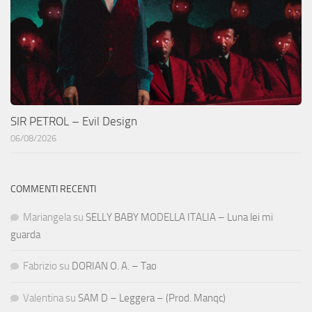
SIR PETROL – Evil Design
06/08/2026
COMMENTI RECENTI
Mariangela
su
SELLY BABY MODELLA ITALIA – Luna lei mi
guarda
Fabrizio
su
DORIAN O. A. – Tao
Valentina
su
SAM D – Leggera – (Prod. Manqc)