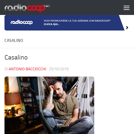
Salta al contenuto
CASALINO
Casalino
DI
ANTONIO BACCIOCCHI
·
25/10/2019