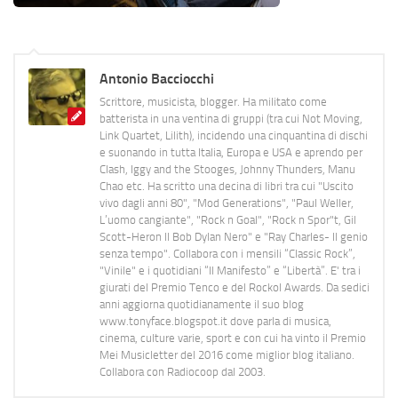
Antonio Bacciocchi
Scrittore, musicista, blogger. Ha militato come
batterista in una ventina di gruppi (tra cui Not Moving,
Link Quartet, Lilith), incidendo una cinquantina di dischi
e suonando in tutta Italia, Europa e USA e aprendo per
Clash, Iggy and the Stooges, Johnny Thunders, Manu
Chao etc. Ha scritto una decina di libri tra cui "Uscito
vivo dagli anni 80", "Mod Generations", "Paul Weller,
L’uomo cangiante", "Rock n Goal", "Rock n Spor"t, Gil
Scott-Heron Il Bob Dylan Nero" e "Ray Charles- Il genio
senza tempo". Collabora con i mensili “Classic Rock”,
"Vinile" e i quotidiani “Il Manifesto” e “Libertà”. E' tra i
giurati del Premio Tenco e del Rockol Awards. Da sedici
anni aggiorna quotidianamente il suo blog
www.tonyface.blogspot.it dove parla di musica,
cinema, culture varie, sport e con cui ha vinto il Premio
Mei Musicletter del 2016 come miglior blog italiano.
Collabora con Radiocoop dal 2003.