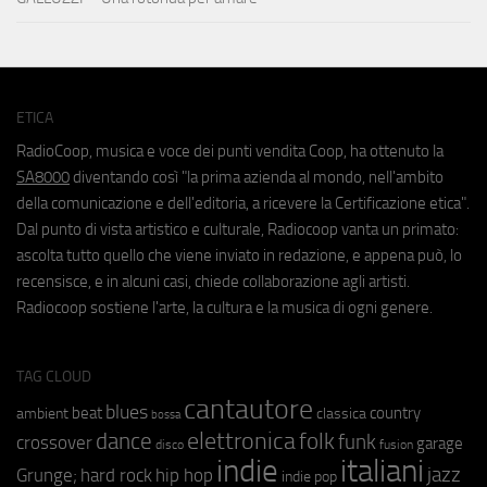
ETICA
RadioCoop, musica e voce dei punti vendita Coop, ha ottenuto la
SA8000
diventando così "la prima azienda al mondo, nell'ambito
della comunicazione e dell'editoria, a ricevere la Certificazione etica".
Dal punto di vista artistico e culturale, Radiocoop vanta un primato:
ascolta tutto quello che viene inviato in redazione, e appena può, lo
recensisce, e in alcuni casi, chiede collaborazione agli artisti.
Radiocoop sostiene l'arte, la cultura e la musica di ogni genere.
TAG CLOUD
cantautore
blues
beat
country
ambient
classica
bossa
elettronica
dance
folk
funk
crossover
garage
fusion
disco
indie
italiani
jazz
hip hop
Grunge;
hard rock
indie pop