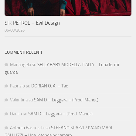
SIR PETROL – Evil Design
06/08/2026
COMMENTI RECENTI
Mariangela
su
SELLY BABY MODELLA ITALIA – Luna lei mi
guarda
Fabrizio
su
DORIAN O. A. – Tao
Valentina
su
SAM D – Leggera – (Prod. Manqc)
Danilo
su
SAM D – Leggera – (Prod. Manqc)
Antonio Bacciocchi
su
STEFANO SPAZZI / IVANO MAGI
GALLUZZI – Una rotonda per amare