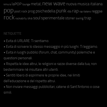
new wave
metal;
nuova musica italiana
laPOP
lounge
kimura
pop
punk
rap
psichedelia
reggae
prog
post rock
r&b
rap italiano
rock
soul
sperimentale
trap
stoner
ska
swing
rockabilly
NETIQUETTE
• Evita di URLARE. Ti sentiamo.
• Evita di scrivere lo stesso messaggio in più luoghi. Ti leggiamo.
• Evita in luoghi pubblici (forum, chat, community) polemiche e
questioni personali.
• Rispetta le idee altrui, le religioni e razze diverse dalla tua, non
bestemmiare né insultare altri utenti.
• Sentiti libero di esprimere le proprie idee, nei limiti
dell'educazione e del rispetto altrui.
• Non inviare messaggi pubblicitari, catene di Sant'Antonio o cose
simili.