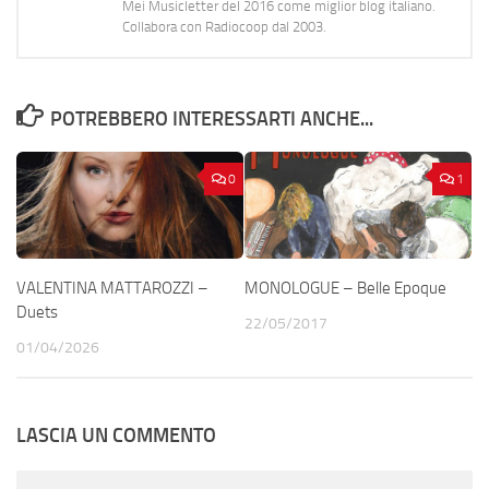
Mei Musicletter del 2016 come miglior blog italiano.
Collabora con Radiocoop dal 2003.
POTREBBERO INTERESSARTI ANCHE...
0
1
VALENTINA MATTAROZZI –
MONOLOGUE – Belle Epoque
Duets
22/05/2017
01/04/2026
LASCIA UN COMMENTO