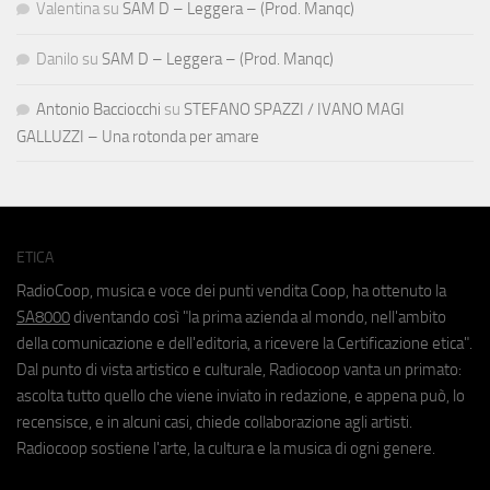
Valentina
su
SAM D – Leggera – (Prod. Manqc)
Danilo
su
SAM D – Leggera – (Prod. Manqc)
Antonio Bacciocchi
su
STEFANO SPAZZI / IVANO MAGI
GALLUZZI – Una rotonda per amare
ETICA
RadioCoop, musica e voce dei punti vendita Coop, ha ottenuto la
SA8000
diventando così "la prima azienda al mondo, nell'ambito
della comunicazione e dell'editoria, a ricevere la Certificazione etica".
Dal punto di vista artistico e culturale, Radiocoop vanta un primato:
ascolta tutto quello che viene inviato in redazione, e appena può, lo
recensisce, e in alcuni casi, chiede collaborazione agli artisti.
Radiocoop sostiene l'arte, la cultura e la musica di ogni genere.