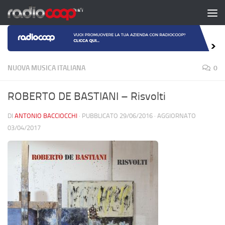
Salta al contenuto
NUOVA MUSICA ITALIANA
0
ROBERTO DE BASTIANI – Risvolti
DI
ANTONIO BACCIOCCHI
· PUBBLICATO
29/06/2016
· AGGIORNATO
03/04/2017