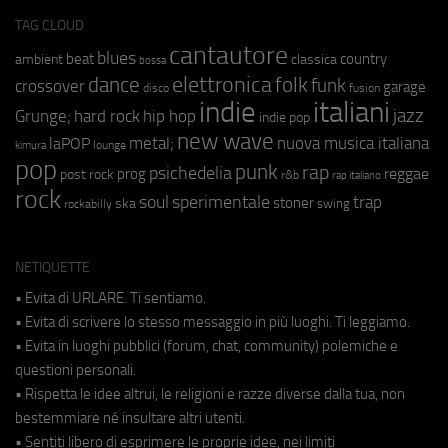
TAG CLOUD
cantautore
blues
beat
country
ambient
classica
bossa
elettronica
dance
folk
funk
crossover
garage
fusion
disco
indie
italiani
jazz
hip hop
Grunge;
hard rock
indie pop
new wave
metal;
nuova musica italiana
laPOP
lounge
kimura
pop
punk
rap
psichedelia
reggae
prog
post rock
r&b
rap italiano
rock
soul
sperimentale
trap
stoner
ska
swing
rockabilly
NETIQUETTE
• Evita di URLARE. Ti sentiamo.
• Evita di scrivere lo stesso messaggio in più luoghi. Ti leggiamo.
• Evita in luoghi pubblici (forum, chat, community) polemiche e
questioni personali.
• Rispetta le idee altrui, le religioni e razze diverse dalla tua, non
bestemmiare né insultare altri utenti.
• Sentiti libero di esprimere le proprie idee, nei limiti