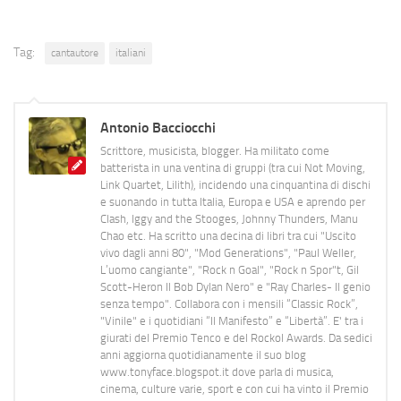
Tag:
cantautore
italiani
Antonio Bacciocchi
Scrittore, musicista, blogger. Ha militato come
batterista in una ventina di gruppi (tra cui Not Moving,
Link Quartet, Lilith), incidendo una cinquantina di dischi
e suonando in tutta Italia, Europa e USA e aprendo per
Clash, Iggy and the Stooges, Johnny Thunders, Manu
Chao etc. Ha scritto una decina di libri tra cui "Uscito
vivo dagli anni 80", "Mod Generations", "Paul Weller,
L’uomo cangiante", "Rock n Goal", "Rock n Spor"t, Gil
Scott-Heron Il Bob Dylan Nero" e "Ray Charles- Il genio
senza tempo". Collabora con i mensili “Classic Rock”,
"Vinile" e i quotidiani “Il Manifesto” e “Libertà”. E' tra i
giurati del Premio Tenco e del Rockol Awards. Da sedici
anni aggiorna quotidianamente il suo blog
www.tonyface.blogspot.it dove parla di musica,
cinema, culture varie, sport e con cui ha vinto il Premio