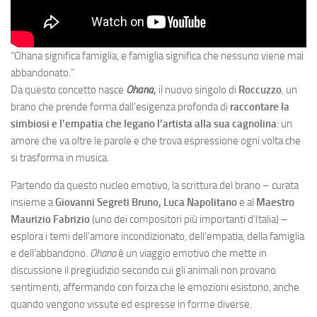
“Ohana significa famiglia, e famiglia significa che nessuno viene mai
abbandonato.”
Da questo concetto nasce
Ohana
,
il nuovo singolo di
Roccuzzo
, un
brano che prende forma dall’esigenza profonda di
raccontare la
simbiosi e l’empatia che legano l’artista alla sua cagnolina
: un
amore che va oltre le parole e che trova espressione ogni volta che
si trasforma in musica.
Partendo da questo nucleo emotivo, la scrittura del brano – curata
insieme a
Giovanni Segreti Bruno, Luca Napolitano
e al
Maestro
Maurizio Fabrizio
(uno dei compositori più importanti d’Italia) –
esplora i temi dell’amore incondizionato, dell’empatia, della famiglia
e dell’abbandono.
Ohana
è un viaggio emotivo che mette in
discussione il pregiudizio secondo cui gli animali non provano
sentimenti, affermando con forza che le emozioni esistono, anche
quando vengono vissute ed espresse in forme diverse.