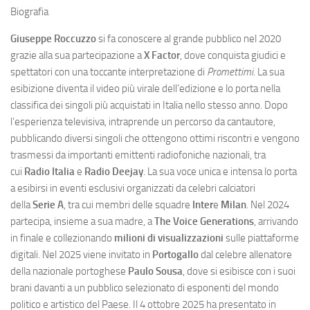
Biografia
Giuseppe Roccuzzo
si fa conoscere al grande pubblico nel 2020
grazie alla sua partecipazione a
X Factor
, dove conquista giudici e
spettatori con una toccante interpretazione di
Promettimi
. La sua
esibizione diventa il video più virale dell’edizione e lo porta nella
classifica dei singoli più acquistati in Italia nello stesso anno. Dopo
l’esperienza televisiva, intraprende un percorso da cantautore,
pubblicando diversi singoli che ottengono ottimi riscontri e vengono
trasmessi da importanti emittenti radiofoniche nazionali, tra
cui
Radio Italia
e
Radio Deejay
. La sua voce unica e intensa lo porta
a esibirsi in eventi esclusivi organizzati da celebri calciatori
della
Serie A
, tra cui membri delle squadre
Inter
e
Milan
. Nel 2024
partecipa, insieme a sua madre, a
The Voice Generations
, arrivando
in finale e collezionando
milioni di visualizzazioni
sulle piattaforme
digitali. Nel 2025 viene invitato in
Portogallo
dal celebre allenatore
della nazionale portoghese
Paulo Sousa
, dove si esibisce con i suoi
brani davanti a un pubblico selezionato di esponenti del mondo
politico e artistico del Paese. Il 4 ottobre 2025 ha presentato in