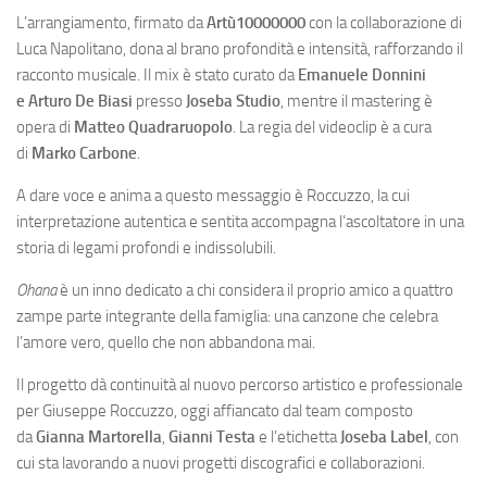
L’arrangiamento, firmato da
Artù10000000
con la collaborazione di
Luca Napolitano, dona al brano profondità e intensità, rafforzando il
racconto musicale. Il mix è stato curato da
Emanuele Donnini
e
Arturo De Biasi
presso
Joseba Studio
, mentre il mastering è
opera di
Matteo Quadraruopolo
. La regia del videoclip è a cura
di
Marko Carbone
.
A dare voce e anima a questo messaggio è Roccuzzo, la cui
interpretazione autentica e sentita accompagna l’ascoltatore in una
storia di legami profondi e indissolubili.
Ohana
è un inno dedicato a chi considera il proprio amico a quattro
zampe parte integrante della famiglia: una canzone che celebra
l’amore vero, quello che non abbandona mai.
Il progetto dà continuità al nuovo percorso artistico e professionale
per Giuseppe Roccuzzo, oggi affiancato dal team composto
da
Gianna Martorella
,
Gianni Testa
e l’etichetta
Joseba Label
, con
cui sta lavorando a nuovi progetti discografici e collaborazioni.