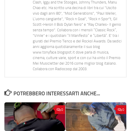
Clash, Iggy and the Stooges, Johnny Thunders, Manu
Chao etc. Ha scritto una decina di libri tra cui "Uscito
vivo dagli anni 80", "Mod Generations", "Paul Weller,
L’uomo cangiante", "Rock n Goal", "Rock n Spor"t, Gil
Scott-Heron Il Bob Dylan Nero" e "Ray Charles- Il genio
senza tempo". Collabora con i mensili “Classic Rock”,
"Vinile" e i quotidiani “Il Manifesto” e “Libertà”. E' tra i
giurati del Premio Tenco e del Rockol Awards. Da sedici
anni aggiorna quotidianamente il suo blog
www.tonyface.blogspot.it dove parla di musica,
cinema, culture varie, sport e con cui ha vinto il Premio
Mei Musicletter del 2016 come miglior blog italiano.
Collabora con Radiocoop dal 2003.
POTREBBERO INTERESSARTI ANCHE...
0
0