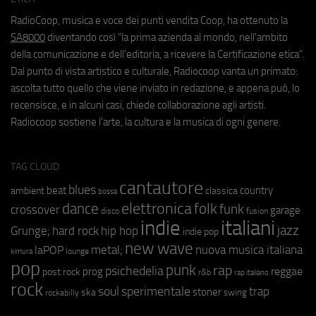
RadioCoop, musica e voce dei punti vendita Coop, ha ottenuto la
SA8000
diventando così "la prima azienda al mondo, nell'ambito
della comunicazione e dell'editoria, a ricevere la Certificazione etica".
Dal punto di vista artistico e culturale, Radiocoop vanta un primato:
ascolta tutto quello che viene inviato in redazione, e appena può, lo
recensisce, e in alcuni casi, chiede collaborazione agli artisti.
Radiocoop sostiene l'arte, la cultura e la musica di ogni genere.
TAG CLOUD
cantautore
blues
beat
country
ambient
classica
bossa
elettronica
dance
folk
funk
crossover
garage
fusion
disco
indie
italiani
jazz
hip hop
Grunge;
hard rock
indie pop
new wave
metal;
nuova musica italiana
laPOP
lounge
kimura
pop
punk
rap
psichedelia
reggae
prog
post rock
r&b
rap italiano
rock
soul
sperimentale
trap
stoner
ska
swing
rockabilly