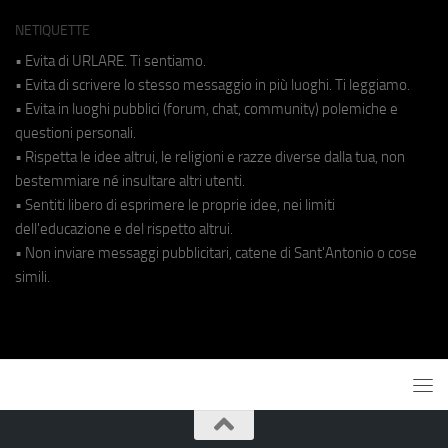
NETIQUETTE
• Evita di URLARE. Ti sentiamo.
• Evita di scrivere lo stesso messaggio in più luoghi. Ti leggiamo.
• Evita in luoghi pubblici (forum, chat, community) polemiche e
questioni personali.
• Rispetta le idee altrui, le religioni e razze diverse dalla tua, non
bestemmiare né insultare altri utenti.
• Sentiti libero di esprimere le proprie idee, nei limiti
dell'educazione e del rispetto altrui.
• Non inviare messaggi pubblicitari, catene di Sant'Antonio o cose
simili.