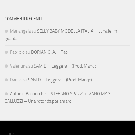
COMMENTI RECENTI
Mariangela
su
SELLY BABY MODELLA ITALIA – Luna lei mi
guarda
Fabrizio
su
DORIAN O. A. – Tao
Valentina
su
SAM D – Leggera – (Prod. Manqc)
Danilo
su
SAM D – Leggera – (Prod. Manqc)
Antonio Bacciocchi
su
STEFANO SPAZZI / IVANO MAGI
GALLUZZI – Una rotonda per amare
ETICA