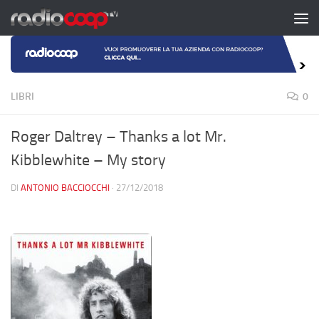
Salta al contenuto
LIBRI
0
Roger Daltrey – Thanks a lot Mr.
Kibblewhite – My story
DI
ANTONIO BACCIOCCHI
·
27/12/2018