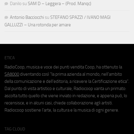
Danilo
su
SAM D – Leggera – (Prod. Manqc)
Antonio Bacciocchi
su
STEFANO SPAZZI / IVANO MAGI
GALLUZZI – Una rotonda per amare
ETICA
RadioCoop, musica e voce dei punti vendita Coop, ha ottenuto la
SA8000
diventando così "la prima azienda al mondo, nell'ambito
della comunicazione e dell'editoria, a ricevere la Certificazione etica".
Dal punto di vista artistico e culturale, Radiocoop vanta un primato:
ascolta tutto quello che viene inviato in redazione, e appena può, lo
recensisce, e in alcuni casi, chiede collaborazione agli artisti.
Radiocoop sostiene l'arte, la cultura e la musica di ogni genere.
TAG CLOUD