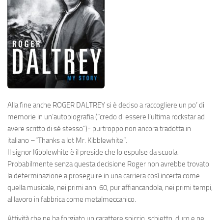
Alla fine anche
ROGER DALTREY
si è deciso a raccogliere un po’ di
memorie in un’autobiografia (
“credo di essere l’ultima rockstar ad
avere scritto di sé stesso”
)- purtroppo non ancora tradotta in
italiano –
“Thanks a lot Mr. Kibblewhite”
.
Il signor Kibblewhite è il preside che lo espulse da scuola.
Probabilmente senza questa decisione Roger non avrebbe trovato
la determinazione a proseguire in una carriera così incerta come
quella musicale, nei primi anni 60, pur affiancandola, nei primi tempi,
al lavoro in fabbrica come metalmeccanico.
Attività che ne ha forgiato un carattere spiccio, schietto, duro e ne