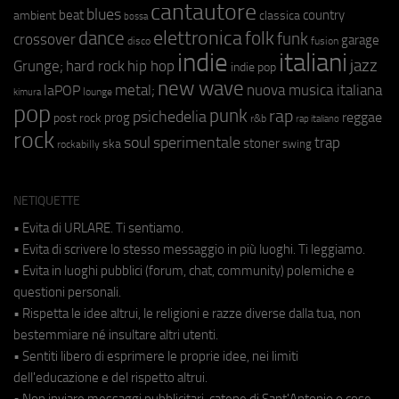
cantautore
blues
beat
country
ambient
classica
bossa
elettronica
dance
folk
funk
crossover
garage
fusion
disco
indie
italiani
jazz
hip hop
Grunge;
hard rock
indie pop
new wave
metal;
nuova musica italiana
laPOP
lounge
kimura
pop
punk
rap
psichedelia
reggae
prog
post rock
r&b
rap italiano
rock
soul
sperimentale
trap
stoner
ska
swing
rockabilly
NETIQUETTE
• Evita di URLARE. Ti sentiamo.
• Evita di scrivere lo stesso messaggio in più luoghi. Ti leggiamo.
• Evita in luoghi pubblici (forum, chat, community) polemiche e
questioni personali.
• Rispetta le idee altrui, le religioni e razze diverse dalla tua, non
bestemmiare né insultare altri utenti.
• Sentiti libero di esprimere le proprie idee, nei limiti
dell'educazione e del rispetto altrui.
• Non inviare messaggi pubblicitari, catene di Sant'Antonio o cose