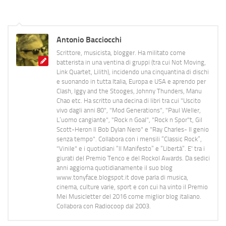
Antonio Bacciocchi
Scrittore, musicista, blogger. Ha militato come
batterista in una ventina di gruppi (tra cui Not Moving,
Link Quartet, Lilith), incidendo una cinquantina di dischi
e suonando in tutta Italia, Europa e USA e aprendo per
Clash, Iggy and the Stooges, Johnny Thunders, Manu
Chao etc. Ha scritto una decina di libri tra cui "Uscito
vivo dagli anni 80", "Mod Generations", "Paul Weller,
L’uomo cangiante", "Rock n Goal", "Rock n Spor"t, Gil
Scott-Heron Il Bob Dylan Nero" e "Ray Charles- Il genio
senza tempo". Collabora con i mensili “Classic Rock”,
"Vinile" e i quotidiani “Il Manifesto” e “Libertà”. E' tra i
giurati del Premio Tenco e del Rockol Awards. Da sedici
anni aggiorna quotidianamente il suo blog
www.tonyface.blogspot.it dove parla di musica,
cinema, culture varie, sport e con cui ha vinto il Premio
Mei Musicletter del 2016 come miglior blog italiano.
Collabora con Radiocoop dal 2003.