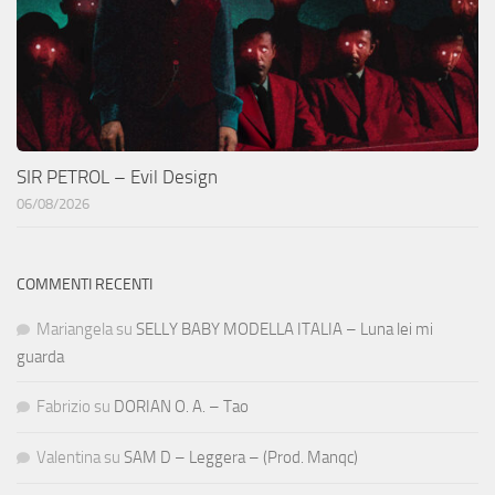
SIR PETROL – Evil Design
06/08/2026
COMMENTI RECENTI
Mariangela
su
SELLY BABY MODELLA ITALIA – Luna lei mi
guarda
Fabrizio
su
DORIAN O. A. – Tao
Valentina
su
SAM D – Leggera – (Prod. Manqc)