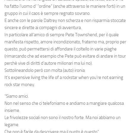
ha fatto l’uomo d’ “ordine” (anche attraverso le maniere forti) in un
gruppo in cui il caos è sempre regnato sovrano.
E anche con le parole Daltrey non scherza e non risparmia stoccate
sincere e dirette ai compagni di avventura.
In particolare all’amico di sempre
Pete Townshend
, per il quale
manifesta rispetto, amore incondizionato, fraterno ma, proprio per
questo, può permettersi di affondare il coltello in varie piaghe
(rimarcando che ad esempio che Pete può evitare di andare in tour
perchè vive di diritti d’autore milionari ma lui no).
Sottolineandolo però con molta (auto) ironia:
It’s expensive living the life of a rockstar when you’re not earning
rock star mone
y.
“Siamo amici.
Non nel senso che ci telefoniamo e andiamo a mangiare qualcosa
insieme.
Le frivolezze sociali non sono il nostro forte. Ma noi abbiamo un
legame.
Che non è facile da descrivere ma il punto è questo”.