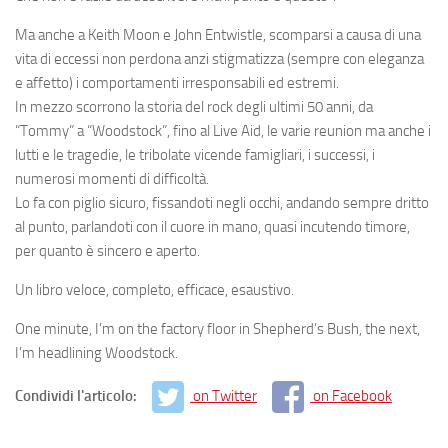
Ma anche a
Keith Moon
e
John Entwistle
, scomparsi a causa di una
vita di eccessi non perdona anzi stigmatizza (sempre con eleganza
e affetto) i comportamenti irresponsabili ed estremi.
In mezzo scorrono la storia del rock degli ultimi 50 anni, da
“Tommy” a “Woodstock”, fino al Live Aid, le varie reunion ma anche i
lutti e le tragedie, le tribolate vicende famigliari, i successi, i
numerosi momenti di difficoltà.
Lo fa con piglio sicuro, fissandoti negli occhi, andando sempre dritto
al punto, parlandoti con il cuore in mano, quasi incutendo timore,
per quanto è sincero e aperto.
Un libro veloce, completo, efficace, esaustivo.
One minute, I’m on the factory floor in Shepherd’s Bush, the next,
I’m headlining Woodstock.
Condividi l'articolo:
on Twitter
on Facebook