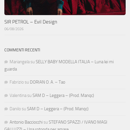
SIR PETROL – Evil Design
06/08/2026
COMMENTI RECENTI
Mariangela
su
SELLY BABY MODELLA ITALIA – Luna lei mi
guarda
Fabrizio
su
DORIAN O. A. – Tao
Valentina
su
SAM D – Leggera – (Prod. Manqc)
Danilo
su
SAM D – Leggera – (Prod. Manqc)
Antonio Bacciocchi
su
STEFANO SPAZZI / IVANO MAGI
GALLUZZI – Una rotonda per amare