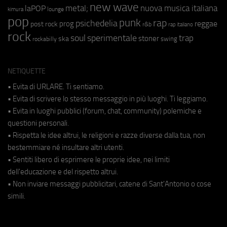
new wave
metal;
nuova musica italiana
laPOP
lounge
kimura
pop
punk
rap
psichedelia
reggae
prog
post rock
r&b
rap italiano
rock
soul
sperimentale
trap
stoner
ska
swing
rockabilly
NETIQUETTE
• Evita di URLARE. Ti sentiamo.
• Evita di scrivere lo stesso messaggio in più luoghi. Ti leggiamo.
• Evita in luoghi pubblici (forum, chat, community) polemiche e
questioni personali.
• Rispetta le idee altrui, le religioni e razze diverse dalla tua, non
bestemmiare né insultare altri utenti.
• Sentiti libero di esprimere le proprie idee, nei limiti
dell'educazione e del rispetto altrui.
• Non inviare messaggi pubblicitari, catene di Sant'Antonio o cose
simili.