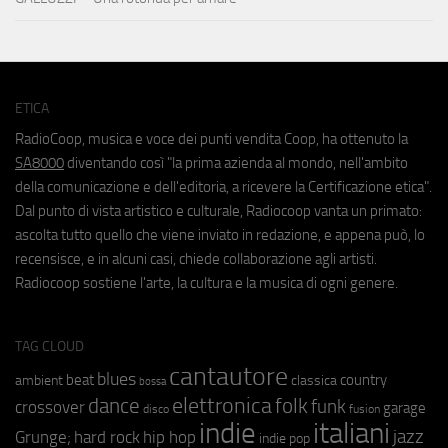
ETICA
RadioCoop, musica e voce dei punti vendita Coop, ha ottenuto la
SA8000
diventando così "la prima azienda al mondo, nell'ambito
della comunicazione e dell'editoria, a ricevere la Certificazione etica".
Dal punto di vista artistico e culturale, Radiocoop vanta un primato:
ascolta tutto quello che viene inviato in redazione, e appena può, lo
recensisce, e in alcuni casi, chiede collaborazione agli artisti.
Radiocoop sostiene l'arte, la cultura e la musica di ogni genere.
TAG CLOUD
cantautore
blues
beat
country
ambient
classica
bossa
elettronica
dance
folk
funk
crossover
garage
fusion
disco
indie
italiani
jazz
hip hop
Grunge;
hard rock
indie pop