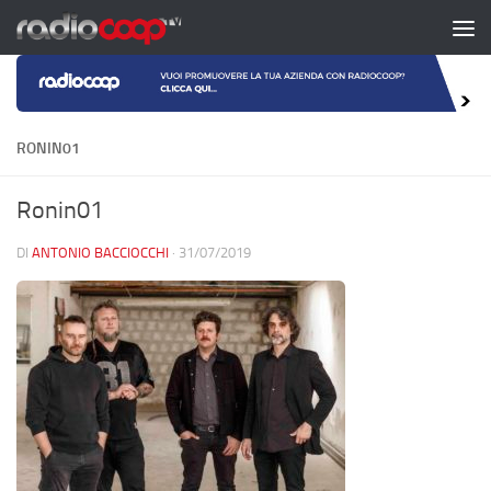
Salta al contenuto
RONIN01
Ronin01
DI
ANTONIO BACCIOCCHI
·
31/07/2019