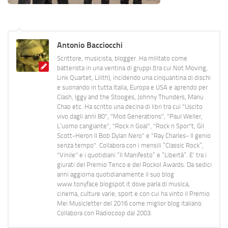
Antonio Bacciocchi
Scrittore, musicista, blogger. Ha militato come
batterista in una ventina di gruppi (tra cui Not Moving,
Link Quartet, Lilith), incidendo una cinquantina di dischi
e suonando in tutta Italia, Europa e USA e aprendo per
Clash, Iggy and the Stooges, Johnny Thunders, Manu
Chao etc. Ha scritto una decina di libri tra cui "Uscito
vivo dagli anni 80", "Mod Generations", "Paul Weller,
L’uomo cangiante", "Rock n Goal", "Rock n Spor"t, Gil
Scott-Heron Il Bob Dylan Nero" e "Ray Charles- Il genio
senza tempo". Collabora con i mensili “Classic Rock”,
"Vinile" e i quotidiani “Il Manifesto” e “Libertà”. E' tra i
giurati del Premio Tenco e del Rockol Awards. Da sedici
anni aggiorna quotidianamente il suo blog
www.tonyface.blogspot.it dove parla di musica,
cinema, culture varie, sport e con cui ha vinto il Premio
Mei Musicletter del 2016 come miglior blog italiano.
Collabora con Radiocoop dal 2003.