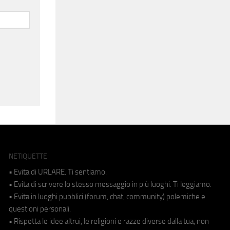
NETIQUETTE
• Evita di URLARE. Ti sentiamo.
• Evita di scrivere lo stesso messaggio in più luoghi. Ti leggiamo.
• Evita in luoghi pubblici (forum, chat, community) polemiche e
questioni personali.
• Rispetta le idee altrui, le religioni e razze diverse dalla tua, non