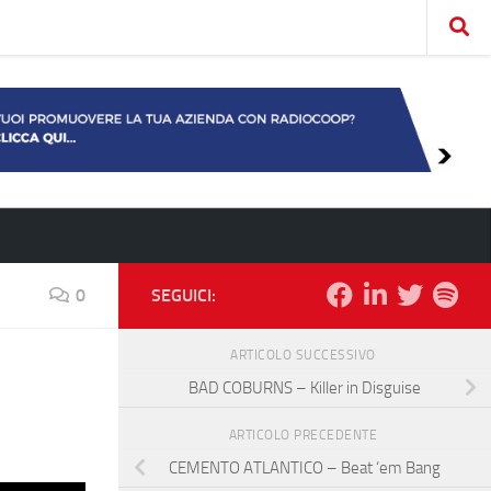
0
SEGUICI:
ARTICOLO SUCCESSIVO
BAD COBURNS – Killer in Disguise
ARTICOLO PRECEDENTE
CEMENTO ATLANTICO – Beat ‘em Bang