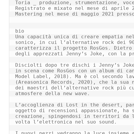
Toria _ produzione, strumentazione, voce
Registrato e mixato nel mese di aprile 2
Mastering nel mese di maggio 2021 presso
bio

Una capacità unica di creare empatia nel
sonico, in cui l’alternative rock dei 90
caratterizza il progetto RosGos. Dietro 
degli apprezzati Jenny’s Joke, con la pr
Disciolti dopo tre dischi i Jenny’s Joke
in scena come RosGos con un album di can
Model Label, 2018). Ma è col secondo lav
(Areasonica Records, 2020), che la sua n
dei maestri dell’alternative rock più cu
atmosfere della new wave.

L’accoglienza di Lost in the desert, par
oggetto di recensioni appassionate, ha s
creazione, spingendosi in territori da l
volta l’elettronica nel suo sound.

I nuovi pezzi vedranno la luce insieme 