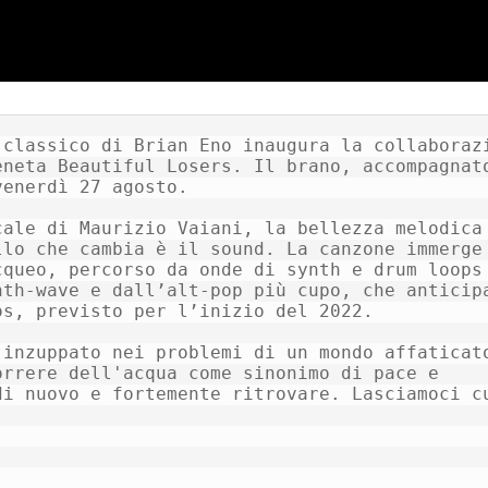
classico di Brian Eno inaugura la collaborazi
neta Beautiful Losers. Il brano, accompagnato
enerdì 27 agosto.

ale di Maurizio Vaiani, la bellezza melodica 
lo che cambia è il sound. La canzone immerge 
queo, percorso da onde di synth e drum loops 
th-wave e dall’alt-pop più cupo, che anticipa
s, previsto per l’inizio del 2022.

inzuppato nei problemi di un mondo affaticato
rrere dell'acqua come sinonimo di pace e 
i nuovo e fortemente ritrovare. Lasciamoci cu