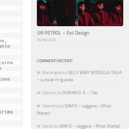
SIR PETROL – Evil Design
06/08/2026
e, 
nte 
COMMENTI RECENTI
orna 
 
Mariangela
su
SELLY BABY MODELLA ITALIA
one 
– Luna lei mi guarda
Fabrizio
su
DORIAN O. A. – Tao
Valentina
su
SAM D – Leggera – (Prod.
rima 
Manqc)
Danilo
su
SAM D – Leggera – (Prod. Manqc)