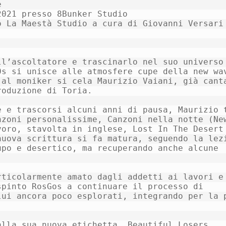


021 presso 8Bunker Studio

 La Maestà Studio a cura di Giovanni Versari

l’ascoltatore e trascinarlo nel suo universo 
s si unisce alle atmosfere cupe della new wav
al moniker si cela Maurizio Vaiani, già canta
oduzione di Toria.

 e trascorsi alcuni anni di pausa, Maurizio t
zoni personalissime, Canzoni nella notte (New
oro, stavolta in inglese, Lost In The Desert 
uova scrittura si fa matura, seguendo la lezi
po e desertico, ma recuperando anche alcune 
ticolarmente amato dagli addetti ai lavori e 
pinto RosGos a continuare il processo di 
ui ancora poco esplorati, integrando per la p
alla sua nuova etichetta, Beautiful Losers.