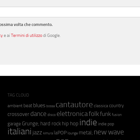
prossima volta che commento.
cy
e ai
Termini di utilizzo
di Google.
TAG CLOUD
cantautore
blues
beat
country
ambient
classica
bossa
elettronica
dance
folk
funk
crossover
fusion
disco
indie
hip hop
Grunge;
hard rock
garage
indie pop
italiani
new wave
jazz
metal;
laPOP
lounge
kimura