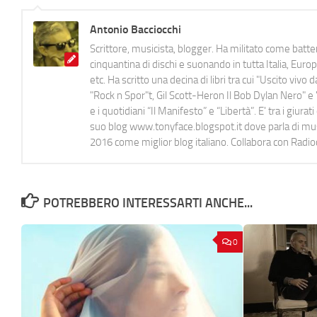
Antonio Bacciocchi
Scrittore, musicista, blogger. Ha militato come batter
cinquantina di dischi e suonando in tutta Italia, E
etc. Ha scritto una decina di libri tra cui "Uscito viv
"Rock n Spor"t, Gil Scott-Heron Il Bob Dylan Nero" e "
e i quotidiani “Il Manifesto” e “Libertà”. E' tra i gi
suo blog www.tonyface.blogspot.it dove parla di music
2016 come miglior blog italiano. Collabora con Radi
POTREBBERO INTERESSARTI ANCHE...
0