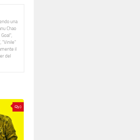
idendo una
Manu Chao
 Goal",
 "Vinile"
namente il
er del
0