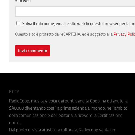
Sito web
Salva il mio nome, email e sito web in questo browser per la 
Questo sito è protetto da reCAPTCHA, ed è soggetto alla
Privacy Poli
ETICA
RadioCoop, musica e voce dei punti vendita Coop, ha ottenuto la
SA8000
diventando così "la prima azienda al mondo, nell'ambito
della comunicazione e dell'editoria, a ricevere la Certificazione
etica".
Dal punto di vista artistico e culturale, Radiocoop vanta un