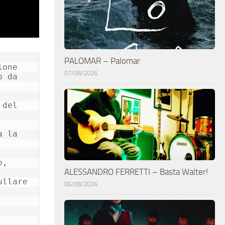
PALOMAR – Palomar
one 
07/08/2026
 da 
del 
 la 
, 
ALESSANDRO FERRETTI – Basta Walter!
llare 
06/08/2026