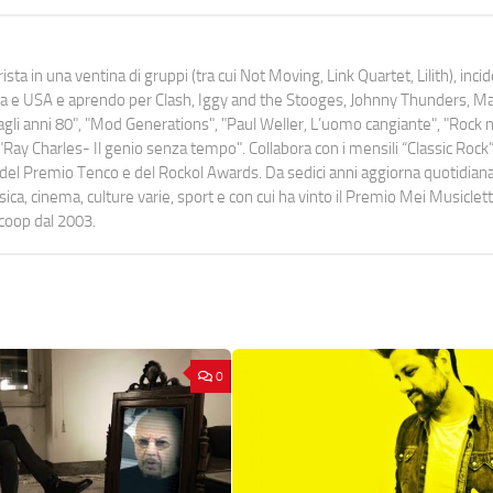
ista in una ventina di gruppi (tra cui Not Moving, Link Quartet, Lilith), inc
uropa e USA e aprendo per Clash, Iggy and the Stooges, Johnny Thunders, 
o dagli anni 80", "Mod Generations", "Paul Weller, L’uomo cangiante", "Rock n
Ray Charles- Il genio senza tempo". Collabora con i mensili “Classic Rock”,
urati del Premio Tenco e del Rockol Awards. Da sedici anni aggiorna quotidia
a, cinema, culture varie, sport e con cui ha vinto il Premio Mei Musiclett
ocoop dal 2003.
0