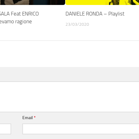
ALA Feat ENRICO
DANIELE RONDA – Playlist
evamo ragione
23/03/2020
Email
*