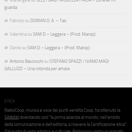
guarda
Fabrizio
su
DORIAN O. A. – Tao
Valentina
su
SAM D – Leggera – (Prod. Manqc)
Danilo
su
SAM D – Leggera – (Prod. Manqc)
Antonio Bacciocchi
su
STEFANO SPAZZI / IVANO MAGI
GALLUZZI – Una rotonda per amare
ETICA
RadioCoop, musica e voce dei punti vendita Coop, ha ottenuto la
SA8000
diventando così "la prima azienda al mondo, nell'ambito
della comunicazione e dell'editoria, a ricevere la Certificazione etica".
Dal punto di vista artistico e culturale, Radiocoop vanta un primato: