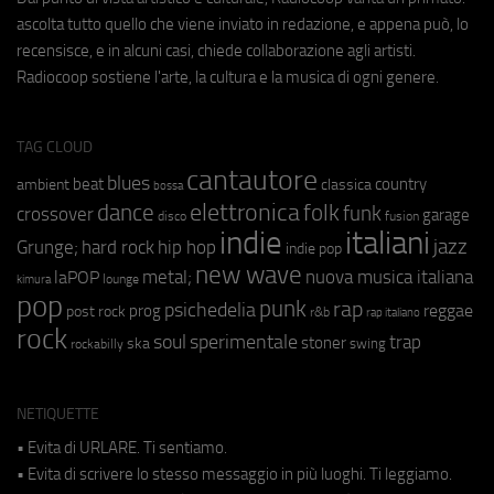
ascolta tutto quello che viene inviato in redazione, e appena può, lo
recensisce, e in alcuni casi, chiede collaborazione agli artisti.
Radiocoop sostiene l'arte, la cultura e la musica di ogni genere.
TAG CLOUD
cantautore
blues
beat
country
ambient
classica
bossa
elettronica
dance
folk
funk
crossover
garage
fusion
disco
indie
italiani
jazz
hip hop
Grunge;
hard rock
indie pop
new wave
metal;
nuova musica italiana
laPOP
lounge
kimura
pop
punk
rap
psichedelia
reggae
prog
post rock
r&b
rap italiano
rock
soul
sperimentale
trap
stoner
ska
swing
rockabilly
NETIQUETTE
• Evita di URLARE. Ti sentiamo.
• Evita di scrivere lo stesso messaggio in più luoghi. Ti leggiamo.