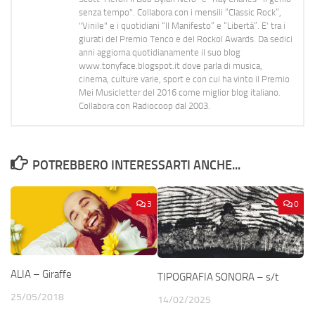
senza tempo". Collabora con i mensili “Classic Rock”,
"Vinile" e i quotidiani “Il Manifesto” e “Libertà”. E' tra i
giurati del Premio Tenco e del Rockol Awards. Da sedici
anni aggiorna quotidianamente il suo blog
www.tonyface.blogspot.it dove parla di musica,
cinema, culture varie, sport e con cui ha vinto il Premio
Mei Musicletter del 2016 come miglior blog italiano.
Collabora con Radiocoop dal 2003.
POTREBBERO INTERESSARTI ANCHE...
3
0
ALIA – Giraffe
TIPOGRAFIA SONORA – s/t
25/05/2018
14/02/2025