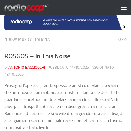
Salta al contenuto
NUOVA MUSICA ITALIANA
0
ROSGOS – In This Noise
DI
ANTONIO BACCIOCCHI
· PUBBLICATO
14/10/2025
· AGGIORNATO
13/10/2025
Prosegue l’opera di grande spessore artistico di Maurizio Vaiani,
che nel nuovo album abbraccia atmosfere plumbee e dolenti che
guardano concettualmente a Mark Lanegan (e di riflesso al Nick
Cave più introspettivo) ma che non disdegna richiami anche ai
Radiohead. Un lavoro che si avvale di una grande cura esecutiva, di
arrangiamenti scarni e minimali ma sempre efficaci e di un lirismo
compositivo di alto livello.