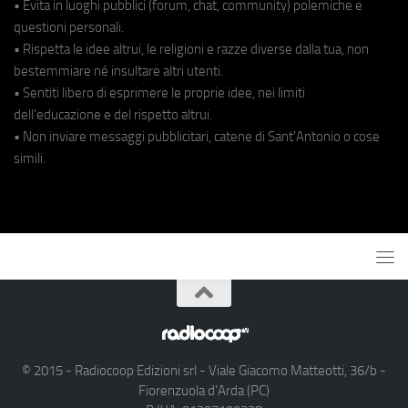
• Evita in luoghi pubblici (forum, chat, community) polemiche e
questioni personali.
• Rispetta le idee altrui, le religioni e razze diverse dalla tua, non
bestemmiare né insultare altri utenti.
• Sentiti libero di esprimere le proprie idee, nei limiti
dell'educazione e del rispetto altrui.
• Non inviare messaggi pubblicitari, catene di Sant'Antonio o cose
simili.
© 2015 - Radiocoop Edizioni srl - Viale Giacomo Matteotti, 36/b -
Fiorenzuola d'Arda (PC)