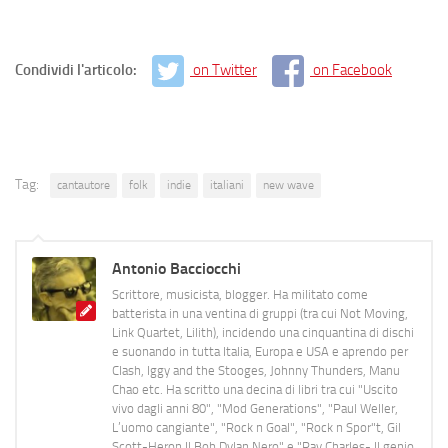
Condividi l'articolo:
on Twitter
on Facebook
Tag:
cantautore
folk
indie
italiani
new wave
Antonio Bacciocchi
Scrittore, musicista, blogger. Ha militato come
batterista in una ventina di gruppi (tra cui Not Moving,
Link Quartet, Lilith), incidendo una cinquantina di dischi
e suonando in tutta Italia, Europa e USA e aprendo per
Clash, Iggy and the Stooges, Johnny Thunders, Manu
Chao etc. Ha scritto una decina di libri tra cui "Uscito
vivo dagli anni 80", "Mod Generations", "Paul Weller,
L’uomo cangiante", "Rock n Goal", "Rock n Spor"t, Gil
Scott-Heron Il Bob Dylan Nero" e "Ray Charles- Il genio