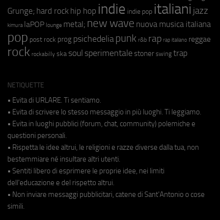
indie
italiani
jazz
hip hop
Grunge;
hard rock
indie pop
new wave
metal;
nuova musica italiana
laPOP
lounge
kimura
pop
punk
rap
psichedelia
reggae
prog
post rock
r&b
rap italiano
rock
soul
sperimentale
trap
stoner
ska
swing
rockabilly
NETIQUETTE
• Evita di URLARE. Ti sentiamo.
• Evita di scrivere lo stesso messaggio in più luoghi. Ti leggiamo.
• Evita in luoghi pubblici (forum, chat, community) polemiche e
questioni personali.
• Rispetta le idee altrui, le religioni e razze diverse dalla tua, non
bestemmiare né insultare altri utenti.
• Sentiti libero di esprimere le proprie idee, nei limiti
dell'educazione e del rispetto altrui.
• Non inviare messaggi pubblicitari, catene di Sant'Antonio o cose
simili.