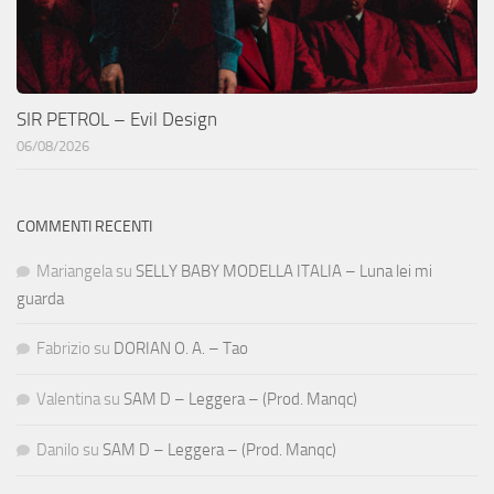
SIR PETROL – Evil Design
06/08/2026
COMMENTI RECENTI
Mariangela
su
SELLY BABY MODELLA ITALIA – Luna lei mi
guarda
Fabrizio
su
DORIAN O. A. – Tao
Valentina
su
SAM D – Leggera – (Prod. Manqc)
Danilo
su
SAM D – Leggera – (Prod. Manqc)