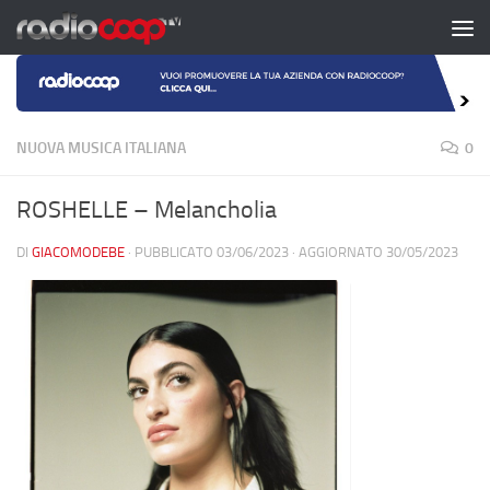
Salta al contenuto
NUOVA MUSICA ITALIANA
0
ROSHELLE – Melancholia
DI
GIACOMODEBE
· PUBBLICATO
03/06/2023
· AGGIORNATO
30/05/2023