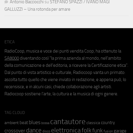
Antonio Bacciocchi
su
STEFANO SPAZZI / IVANO MAGI
GALLUZZI – Una rotonda per amare
ETICA
RadioCoop, musica e voce dei punti vendita Coop, ha ottenuto la
SA8000
diventando così "la prima azienda al mondo, nell'ambito
della comunicazione e dell'editoria, a ricevere la Certificazione etica".
Dal punto di vista artistico e culturale, Radiocoop vanta un primato:
ascolta tutto quello che viene inviato in redazione, e appena può, lo
recensisce, e in alcuni casi, chiede collaborazione agli artisti.
Radiocoop sostiene l'arte, la cultura e la musica di ogni genere.
TAG CLOUD
cantautore
blues
beat
country
ambient
classica
bossa
elettronica
dance
folk
funk
crossover
garage
fusion
disco