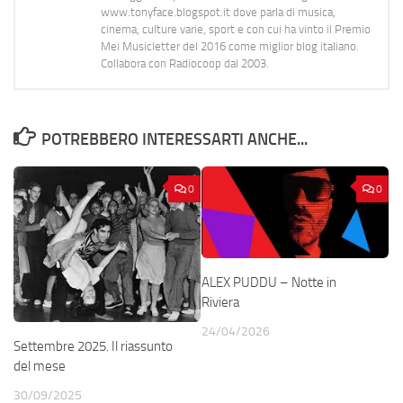
www.tonyface.blogspot.it dove parla di musica,
cinema, culture varie, sport e con cui ha vinto il Premio
Mei Musicletter del 2016 come miglior blog italiano.
Collabora con Radiocoop dal 2003.
POTREBBERO INTERESSARTI ANCHE...
0
0
ALEX PUDDU – Notte in
Riviera
24/04/2026
Settembre 2025. Il riassunto
del mese
30/09/2025