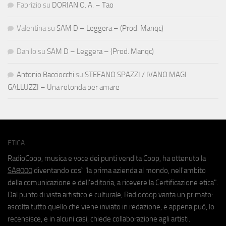
Fabrizio
su
DORIAN O. A. – Tao
Valentina
su
SAM D – Leggera – (Prod. Manqc)
Danilo
su
SAM D – Leggera – (Prod. Manqc)
Antonio Bacciocchi
su
STEFANO SPAZZI / IVANO MAGI
GALLUZZI – Una rotonda per amare
ETICA
RadioCoop, musica e voce dei punti vendita Coop, ha ottenuto la
SA8000
diventando così "la prima azienda al mondo, nell'ambito
della comunicazione e dell'editoria, a ricevere la Certificazione etica".
Dal punto di vista artistico e culturale, Radiocoop vanta un primato:
ascolta tutto quello che viene inviato in redazione, e appena può, lo
recensisce, e in alcuni casi, chiede collaborazione agli artisti.