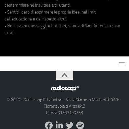
bestemmiare né insultare altri utenti.
• Sentiti libero di esprimere le proprie idee, nei limiti
dell'educazione e del rispetto altrui.
• Non inviare messaggi pubblicitari, catene di Sant'Antonio o cose
simili.
© 2015 - Radiocoop Edizioni srl - Viale Giacomo Matteotti, 36/b -
Fiorenzuola d'Arda (PC)
P.IVA: 01307190338