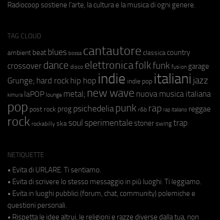
Radiocoop sostiene l'arte, la cultura e la musica di ogni genere.
TAG CLOUD
cantautore
blues
beat
country
ambient
classica
bossa
elettronica
dance
folk
funk
crossover
garage
fusion
disco
indie
italiani
jazz
hip hop
Grunge;
hard rock
indie pop
new wave
metal;
nuova musica italiana
laPOP
lounge
kimura
pop
punk
rap
psichedelia
reggae
prog
post rock
r&b
rap italiano
rock
soul
sperimentale
trap
stoner
ska
swing
rockabilly
NETIQUETTE
• Evita di URLARE. Ti sentiamo.
• Evita di scrivere lo stesso messaggio in più luoghi. Ti leggiamo.
• Evita in luoghi pubblici (forum, chat, community) polemiche e
questioni personali.
• Rispetta le idee altrui, le religioni e razze diverse dalla tua, non