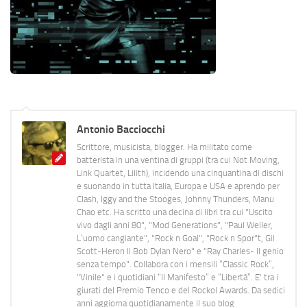
Antonio Bacciocchi
Scrittore, musicista, blogger. Ha militato come
batterista in una ventina di gruppi (tra cui Not Moving,
Link Quartet, Lilith), incidendo una cinquantina di dischi
e suonando in tutta Italia, Europa e USA e aprendo per
Clash, Iggy and the Stooges, Johnny Thunders, Manu
Chao etc. Ha scritto una decina di libri tra cui "Uscito
vivo dagli anni 80", "Mod Generations", "Paul Weller,
L’uomo cangiante", "Rock n Goal", "Rock n Spor"t, Gil
Scott-Heron Il Bob Dylan Nero" e "Ray Charles- Il genio
senza tempo". Collabora con i mensili “Classic Rock”,
"Vinile" e i quotidiani “Il Manifesto” e “Libertà”. E' tra i
giurati del Premio Tenco e del Rockol Awards. Da sedici
anni aggiorna quotidianamente il suo blog