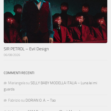
SIR PETROL – Evil Design
06/08/2026
COMMENTI RECENTI
Mariangela
su
SELLY BABY MODELLA ITALIA – Luna lei mi
guarda
Fabrizio
su
DORIAN O. A. – Tao