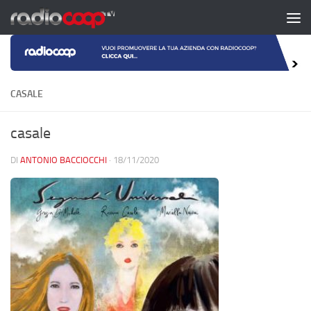
Salta al contenuto
CASALE
casale
DI
ANTONIO BACCIOCCHI
·
18/11/2020