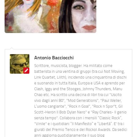
Antonio Bacciocchi
Scrittore, musicista, blogger. Ha militato come
batterista in una ventina di gruppi (tra cui Not Moving,
Link Quartet, Lilith), incidendo una cinquantina di dischi
e suonando in tutta Italia, Europa e USA e aprendo per
Clash, Iggy and the Stooges, Johnny Thunders, Manu
Chao etc. Ha scritto una decina di libri tra cui "Uscito
vivo dagli anni 80", "Mod Generations", "Paul Weller,
L’uomo cangiante", "Rock n Goal", "Rock n Spor"t, Gil
Scott-Heron Il Bob Dylan Nero" e "Ray Charles- Il genio
senza tempo". Collabora con i mensili “Classic Rock”,
"Vinile" e i quotidiani “Il Manifesto” e “Libertà”. E' tra i
giurati del Premio Tenco e del Rockol Awards. Da sedici
anni aggiorna quotidianamente il suo blog