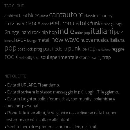
TAG CLOUD
cantautore
blues
beat
country
ambient
classica
bossa
elettronica
dance
folk
funk
crossover
garage
fusion
disco
indie
italiani
jazz
hip hop
Grunge;
hard rock
indie pop
new wave
metal;
nuova musica italiana
laPOP
lounge
kimura
pop
punk
rap
psichedelia
reggae
prog
post rock
r&b
rap italiano
rock
soul
sperimentale
trap
stoner
ska
swing
rockabilly
NETIQUETTE
• Evita di URLARE. Ti sentiamo.
• Evita di scrivere lo stesso messaggio in più luoghi. Ti leggiamo.
• Evita in luoghi pubblici (forum, chat, community) polemiche e
questioni personali.
• Rispetta le idee altrui, le religioni e razze diverse dalla tua, non
bestemmiare né insultare altri utenti.
• Sentiti libero di esprimere le proprie idee, nei limiti