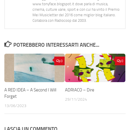
www.tonyface.blogspot.it dove parla di musica,
cinema, culture varie, sport e con cui ha vinto il Premio
Mei Musicletter del 2016 come miglior blog italiano.
Collabora con Radiocoop dal 2003.
POTREBBERO INTERESSARTI ANCHE...
0
0
A RED IDEA – A Second I Will
ADRIACO – Dire
Forget
29/11/2024
13/06/2023
LASCIA UN COMMENTO