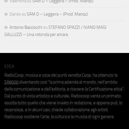
Valentina
su
SAM D – Leggera – (Prod. Manqc)
Danilo
su
SAM D – Leggera – (Prod. Manqc)
Antonio Bacciocchi
su
STEFANO SPAZZI / IVANO MAGI
GALLUZZI – Una rotonda per amare
ETICA
RadioCoop, musica e voce dei punti vendita Coop, ha ottenuto la
SA8000
diventando così "la prima azienda al mondo, nell'ambito
della comunicazione e dell'editoria, a ricevere la Certificazione etica".
Dal punto di vista artistico e culturale, Radiocoop vanta un primato:
ascolta tutto quello che viene inviato in redazione, e appena può, lo
recensisce, e in alcuni casi, chiede collaborazione agli artisti.
Radiocoop sostiene l'arte, la cultura e la musica di ogni genere.