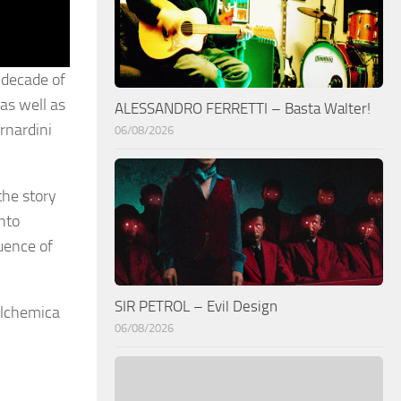
 decade of
as well as
ALESSANDRO FERRETTI – Basta Walter!
rnardini
06/08/2026
the story
into
uence of
SIR PETROL – Evil Design
Alchemica
06/08/2026