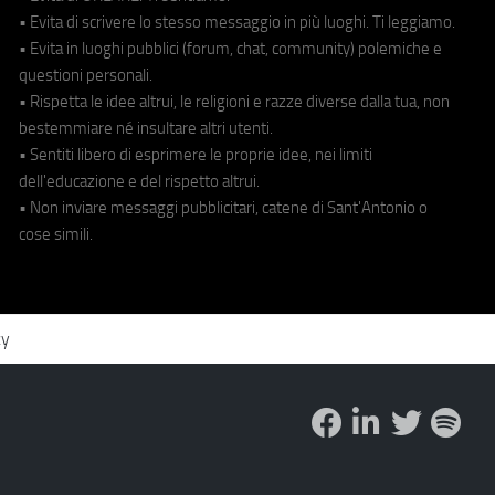
• Evita di scrivere lo stesso messaggio in più luoghi. Ti leggiamo.
• Evita in luoghi pubblici (forum, chat, community) polemiche e
questioni personali.
• Rispetta le idee altrui, le religioni e razze diverse dalla tua, non
bestemmiare né insultare altri utenti.
• Sentiti libero di esprimere le proprie idee, nei limiti
dell'educazione e del rispetto altrui.
• Non inviare messaggi pubblicitari, catene di Sant'Antonio o
cose simili.
cy