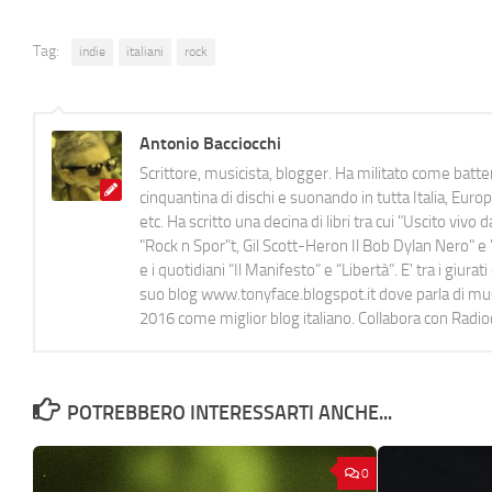
Tag:
indie
italiani
rock
Antonio Bacciocchi
Scrittore, musicista, blogger. Ha militato come batter
cinquantina di dischi e suonando in tutta Italia, E
etc. Ha scritto una decina di libri tra cui "Uscito viv
"Rock n Spor"t, Gil Scott-Heron Il Bob Dylan Nero" e "
e i quotidiani “Il Manifesto” e “Libertà”. E' tra i gi
suo blog www.tonyface.blogspot.it dove parla di music
2016 come miglior blog italiano. Collabora con Radi
POTREBBERO INTERESSARTI ANCHE...
0