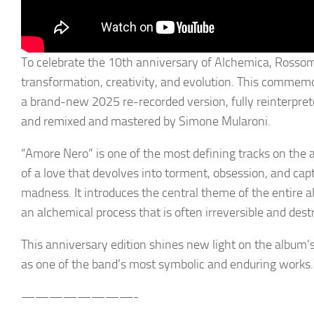
To celebrate the 10th anniversary of Alchemica, Rossomet
transformation, creativity, and evolution. This commemor
a brand-new 2025 re-recorded version, fully reinterprete
and remixed and mastered by Simone Mularoni.
“Amore Nero” is one of the most defining tracks on the a
of a love that devolves into torment, obsession, and capt
madness. It introduces the central theme of the entire
an alchemical process that is often irreversible and dest
This anniversary edition shines new light on the album’
as one of the band’s most symbolic and enduring works.
————————-