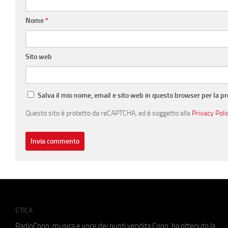
Nome
*
Sito web
Salva il mio nome, email e sito web in questo browser per la 
Questo sito è protetto da reCAPTCHA, ed è soggetto alla
Privacy Poli
ETICA
RadioCoop, musica e voce dei punti vendita Coop, ha ottenuto la