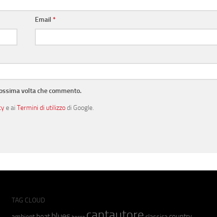
Email
*
prossima volta che commento.
cy
e ai
Termini di utilizzo
di Google.
TAG CLOUD
cantautore
blues
beat
country
ambient
classica