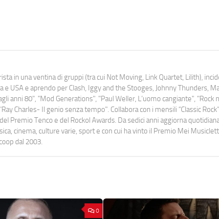
ista in una ventina di gruppi (tra cui Not Moving, Link Quartet, Lilith), inc
uropa e USA e aprendo per Clash, Iggy and the Stooges, Johnny Thunders, 
o dagli anni 80", "Mod Generations", "Paul Weller, L’uomo cangiante", "Rock n
Ray Charles- Il genio senza tempo". Collabora con i mensili “Classic Rock”,
urati del Premio Tenco e del Rockol Awards. Da sedici anni aggiorna quotidia
a, cinema, culture varie, sport e con cui ha vinto il Premio Mei Musiclett
ocoop dal 2003.
0