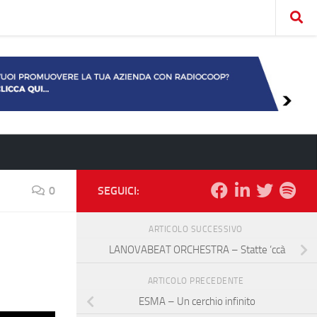
0
SEGUICI:
ARTICOLO SUCCESSIVO
LANOVABEAT ORCHESTRA – Statte ‘ccà
ARTICOLO PRECEDENTE
ESMA – Un cerchio infinito