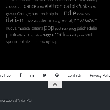
bossa
elettronica
dance
folk
funk
crossover
fusion
disco
indie
hip hop
Grunge;
hard rock
garage
indie pop
italiani
new wave
jazz
metal;
laPOP
lounge
kimura
pop
psichedelia
nuova musica italiana
prog
post rock
rock
punk
rap
soul
reggae
ska
r&b
rockabilly
rap italiano
sperimentale
trap
stoner
swing
rt Hub
Contatti
Privacy Poli
orenzuola d'Arda (PC)