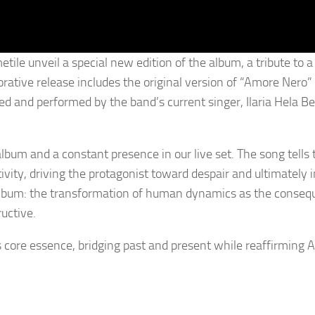
ile unveil a special new edition of the album, a tribute to a
ative release includes the original version of “Amore Nero” 
d and performed by the band’s current singer, Ilaria Hela Be
lbum and a constant presence in our live set. The song tells 
ivity, driving the protagonist toward despair and ultimately 
 album: the transformation of human dynamics as the conseq
ructive.
s core essence, bridging past and present while reaffirming 