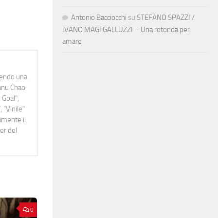
Antonio Bacciocchi
su
STEFANO SPAZZI /
IVANO MAGI GALLUZZI – Una rotonda per
amare
idendo una
Manu Chao
 Goal",
 "Vinile"
namente il
er del
0