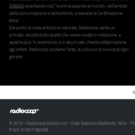
SA8000
diventando così "la prima azienda al mondo, nell'ambito
della comunicazione e dell'editoria, a ricevere la Certificazione
etica".
Dal punto di vista artistico e culturale, Radiocoop vanta un
primato: ascolta tutto quello che viene inviato in redazione, e
appena può, lo recensisce, e in alcuni casi, chiede collaborazione
agli artisti. Radiocoop sostiene l'arte, la cultura e la musica di ogni
genere.
A
© 2015 - Radiocoop Edizioni srl - Viale Giacomo Matteotti, 36/b - Fi
P.IVA: 01307190338