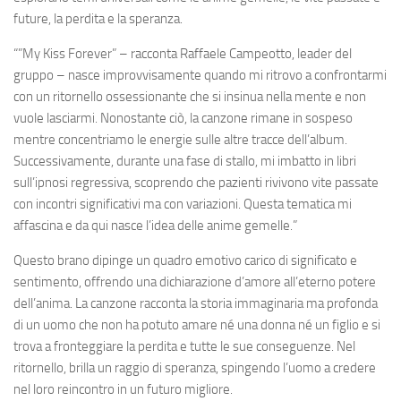
future, la perdita e la speranza.
“”My Kiss Forever” – racconta Raffaele Campeotto, leader del
gruppo – nasce improvvisamente quando mi ritrovo a confrontarmi
con un ritornello ossessionante che si insinua nella mente e non
vuole lasciarmi. Nonostante ciò, la canzone rimane in sospeso
mentre concentriamo le energie sulle altre tracce dell’album.
Successivamente, durante una fase di stallo, mi imbatto in libri
sull’ipnosi regressiva, scoprendo che pazienti rivivono vite passate
con incontri significativi ma con variazioni. Questa tematica mi
affascina e da qui nasce l’idea delle anime gemelle.”
Questo brano dipinge un quadro emotivo carico di significato e
sentimento, offrendo una dichiarazione d’amore all’eterno potere
dell’anima. La canzone racconta la storia immaginaria ma profonda
di un uomo che non ha potuto amare né una donna né un figlio e si
trova a fronteggiare la perdita e tutte le sue conseguenze. Nel
ritornello, brilla un raggio di speranza, spingendo l’uomo a credere
nel loro reincontro in un futuro migliore.