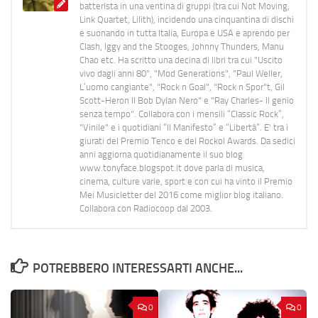
batterista in una ventina di gruppi (tra cui Not Moving,
Link Quartet, Lilith), incidendo una cinquantina di dischi
e suonando in tutta Italia, Europa e USA e aprendo per
Clash, Iggy and the Stooges, Johnny Thunders, Manu
Chao etc. Ha scritto una decina di libri tra cui "Uscito
vivo dagli anni 80", "Mod Generations", "Paul Weller,
L’uomo cangiante", "Rock n Goal", "Rock n Spor"t, Gil
Scott-Heron Il Bob Dylan Nero" e "Ray Charles- Il genio
senza tempo". Collabora con i mensili “Classic Rock”,
"Vinile" e i quotidiani “Il Manifesto” e “Libertà”. E' tra i
giurati del Premio Tenco e del Rockol Awards. Da sedici
anni aggiorna quotidianamente il suo blog
www.tonyface.blogspot.it dove parla di musica,
cinema, culture varie, sport e con cui ha vinto il Premio
Mei Musicletter del 2016 come miglior blog italiano.
Collabora con Radiocoop dal 2003.
POTREBBERO INTERESSARTI ANCHE...
0
0