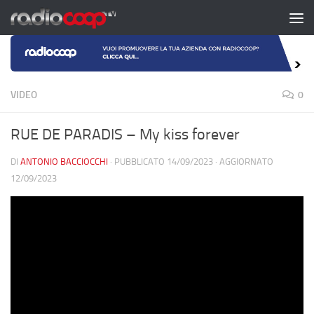
Salta al contenuto
VIDEO
0
RUE DE PARADIS – My kiss forever
DI
ANTONIO BACCIOCCHI
· PUBBLICATO
14/09/2023
· AGGIORNATO
12/09/2023