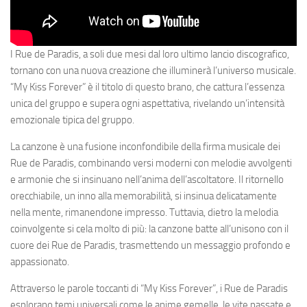
I Rue de Paradis, a soli due mesi dal loro ultimo lancio discografico,
tornano con una nuova creazione che illuminerà l’universo musicale.
“My Kiss Forever” è il titolo di questo brano, che cattura l’essenza
unica del gruppo e supera ogni aspettativa, rivelando un’intensità
emozionale tipica del gruppo.
La canzone è una fusione inconfondibile della firma musicale dei
Rue de Paradis, combinando versi moderni con melodie avvolgenti
e armonie che si insinuano nell’anima dell’ascoltatore. Il ritornello
orecchiabile, un inno alla memorabilità, si insinua delicatamente
nella mente, rimanendone impresso. Tuttavia, dietro la melodia
coinvolgente si cela molto di più: la canzone batte all’unisono con il
cuore dei Rue de Paradis, trasmettendo un messaggio profondo e
appassionato.
Attraverso le parole toccanti di “My Kiss Forever”, i Rue de Paradis
esplorano temi universali come le anime gemelle, le vite passate e