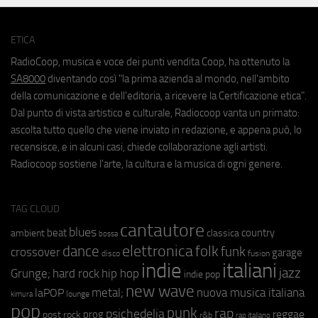
ETICA
RadioCoop, musica e voce dei punti vendita Coop, ha ottenuto la
SA8000
diventando così "la prima azienda al mondo, nell'ambito
della comunicazione e dell'editoria, a ricevere la Certificazione etica".
Dal punto di vista artistico e culturale, Radiocoop vanta un primato:
ascolta tutto quello che viene inviato in redazione, e appena può, lo
recensisce, e in alcuni casi, chiede collaborazione agli artisti.
Radiocoop sostiene l'arte, la cultura e la musica di ogni genere.
TAG CLOUD
cantautore
blues
beat
country
ambient
classica
bossa
elettronica
dance
folk
funk
crossover
garage
fusion
disco
indie
italiani
jazz
hip hop
Grunge;
hard rock
indie pop
new wave
metal;
nuova musica italiana
laPOP
lounge
kimura
pop
punk
rap
psichedelia
reggae
prog
post rock
r&b
rap italiano