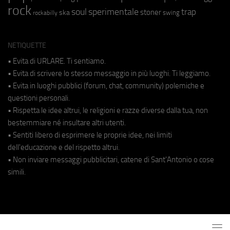
rock
soul
sperimentale
trap
stoner
ska
swing
rockabilly
NETIQUETTE
• Evita di URLARE. Ti sentiamo.
• Evita di scrivere lo stesso messaggio in più luoghi. Ti leggiamo.
• Evita in luoghi pubblici (forum, chat, community) polemiche e
questioni personali.
• Rispetta le idee altrui, le religioni e razze diverse dalla tua, non
bestemmiare né insultare altri utenti.
• Sentiti libero di esprimere le proprie idee, nei limiti
dell'educazione e del rispetto altrui.
• Non inviare messaggi pubblicitari, catene di Sant'Antonio o cose
simili.