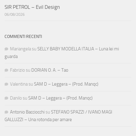
SIR PETROL – Evil Design
06/08/2026
COMMENTI RECENTI
Mariangela
su
SELLY BABY MODELLA ITALIA – Luna lei mi
guarda
Fabrizio
su
DORIAN O. A. – Tao
Valentina
su
SAM D – Leggera – (Prod. Manqc)
Danilo
su
SAM D – Leggera – (Prod. Manqc)
Antonio Bacciocchi
su
STEFANO SPAZZI / IVANO MAGI
GALLUZZI – Una rotonda per amare