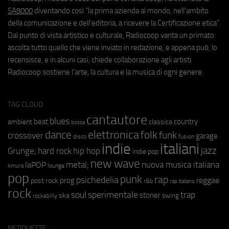
SA8000
diventando così "la prima azienda al mondo, nell'ambito
della comunicazione e dell'editoria, a ricevere la Certificazione etica".
Dal punto di vista artistico e culturale, Radiocoop vanta un primato:
ascolta tutto quello che viene inviato in redazione, e appena può, lo
recensisce, e in alcuni casi, chiede collaborazione agli artisti.
Radiocoop sostiene l'arte, la cultura e la musica di ogni genere.
TAG CLOUD
cantautore
blues
beat
country
ambient
classica
bossa
elettronica
dance
folk
funk
crossover
garage
fusion
disco
indie
italiani
jazz
hip hop
Grunge;
hard rock
indie pop
new wave
metal;
nuova musica italiana
laPOP
lounge
kimura
pop
punk
rap
psichedelia
reggae
prog
post rock
r&b
rap italiano
rock
soul
sperimentale
trap
stoner
ska
swing
rockabilly
NETIQUETTE