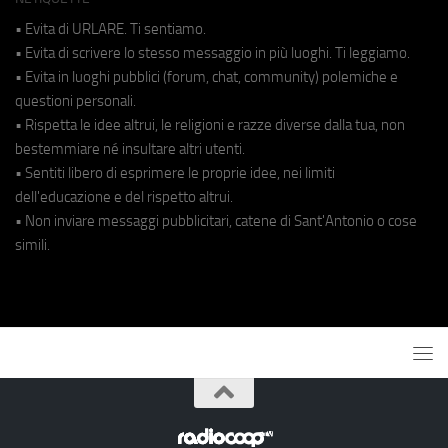
• Evita di URLARE. Ti sentiamo.
• Evita di scrivere lo stesso messaggio in più luoghi. Ti leggiamo.
• Evita in luoghi pubblici (forum, chat, community) polemiche e
questioni personali.
• Rispetta le idee altrui, le religioni e razze diverse dalla tua, non
bestemmiare né insultare altri utenti.
• Sentiti libero di esprimere le proprie idee, nei limiti
dell'educazione e del rispetto altrui.
• Non inviare messaggi pubblicitari, catene di Sant'Antonio o cose
simili.