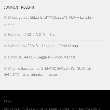
COMMENTI RECENTI
Mariangela
su
SELLY BABY MODELLA ITALIA – Luna lei mi
guarda
Fabrizio
su
DORIAN O. A. – Tao
Valentina
su
SAM D – Leggera – (Prod. Manqc)
Danilo
su
SAM D – Leggera – (Prod. Manqc)
Antonio Bacciocchi
su
STEFANO SPAZZI / IVANO MAGI
GALLUZZI – Una rotonda per amare
ETICA
RadioCoop, musica e voce dei punti vendita Coop, ha ottenuto la