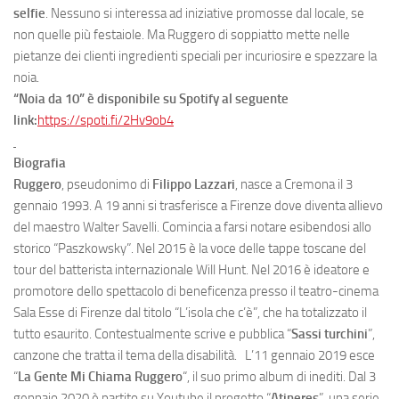
selfie
. Nessuno si interessa ad iniziative promosse dal locale, se
non quelle più festaiole. Ma Ruggero di soppiatto mette nelle
pietanze dei clienti ingredienti speciali per incuriosire e spezzare la
noia.
“Noia da 10” è disponibile su Spotify al seguente
link:
https://spoti.fi/2Hv9ob4
Biografia
Ruggero
, pseudonimo di
Filippo Lazzari
, nasce a Cremona il 3
gennaio 1993. A 19 anni si trasferisce a Firenze dove diventa allievo
del maestro Walter Savelli. Comincia a farsi notare esibendosi allo
storico “Paszkowsky”. Nel 2015 è la voce delle tappe toscane del
tour del batterista internazionale Will Hunt. Nel 2016 è ideatore e
promotore dello spettacolo di beneficenza presso il teatro-cinema
Sala Esse di Firenze dal titolo “L’isola che c’è”, che ha totalizzato il
tutto esaurito. Contestualmente scrive e pubblica “
Sassi turchini
”,
canzone che tratta il tema della disabilità. L’11 gennaio 2019 esce
“
La Gente Mi Chiama Ruggero
“, il suo primo album di inediti. Dal 3
gennaio 2020 è partito su Youtube il progetto “
Atineres
”, una serie