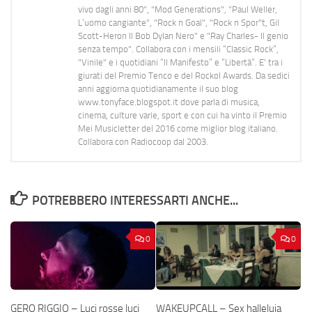
vivo dagli anni 80", "Mod Generations", "Paul Weller,
L’uomo cangiante", "Rock n Goal", "Rock n Spor"t, Gil
Scott-Heron Il Bob Dylan Nero" e "Ray Charles- Il genio
senza tempo". Collabora con i mensili “Classic Rock”,
"Vinile" e i quotidiani “Il Manifesto” e “Libertà”. E' tra i
giurati del Premio Tenco e del Rockol Awards. Da sedici
anni aggiorna quotidianamente il suo blog
www.tonyface.blogspot.it dove parla di musica,
cinema, culture varie, sport e con cui ha vinto il Premio
Mei Musicletter del 2016 come miglior blog italiano.
Collabora con Radiocoop dal 2003.
POTREBBERO INTERESSARTI ANCHE...
0
0
GERO RIGGIO – Luci rosse luci
WAKEUPCALL – Sex halleluja