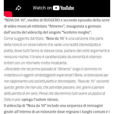
“NOIA DA 10”, inedito di RUGGERO e secondo episodio della serie
di video musicali intitolata “Atineres”, inaugurata a gennaio
dall’uscita del videoclip del singolo “Sentirmi meglio”.
Come suggerito dal titolo, “
Noia da 10
” è una canzone che parla
della noia di un osservatore che vede una realtà stereotipata e
piatta, dove tutti fanno le stesse cose, parlano dei soliti argomenti e
nessuno rischia. Il brano è caratterizzato da sonorità di stampo
british con un ritornello molto incalzante.
«
Ricordate che nel primo episodio di “Atineres” lungo il cammino mi
imbattevo in oggetti simboleggianti esperienze? Bene, la televisione per
me rappresenta una società piatta e stereotipata. “Noia da 10” racconta
questo: gente che non osa, che potrebbe passare, ore, giorni a parlare
della partita di ieri sera. Penso che dovremmo tutti avere un pizzico di
follia in più
»
spiega l’autore stesso.
Il videoclip di “Noia da 10” include una sequenza di immagini
girate all’interno di un ristorante dove regnano i luoghi comuni e i