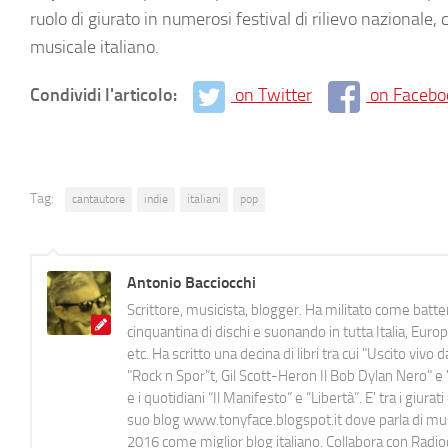
ruolo di giurato in numerosi festival di rilievo naziona
musicale italiano.
Condividi l'articolo:
on Twitter
on Facebo
Tag:
cantautore
indie
italiani
pop
Antonio Bacciocchi
Scrittore, musicista, blogger. Ha militato come batter
cinquantina di dischi e suonando in tutta Italia, E
etc. Ha scritto una decina di libri tra cui "Uscito viv
"Rock n Spor"t, Gil Scott-Heron Il Bob Dylan Nero" e "
e i quotidiani “Il Manifesto” e “Libertà”. E' tra i gi
suo blog www.tonyface.blogspot.it dove parla di music
2016 come miglior blog italiano. Collabora con Radi