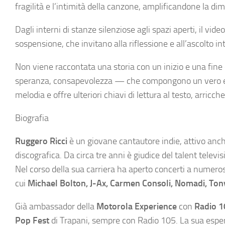
fragilità e l’intimità della canzone, amplificandone la d
Dagli interni di stanze silenziose agli spazi aperti, il v
sospensione, che invitano alla riflessione e all’ascolto int
Non viene raccontata una storia con un inizio e una fine 
speranza, consapevolezza — che compongono un vero e p
melodia e offre ulteriori chiavi di lettura al testo, arricc
Biografia
Ruggero Ricci
è un giovane cantautore indie, attivo an
discografica. Da circa tre anni è giudice del talent televi
Nel corso della sua carriera ha aperto concerti a numerosi
cui
Michael Bolton, J-Ax, Carmen Consoli, Nomadi, Tony
Già ambassador della
Motorola Experience
con
Radio 1
Pop Fest
di Trapani, sempre con Radio 105. La sua esperi