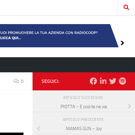
0
SEGUICI:
ARTICOLO SUCCESSIVO
PIOTTA – E così te ne vai
ARTICOLO PRECEDENTE
MAMAS GUN – Joy