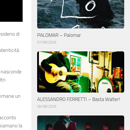
iderio di
PALOMAR – Palomar
07/08/2026
utenticità
i nasconde
tri
 rimane un
ALESSANDRO FERRETTI – Basta Walter!
06/08/2026
racconto
chiamano la