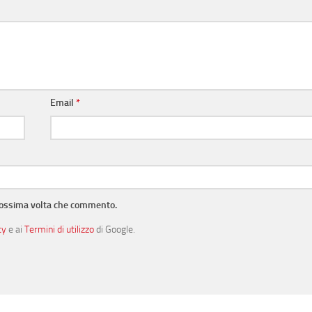
Email
*
prossima volta che commento.
cy
e ai
Termini di utilizzo
di Google.