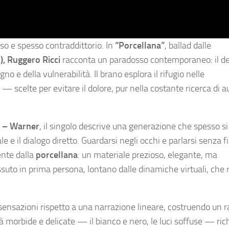
o e spesso contraddittorio. In
“Porcellana”
, ballad dalle
)
, Ruggero Ricci
racconta un paradosso contemporaneo: il des
 e della vulnerabilità. Il brano esplora il rifugio nelle
— scelte per evitare il dolore, pur nella costante ricerca di a
 – Warner
, il singolo descrive una generazione che spesso s
e e il dialogo diretto. Guardarsi negli occhi e parlarsi senza fil
ente dalla
porcellana
: un materiale prezioso, elegante, ma
ssuto in prima persona, lontano dalle dinamiche virtuali, che
e sensazioni rispetto a una narrazione lineare, costruendo un 
à morbide e delicate — il bianco e nero, le luci soffuse — ri