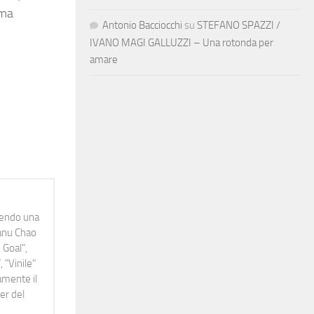
ama
Antonio Bacciocchi
su
STEFANO SPAZZI /
IVANO MAGI GALLUZZI – Una rotonda per
amare
idendo una
Manu Chao
 Goal",
 "Vinile"
namente il
er del