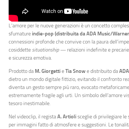
L’amore per le nuove generazioni è un concetto compless
sfumature
indie-pop (distribuita da ADA Music/Warner
connessioni profonde che convive con la paura dell’impegno
cosiddette
situationship
— relazioni indefinite e precarie 
e sicurezza emotiva.
Prodotto da
M. Giorgetti
e
Tia Snow
e distribuito da
ADA
dietro un mondo digitale fittizio, evitando il confronto real
diventa un gesto sempre più raro, evocato metaforicam
estremamente fragile agli urti. Un simbolo dell’amore vi
tesoro inestimabile.
Nel videoclip, il regista
A. Artioli
sceglie di privilegiare l
per immagini fatto di atmosfere e suggestioni. Le tonalit