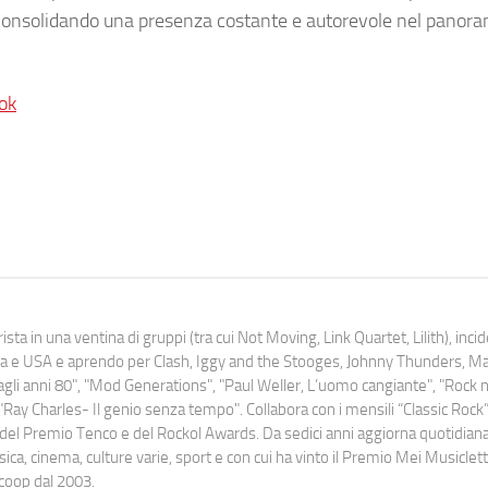
le, consolidando una presenza costante e autorevole nel panor
ok
ista in una ventina di gruppi (tra cui Not Moving, Link Quartet, Lilith), inc
uropa e USA e aprendo per Clash, Iggy and the Stooges, Johnny Thunders, 
o dagli anni 80", "Mod Generations", "Paul Weller, L’uomo cangiante", "Rock n
Ray Charles- Il genio senza tempo". Collabora con i mensili “Classic Rock”,
urati del Premio Tenco e del Rockol Awards. Da sedici anni aggiorna quotidia
a, cinema, culture varie, sport e con cui ha vinto il Premio Mei Musiclett
ocoop dal 2003.