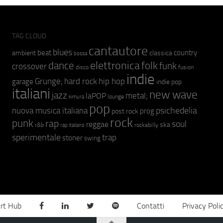
TAG CLOUD
cantautore
blues
beat
country
ambient
classica
bossa
elettronica
dance
folk
funk
crossover
fusion
disco
indie
hip hop
Grunge;
hard rock
garage
indie pop
italiani
new wave
jazz
metal;
laPOP
lounge
kimura
pop
psichedelia
nuova musica italiana
prog
post rock
rock
punk
rap
soul
reggae
ska
r&b
rockabilly
rap italiano
sperimentale
trap
stoner
swing
rt Hub
Contatti
Privacy Poli