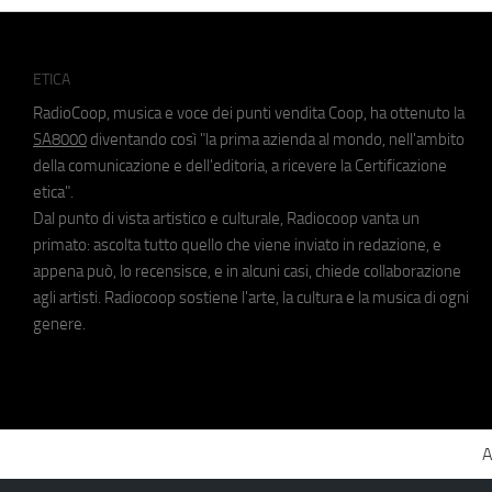
ETICA
RadioCoop, musica e voce dei punti vendita Coop, ha ottenuto la
SA8000
diventando così "la prima azienda al mondo, nell'ambito
della comunicazione e dell'editoria, a ricevere la Certificazione
etica".
Dal punto di vista artistico e culturale, Radiocoop vanta un
primato: ascolta tutto quello che viene inviato in redazione, e
appena può, lo recensisce, e in alcuni casi, chiede collaborazione
agli artisti. Radiocoop sostiene l'arte, la cultura e la musica di ogni
genere.
A