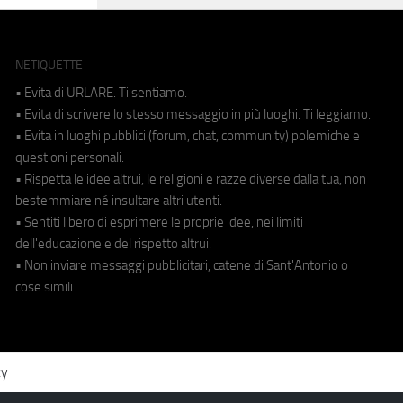
NETIQUETTE
• Evita di URLARE. Ti sentiamo.
• Evita di scrivere lo stesso messaggio in più luoghi. Ti leggiamo.
• Evita in luoghi pubblici (forum, chat, community) polemiche e
questioni personali.
• Rispetta le idee altrui, le religioni e razze diverse dalla tua, non
bestemmiare né insultare altri utenti.
• Sentiti libero di esprimere le proprie idee, nei limiti
dell'educazione e del rispetto altrui.
• Non inviare messaggi pubblicitari, catene di Sant'Antonio o
cose simili.
cy