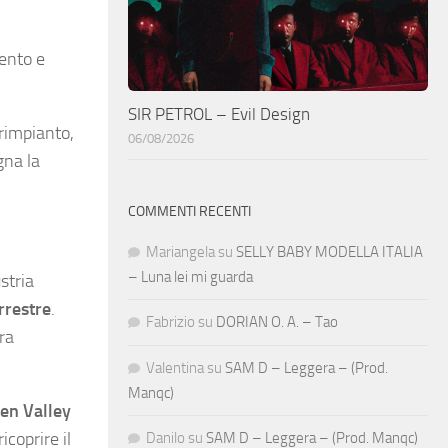
mento e
SIR PETROL – Evil Design
 rimpianto,
06/08/2026
gna la
COMMENTI RECENTI
Mariangela
su
SELLY BABY MODELLA ITALIA
– Luna lei mi guarda
stria
rrestre
.
Fabrizio
su
DORIAN O. A. – Tao
ra
Valentina
su
SAM D – Leggera – (Prod.
Manqc)
en Valley
coprire il
Danilo
su
SAM D – Leggera – (Prod. Manqc)