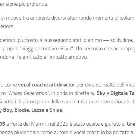
imensione più profonda.
ideo si muove tra ambienti diversi alternando momenti di isola
eriore.
definiti; piuttosto, si susseguono stati d’animo — solitudine,
roprio “viaggio emotivo visivo”. Un percorso che accompa
hendone il significato e l’impatto emotivo.
che come
vocal coach
e
art director
per diverse realtà dell’indu
sivo
“Nokep Generation”
, in onda in diretta su
Sky
e
Digitale Te
 artisti di primo piano della scena italiana e internazionale, t
 Boy, Elodie, Lazza e Shiva
.
05
a Forte dei Marmi, nel 2025 è stato ospite e giurato al
Gre
enza pluriennale come autore e vocal coach lo ha portato a ri