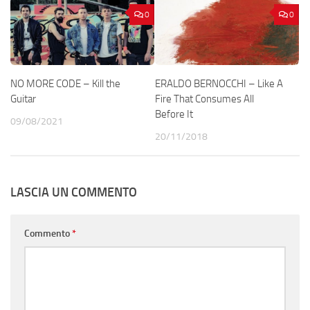
0
0
NO MORE CODE – Kill the
ERALDO BERNOCCHI – Like A
Guitar
Fire That Consumes All
Before It
09/08/2021
20/11/2018
LASCIA UN COMMENTO
Commento
*