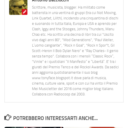
Scrittore, musicista, blogger. Ha militato come
batterista in una ventina di gruppi (tra cui Not Moving,
Link Quartet, Lilith), incidendo una cinquantina di dischi
e suonando in tutta Italia, Europa e USA e aprendo per
Clash, Iggy and the Stooges, Johnny Thunders, Manu
Chao etc. Ha scritto una decina di libri tra cui "Uscito
vivo dagli anni 80", "Mod Generations", "Paul Weller,
L’uomo cangiante", "Rock n Goal", "Rock n Spor"t, Gil
Scott-Heron Il Bob Dylan Nero" e "Ray Charles- Il genio
senza tempo". Collabora con i mensili “Classic Rock”,
"Vinile" e i quotidiani “Il Manifesto” e “Libertà”. E' tra i
giurati del Premio Tenco e del Rockol Awards. Da sedici
anni aggiorna quotidianamente il suo blog
www.tonyface.blogspot.it dove parla di musica,
cinema, culture varie, sport e con cui ha vinto il Premio
Mei Musicletter del 2016 come miglior blog italiano.
Collabora con Radiocoop dal 2003.
POTREBBERO INTERESSARTI ANCHE...