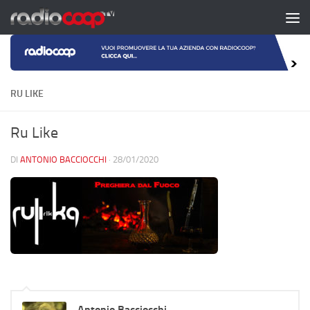
Salta al contenuto
RU LIKE
Ru Like
DI
ANTONIO BACCIOCCHI
·
28/01/2020
Antonio Bacciocchi