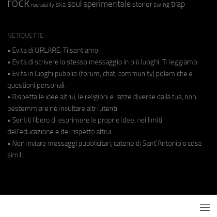
rock
soul
sperimentale
trap
stoner
ska
swing
rockabilly
NETIQUETTE
• Evita di URLARE. Ti sentiamo.
• Evita di scrivere lo stesso messaggio in più luoghi. Ti leggiamo.
• Evita in luoghi pubblici (forum, chat, community) polemiche e
questioni personali.
• Rispetta le idee altrui, le religioni e razze diverse dalla tua, non
bestemmiare né insultare altri utenti.
• Sentiti libero di esprimere le proprie idee, nei limiti
dell'educazione e del rispetto altrui.
• Non inviare messaggi pubblicitari, catene di Sant'Antonio o cose
simili.