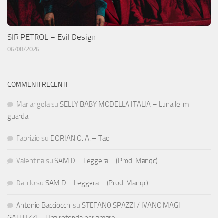
SIR PETROL – Evil Design
06/08/2026
COMMENTI RECENTI
Mariangela
su
SELLY BABY MODELLA ITALIA – Luna lei mi
guarda
Fabrizio
su
DORIAN O. A. – Tao
Valentina
su
SAM D – Leggera – (Prod. Manqc)
Danilo
su
SAM D – Leggera – (Prod. Manqc)
Antonio Bacciocchi
su
STEFANO SPAZZI / IVANO MAGI
GALLUZZI – Una rotonda per amare