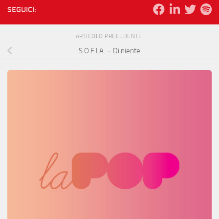
SEGUICI:
ARTICOLO PRECEDENTE
S.O.F.I.A. – Di niente