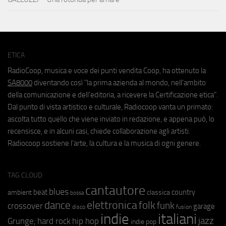
ETICA
RadioCoop, musica e voce dei punti vendita Coop, ha ottenuto la
SA8000
diventando così "la prima azienda al mondo, nell'ambito
della comunicazione e dell'editoria, a ricevere la Certificazione etica".
Dal punto di vista artistico e culturale, Radiocoop vanta un primato:
ascolta tutto quello che viene inviato in redazione, e appena può, lo
recensisce, e in alcuni casi, chiede collaborazione agli artisti.
Radiocoop sostiene l'arte, la cultura e la musica di ogni genere.
TAG CLOUD
cantautore
blues
beat
country
ambient
classica
bossa
elettronica
dance
folk
funk
crossover
garage
fusion
disco
indie
italiani
jazz
hip hop
Grunge;
hard rock
indie pop