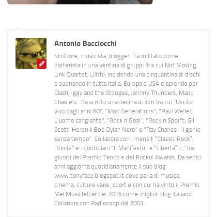
Antonio Bacciocchi
Scrittore, musicista, blogger. Ha militato come
batterista in una ventina di gruppi (tra cui Not Moving,
Link Quartet, Lilith), incidendo una cinquantina di dischi
e suonando in tutta Italia, Europa e USA e aprendo per
Clash, Iggy and the Stooges, Johnny Thunders, Manu
Chao etc. Ha scritto una decina di libri tra cui "Uscito
vivo dagli anni 80", "Mod Generations", "Paul Weller,
L’uomo cangiante", "Rock n Goal", "Rock n Spor"t, Gil
Scott-Heron Il Bob Dylan Nero" e "Ray Charles- Il genio
senza tempo". Collabora con i mensili “Classic Rock”,
"Vinile" e i quotidiani “Il Manifesto” e “Libertà”. E' tra i
giurati del Premio Tenco e del Rockol Awards. Da sedici
anni aggiorna quotidianamente il suo blog
www.tonyface.blogspot.it dove parla di musica,
cinema, culture varie, sport e con cui ha vinto il Premio
Mei Musicletter del 2016 come miglior blog italiano.
Collabora con Radiocoop dal 2003.