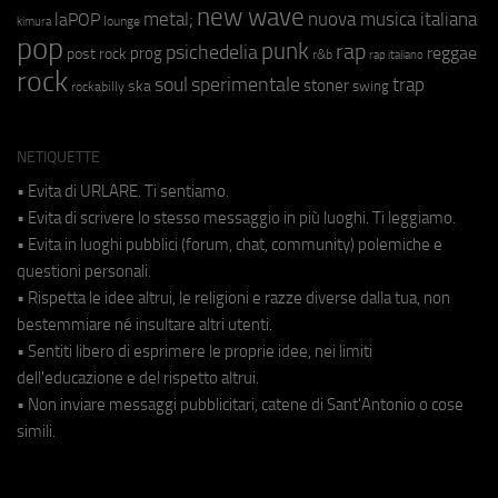
new wave
metal;
nuova musica italiana
laPOP
lounge
kimura
pop
punk
rap
psichedelia
reggae
prog
post rock
r&b
rap italiano
rock
soul
sperimentale
trap
stoner
ska
swing
rockabilly
NETIQUETTE
• Evita di URLARE. Ti sentiamo.
• Evita di scrivere lo stesso messaggio in più luoghi. Ti leggiamo.
• Evita in luoghi pubblici (forum, chat, community) polemiche e
questioni personali.
• Rispetta le idee altrui, le religioni e razze diverse dalla tua, non
bestemmiare né insultare altri utenti.
• Sentiti libero di esprimere le proprie idee, nei limiti
dell'educazione e del rispetto altrui.
• Non inviare messaggi pubblicitari, catene di Sant'Antonio o cose
simili.