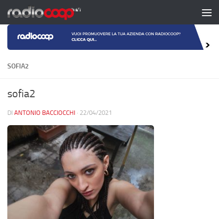
Salta al contenuto
SOFIA2
sofia2
DI
ANTONIO BACCIOCCHI
·
22/04/2021