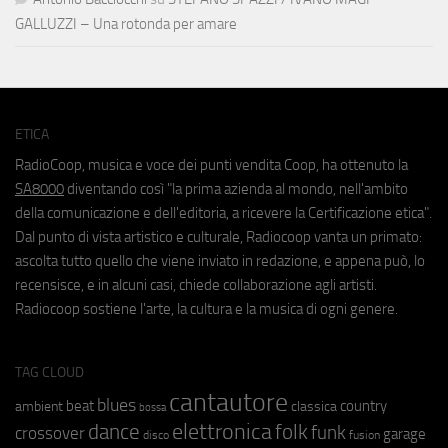
GALLUZZI – Una rotonda per amare
ETICA
RadioCoop, musica e voce dei punti vendita Coop, ha ottenuto la
SA8000
diventando così "la prima azienda al mondo, nell'ambito
della comunicazione e dell'editoria, a ricevere la Certificazione etica".
Dal punto di vista artistico e culturale, Radiocoop vanta un primato:
ascolta tutto quello che viene inviato in redazione, e appena può, lo
recensisce, e in alcuni casi, chiede collaborazione agli artisti.
Radiocoop sostiene l'arte, la cultura e la musica di ogni genere.
TAG CLOUD
cantautore
blues
beat
country
ambient
classica
bossa
elettronica
dance
folk
funk
crossover
garage
fusion
disco