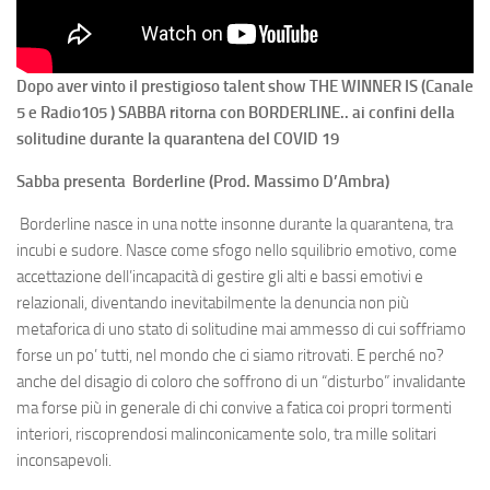
Dopo aver vinto il prestigioso talent show THE WINNER IS (Canale
5 e Radio105 ) SABBA ritorna con BORDERLINE.. ai confini della
solitudine durante la quarantena del COVID 19
Sabba
presenta
Borderline
(Prod. Massimo D’Ambra)
Borderline nasce in una notte insonne durante la quarantena, tra
incubi e sudore. Nasce come sfogo nello squilibrio emotivo, come
accettazione dell’incapacità di gestire gli alti e bassi emotivi e
relazionali, diventando inevitabilmente la denuncia non più
metaforica di uno stato di solitudine mai ammesso di cui soffriamo
forse un po’ tutti, nel mondo che ci siamo ritrovati. E perché no?
anche del disagio di coloro che soffrono di un “disturbo” invalidante
ma forse più in generale di chi convive a fatica coi propri tormenti
interiori, riscoprendosi malinconicamente solo, tra mille solitari
inconsapevoli.