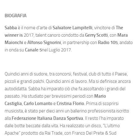
BIOGRAFIA
Sabba
è il nome d’arte di
Salvatore Lampitelli
, vincitore di
The
winner is
2017, talent canoro condotto da
Gerry Scotti
, con
Mara
Maionchi
e
Alfonso Signorini
, in partnership con
Radio 105
, andato
in onda su
Canale 5
nel Luglio 2017.
Quindici anni di sudore, tra concorsi, festival, club di tutto il Paese,
piccoli e grandi palchi. Quindici anni di lavoro. Ma si definisce ancora
autodidatta. Sabba ha imparato ciò che fa ascoltando i grandi del
passato. Ha studiato per brevissimi periodi con
Mario
Castiglia
,
Carlo Lomanto
e
Cristina Florio
. Prima di scoprirsi
musicista, è stato per dieci anni un ballerino professionista iscritto
alla
Federazione Italiana Danza Sportiva
. Il resto l’ha imparato
dalle botte beccate dalla vita. Ha realizzato un disco, “L’ultimo
Apache” prodotto da Rai Trade, con Franco Del Prete & Sud