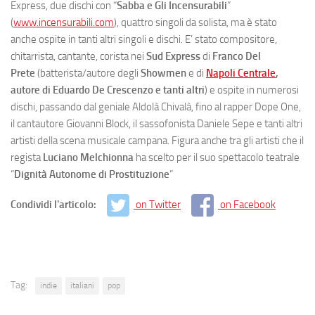
Express, due dischi con “
Sabba e Gli Incensurabili
”
(
www.incensurabili.com
), quattro singoli da solista, ma è stato
anche ospite in tanti altri singoli e dischi. E’ stato compositore,
chitarrista, cantante, corista nei
Sud Express
di
Franco Del
Prete
(batterista/autore degli
Showmen
e di
Napoli Centrale
,
autore di Eduardo De Crescenzo e tanti altri
) e ospite in numerosi
dischi, passando dal geniale Aldolà Chivalà, fino al rapper Dope One,
il cantautore Giovanni Block, il sassofonista Daniele Sepe e tanti altri
artisti della scena musicale campana. Figura anche tra gli artisti che il
regista
Luciano Melchionna
ha scelto per il suo spettacolo teatrale
“
Dignità Autonome di Prostituzione
”
Condividi l'articolo:
on Twitter
on Facebook
Tag:
indie
italiani
pop