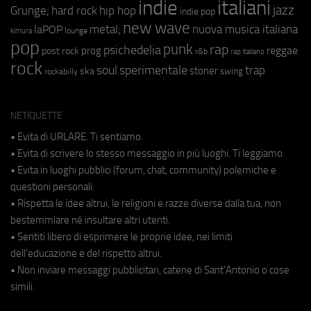
indie
italiani
jazz
hip hop
Grunge;
hard rock
indie pop
new wave
metal;
nuova musica italiana
laPOP
lounge
kimura
pop
punk
rap
psichedelia
reggae
prog
post rock
r&b
rap italiano
rock
soul
sperimentale
trap
stoner
ska
swing
rockabilly
NETIQUETTE
• Evita di URLARE. Ti sentiamo.
• Evita di scrivere lo stesso messaggio in più luoghi. Ti leggiamo.
• Evita in luoghi pubblici (forum, chat, community) polemiche e
questioni personali.
• Rispetta le idee altrui, le religioni e razze diverse dalla tua, non
bestemmiare né insultare altri utenti.
• Sentiti libero di esprimere le proprie idee, nei limiti
dell'educazione e del rispetto altrui.
• Non inviare messaggi pubblicitari, catene di Sant'Antonio o cose
simili.