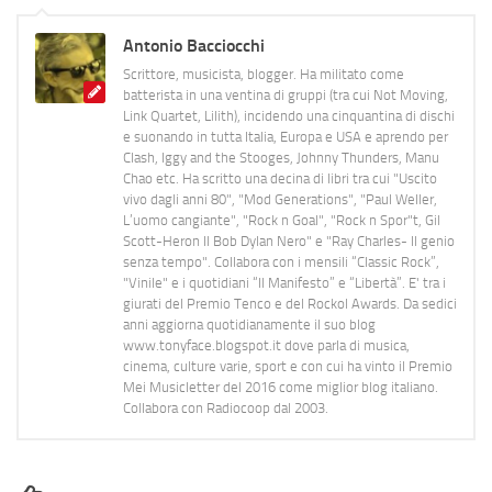
Antonio Bacciocchi
Scrittore, musicista, blogger. Ha militato come
batterista in una ventina di gruppi (tra cui Not Moving,
Link Quartet, Lilith), incidendo una cinquantina di dischi
e suonando in tutta Italia, Europa e USA e aprendo per
Clash, Iggy and the Stooges, Johnny Thunders, Manu
Chao etc. Ha scritto una decina di libri tra cui "Uscito
vivo dagli anni 80", "Mod Generations", "Paul Weller,
L’uomo cangiante", "Rock n Goal", "Rock n Spor"t, Gil
Scott-Heron Il Bob Dylan Nero" e "Ray Charles- Il genio
senza tempo". Collabora con i mensili “Classic Rock”,
"Vinile" e i quotidiani “Il Manifesto” e “Libertà”. E' tra i
giurati del Premio Tenco e del Rockol Awards. Da sedici
anni aggiorna quotidianamente il suo blog
www.tonyface.blogspot.it dove parla di musica,
cinema, culture varie, sport e con cui ha vinto il Premio
Mei Musicletter del 2016 come miglior blog italiano.
Collabora con Radiocoop dal 2003.