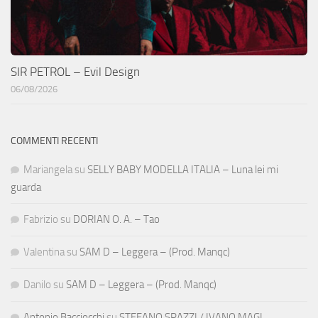
SIR PETROL – Evil Design
06/08/2026
COMMENTI RECENTI
Mariangela
su
SELLY BABY MODELLA ITALIA – Luna lei mi
guarda
Fabrizio
su
DORIAN O. A. – Tao
Valentina
su
SAM D – Leggera – (Prod. Manqc)
Danilo
su
SAM D – Leggera – (Prod. Manqc)
Antonio Bacciocchi
su
STEFANO SPAZZI / IVANO MAGI