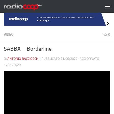
Salta al contenuto
VIDEO
0
SABBA – Borderline
DI
ANTONIO BACCIOCCHI
· PUBBLICATO
21/06/2020
· AGGIORNATO
17/06/2020