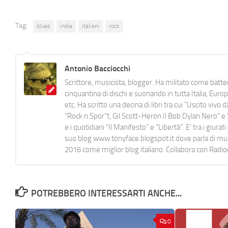
Tag:
blues
indie
italiani
rock
Antonio Bacciocchi
Scrittore, musicista, blogger. Ha militato come batter
cinquantina di dischi e suonando in tutta Italia, E
etc. Ha scritto una decina di libri tra cui "Uscito viv
"Rock n Spor"t, Gil Scott-Heron Il Bob Dylan Nero" e "
e i quotidiani “Il Manifesto” e “Libertà”. E' tra i gi
suo blog www.tonyface.blogspot.it dove parla di music
2016 come miglior blog italiano. Collabora con Radi
POTREBBERO INTERESSARTI ANCHE...
0