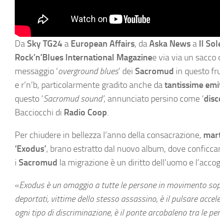
Da
Sky TG24
a
European Affairs
, da
Aska News
a
Il So
Rock’n’Blues International Magazine
e via via un sacco 
messaggio ‘
overground blues
’ dei
Sacromud
in questo fru
e r’n’b, particolarmente gradito anche da
tantissime emi
questo ‘
Sacromud sound’
, annunciato persino come ‘
disc
Bacciocchi di
Radio Coop
.
Per chiudere in bellezza l’anno della consacrazione,
mart
‘Exodus’
, brano estratto dal nuovo album, dove conficca
i
Sacromud
la migrazione è un diritto dell’uomo e l’acc
«
Exodus è un omaggio a tutte le persone in movimento sopra
deportati, vittime dello stesso assassino, è il pulsare accel
ogni tipo di discriminazione, è il ponte arcobaleno tra le pe