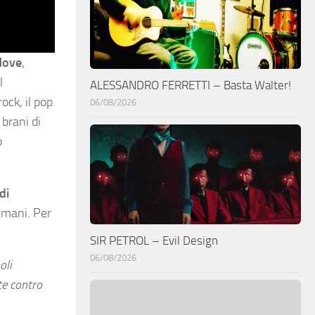
Move
,
l
ALESSANDRO FERRETTI – Basta Walter!
ock, il pop
06/08/2026
 brani di
o
di
 umani. Per
SIR PETROL – Evil Design
06/08/2026
oli
te contro