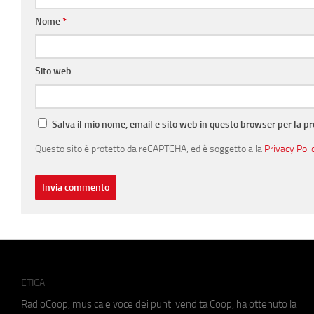
Nome
*
Sito web
Salva il mio nome, email e sito web in questo browser per la 
Questo sito è protetto da reCAPTCHA, ed è soggetto alla
Privacy Poli
ETICA
RadioCoop, musica e voce dei punti vendita Coop, ha ottenuto la