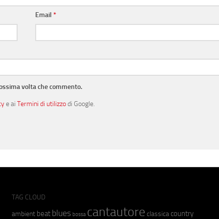
Email
*
prossima volta che commento.
cy
e ai
Termini di utilizzo
di Google.
TAG CLOUD
cantautore
blues
beat
country
ambient
classica
bossa