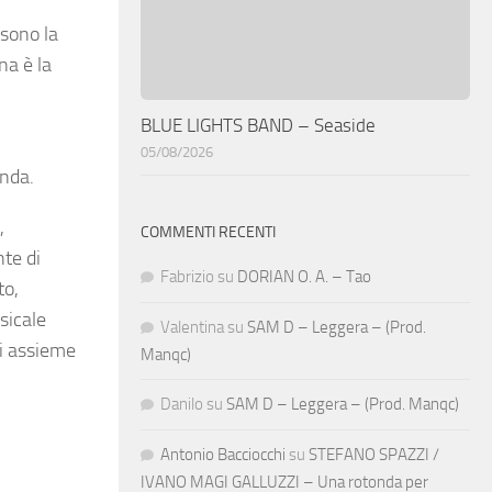
 sono la
na è la
BLUE LIGHTS BAND – Seaside
05/08/2026
enda.
,
COMMENTI RECENTI
nte di
Fabrizio
su
DORIAN O. A. – Tao
to,
sicale
Valentina
su
SAM D – Leggera – (Prod.
ati assieme
Manqc)
Danilo
su
SAM D – Leggera – (Prod. Manqc)
Antonio Bacciocchi
su
STEFANO SPAZZI /
IVANO MAGI GALLUZZI – Una rotonda per