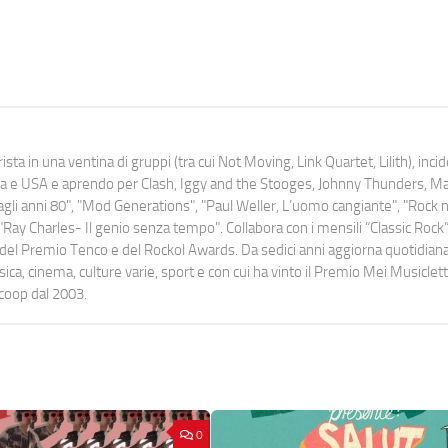
ista in una ventina di gruppi (tra cui Not Moving, Link Quartet, Lilith), inc
uropa e USA e aprendo per Clash, Iggy and the Stooges, Johnny Thunders, 
o dagli anni 80", "Mod Generations", "Paul Weller, L’uomo cangiante", "Rock n
Ray Charles- Il genio senza tempo". Collabora con i mensili “Classic Rock”,
urati del Premio Tenco e del Rockol Awards. Da sedici anni aggiorna quotidia
a, cinema, culture varie, sport e con cui ha vinto il Premio Mei Musiclett
ocoop dal 2003.
0