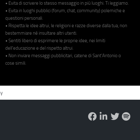
• Evita di scrivere lo stesso messaggio in più luoghi. Ti leggiamo.
• Evita in luoghi pubblici (forum, chat, community) polemiche e
questioni personali.
• Rispetta le idee altrui, le religioni e razze diverse dalla tua, non
bestemmiare né insultare altri utenti.
• Sentiti libero di esprimere le proprie idee, nei limiti
dell'educazione e del rispetto altrui.
• Non inviare messaggi pubblicitari, catene di Sant'Antonio o
cose simili.
cy