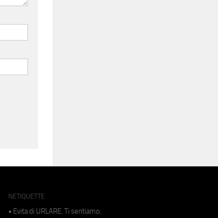
NETIQUETTE
• Evita di URLARE. Ti sentiamo.