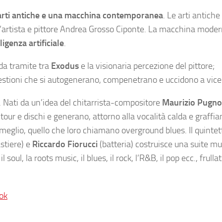
arti antiche e una macchina contemporanea
. Le arti antiche
’artista e pittore Andrea Grosso Ciponte. La macchina moder
ligenza artificiale
.
 da tramite tra
Exodus
e la visionaria percezione del pittore;
ggestioni che si autogenerano, compenetrano e uccidono a vic
i. Nati da un’idea del chitarrista-compositore
Maurizio Pugno
 tour e dischi e generano, attorno alla vocalità calda e graffia
 meglio, quello che loro chiamano overground blues. Il quintet
stiere) e
Riccardo Fiorucci
(batteria) costruisce una suite mu
soul, la roots music, il blues, il rock, l’R&B, il pop ecc., frull
ok