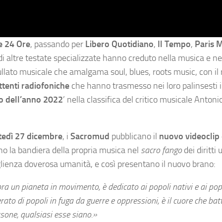
le 24 Ore
, passando per
Libero Quotidiano
,
Il Tempo
,
Paris 
di altre testate specializzate hanno creduto nella musica e ne
llato musicale che amalgama soul, blues, roots music, con il r
ttenti radiofoniche
che hanno trasmesso nei loro palinsesti i
o dell’anno 2022
’ nella classifica del critico musicale Antoni
edì 27 dicembre
, i
Sacromud
pubblicano il
nuovo videoclip 
no la bandiera della propria musica nel
sacro fango
dei diritti
oglienza doverosa umanità, e così presentano il nuovo brano:
 un pianeta in movimento, è dedicato ai popoli nativi e ai pop
erato di popoli in fuga da guerre e oppressioni, è il cuore che bat
rsone, qualsiasi esse siano.
»