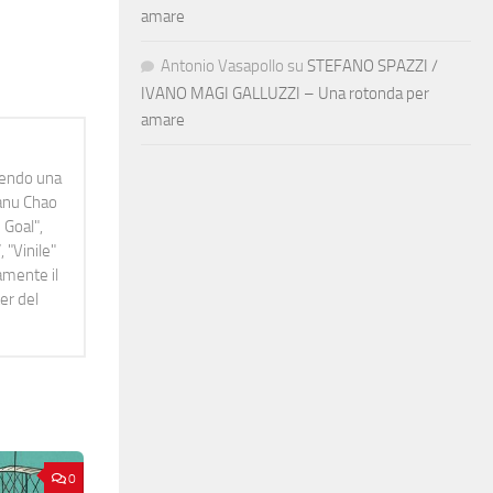
amare
Antonio Vasapollo
su
STEFANO SPAZZI /
IVANO MAGI GALLUZZI – Una rotonda per
amare
idendo una
Manu Chao
 Goal",
 "Vinile"
namente il
er del
0