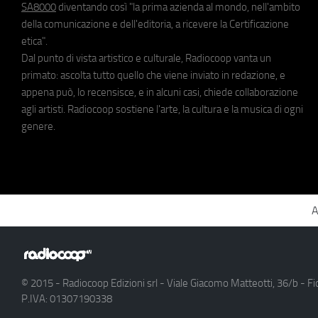
SA8000
diventando così "la prima azienda al mondo, nell'ambito
della comunicazione e dell'editoria, a ricevere la Certificazione
etica".
Dal punto di vista artistico e culturale, Radiocoop vanta un
primato: ascolta tutto quello che viene inviato in redazione, e
appena può, lo recensisce, e in alcuni casi, chiede collaborazione
agli artisti. Radiocoop sostiene l'arte, la cultura e la musica di ogni
genere.
A
© 2015 - Radiocoop Edizioni srl - Viale Giacomo Matteotti, 36/b - Fi
P.IVA: 01307190338