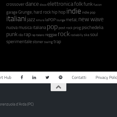
elettronica
dance
folk
funk
crossover
fusion
disco
indie
hip hop
Grunge;
hard rock
garage
indie pop
italiani
new wave
jazz
metal;
laPOP
lounge
kimura
pop
psichedelia
nuova musica italiana
prog
post rock
rock
punk
rap
soul
reggae
ska
r&b
rockabilly
rap italiano
sperimentale
trap
stoner
swing
rt Hub
Contatti
Privacy Poli
orenzuola d'Arda (PC)