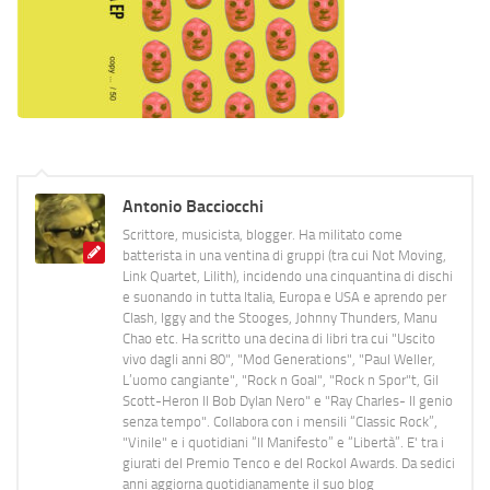
Antonio Bacciocchi
Scrittore, musicista, blogger. Ha militato come
batterista in una ventina di gruppi (tra cui Not Moving,
Link Quartet, Lilith), incidendo una cinquantina di dischi
e suonando in tutta Italia, Europa e USA e aprendo per
Clash, Iggy and the Stooges, Johnny Thunders, Manu
Chao etc. Ha scritto una decina di libri tra cui "Uscito
vivo dagli anni 80", "Mod Generations", "Paul Weller,
L’uomo cangiante", "Rock n Goal", "Rock n Spor"t, Gil
Scott-Heron Il Bob Dylan Nero" e "Ray Charles- Il genio
senza tempo". Collabora con i mensili “Classic Rock”,
"Vinile" e i quotidiani “Il Manifesto” e “Libertà”. E' tra i
giurati del Premio Tenco e del Rockol Awards. Da sedici
anni aggiorna quotidianamente il suo blog