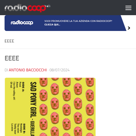
Salta al contenuto
EEEE
EEEE
DI
ANTONIO BACCIOCCHI
·
08/07/2024