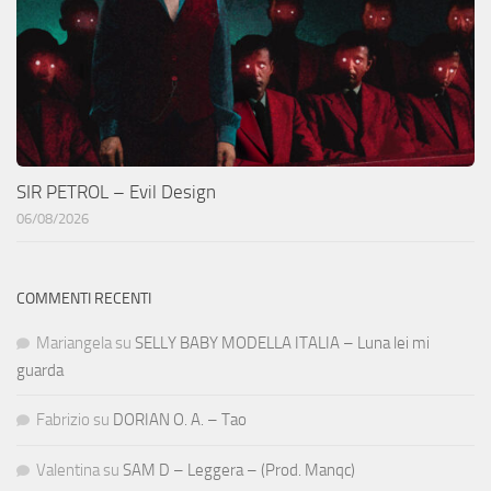
SIR PETROL – Evil Design
06/08/2026
COMMENTI RECENTI
Mariangela
su
SELLY BABY MODELLA ITALIA – Luna lei mi
guarda
Fabrizio
su
DORIAN O. A. – Tao
Valentina
su
SAM D – Leggera – (Prod. Manqc)