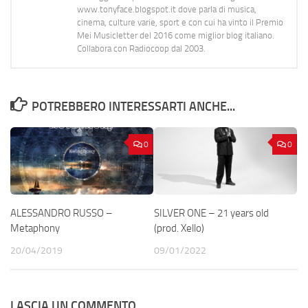
www.tonyface.blogspot.it dove parla di musica,
cinema, culture varie, sport e con cui ha vinto il Premio
Mei Musicletter del 2016 come miglior blog italiano.
Collabora con Radiocoop dal 2003.
POTREBBERO INTERESSARTI ANCHE...
0
0
ALESSANDRO RUSSO –
SILVER ONE – 21 years old
Metaphony
(prod. Xello)
20/04/2019
09/01/2022
LASCIA UN COMMENTO