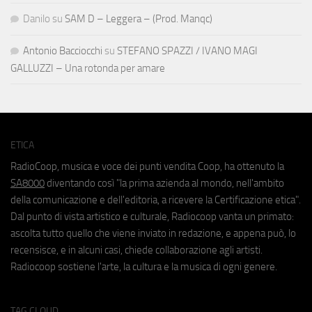
Danilo
su
SAM D – Leggera – (Prod. Manqc)
Antonio Bacciocchi
su
STEFANO SPAZZI / IVANO MAGI
GALLUZZI – Una rotonda per amare
ETICA
RadioCoop, musica e voce dei punti vendita Coop, ha ottenuto la
SA8000
diventando così "la prima azienda al mondo, nell'ambito
della comunicazione e dell'editoria, a ricevere la Certificazione etica".
Dal punto di vista artistico e culturale, Radiocoop vanta un primato:
ascolta tutto quello che viene inviato in redazione, e appena può, lo
recensisce, e in alcuni casi, chiede collaborazione agli artisti.
Radiocoop sostiene l'arte, la cultura e la musica di ogni genere.
TAG CLOUD