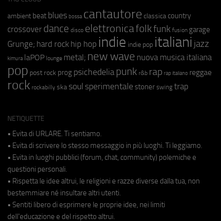
cantautore
blues
beat
country
ambient
classica
bossa
elettronica
dance
folk
funk
crossover
garage
fusion
disco
indie
italiani
jazz
hip hop
Grunge;
hard rock
indie pop
new wave
metal;
nuova musica italiana
laPOP
lounge
kimura
pop
punk
rap
psichedelia
reggae
prog
post rock
r&b
rap italiano
rock
soul
sperimentale
trap
stoner
ska
swing
rockabilly
NETIQUETTE
• Evita di URLARE. Ti sentiamo.
• Evita di scrivere lo stesso messaggio in più luoghi. Ti leggiamo.
• Evita in luoghi pubblici (forum, chat, community) polemiche e
questioni personali.
• Rispetta le idee altrui, le religioni e razze diverse dalla tua, non
bestemmiare né insultare altri utenti.
• Sentiti libero di esprimere le proprie idee, nei limiti
dell'educazione e del rispetto altrui.