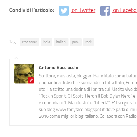
Condividi l'articolo:
on Twitter
on Facebo
Tag:
crossover
indie
italiani
punk
rock
Antonio Bacciocchi
Scrittore, musicista, blogger. Ha militato come batter
cinquantina di dischi e suonando in tutta Italia, E
etc. Ha scritto una decina di libri tra cui "Uscito viv
"Rock n Spor"t, Gil Scott-Heron Il Bob Dylan Nero" e "
e i quotidiani “Il Manifesto” e “Libertà”. E' tra i gi
suo blog www.tonyface.blogspot.it dove parla di music
2016 come miglior blog italiano. Collabora con Radi