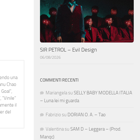
SIR PETROL – Evil Design
06/08/2026
idendo una
COMMENTI RECENTI
Manu Chao
 Goal",
Mariangela
su
SELLY BABY MODELLA ITALIA
 "Vinile"
– Luna lei mi guarda
namente il
er del
Fabrizio
su
DORIAN O. A. – Tao
Valentina
su
SAM D – Leggera – (Prod.
Manqc)