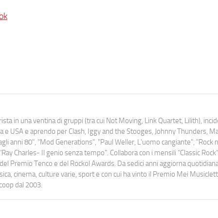
ok
ista in una ventina di gruppi (tra cui Not Moving, Link Quartet, Lilith), inc
uropa e USA e aprendo per Clash, Iggy and the Stooges, Johnny Thunders, 
o dagli anni 80", "Mod Generations", "Paul Weller, L’uomo cangiante", "Rock n
Ray Charles- Il genio senza tempo". Collabora con i mensili “Classic Rock”,
urati del Premio Tenco e del Rockol Awards. Da sedici anni aggiorna quotidia
a, cinema, culture varie, sport e con cui ha vinto il Premio Mei Musiclett
ocoop dal 2003.