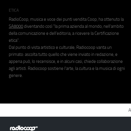
ETICA
RadioCoop, musica e voce dei punti vendita Coop, ha ottenuto la
SA8000
diventando così "la prima azienda al mondo, nell'ambito
della comunicazione e dell'editoria, a ricevere la Certificazione
etica".
Dal punto di vista artistico e culturale, Radiocoop vanta un
primato: ascolta tutto quello che viene inviato in redazione, e
appena può, lo recensisce, e in alcuni casi, chiede collaborazione
agli artisti. Radiocoop sostiene l'arte, la cultura e la musica di ogni
genere.
A