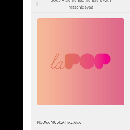
SOCS – Demoniac monsters with
masonic eyes
NUOVA MUSICA ITALIANA