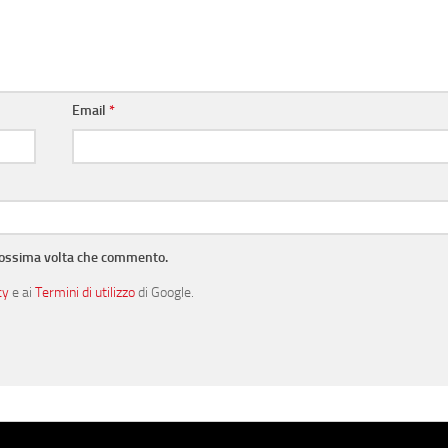
Email
*
prossima volta che commento.
cy
e ai
Termini di utilizzo
di Google.