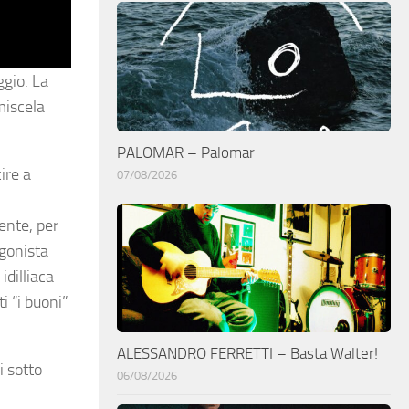
ggio. La
miscela
PALOMAR – Palomar
ire a
07/08/2026
ente, per
agonista
idilliaca
 “i buoni”
ALESSANDRO FERRETTI – Basta Walter!
i sotto
06/08/2026