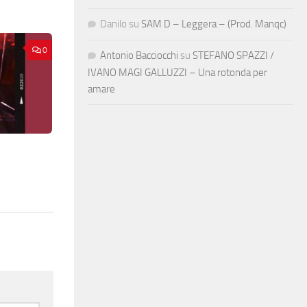
Danilo
su
SAM D – Leggera – (Prod. Manqc)
0
Antonio Bacciocchi
su
STEFANO SPAZZI /
IVANO MAGI GALLUZZI – Una rotonda per
amare