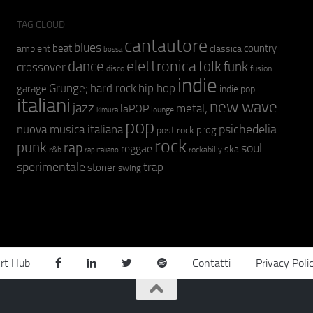
TAG CLOUD
cantautore
blues
beat
country
ambient
classica
bossa
elettronica
dance
folk
funk
crossover
fusion
disco
indie
hip hop
Grunge;
hard rock
garage
indie pop
italiani
new wave
jazz
metal;
laPOP
lounge
kimura
pop
psichedelia
nuova musica italiana
prog
post rock
rock
punk
rap
soul
reggae
ska
r&b
rockabilly
rap italiano
sperimentale
trap
stoner
swing
rt Hub
Contatti
Privacy Poli