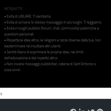
NETIQUETTE
• Evita di URLARE. Ti sentiamo.
• Evita di scrivere lo stesso messaggio in più luoghi. Ti leggiamo.
• Evita in luoghi pubblici (forum, chat, community) polemiche e
questioni personali.
• Rispetta le idee altrui, le religioni e razze diverse dalla tua, non
bestemmiare né insultare altri utenti.
• Sentiti libero di esprimere le proprie idee, nei limiti
dell'educazione e del rispetto altrui.
• Non inviare messaggi pubblicitari, catene di Sant'Antonio o
cose simili.
cy