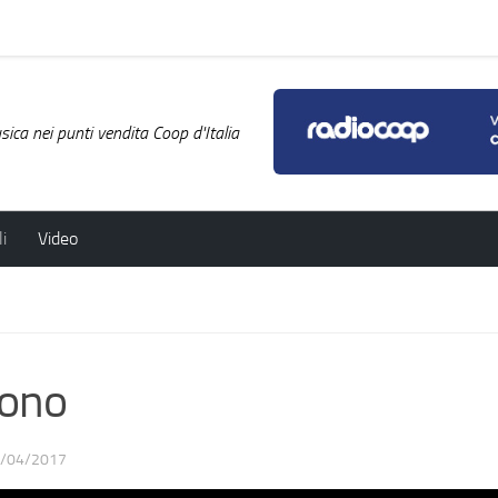
ica nei punti vendita Coop d'Italia
i
Video
uono
/04/2017