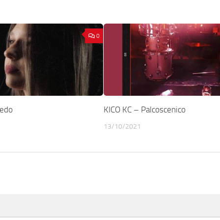
0
redo
KICO KC – Palcoscenico
13/10/2021