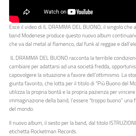
Esce il video di IL DRAMMA DEL BUONO, il singolo che an
band Modenese produce questo nuovo album continuando la 
che va dal metal al flamenco, dal funk al reggae e dall’el
IL DRAMMA DEL BUONO racconta la terribile condizione 
cambiare per adattarsi ad una società fredda, opportunist
capovolgere la situazione a favore dell’ottimismo. La sto
giunta favorito, che lotta per il titolo di “Più Buono del M
utilizza la propria bontà e la propria pazienza per vincer
immaginazione della band, l’essere “troppo buono” una f
del mondo.
Il nuovo album, il sesto per la band, dal titolo ISTRUZION
etichetta Rocketman Records.