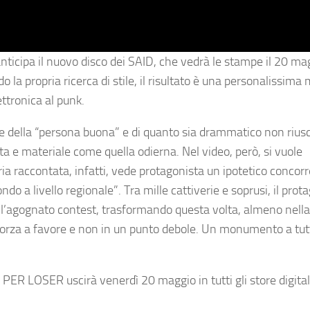
ticipa il nuovo disco dei SAID, che vedrà le stampe il 20 ma
propria ricerca di stile, il risultato è una personalissima 
ettronica al punk.
della “persona buona” e di quanto sia drammatico non riusc
a e materiale come quella odierna. Nel video, però, si vuole
ria raccontata, infatti, vede protagonista un ipotetico concorr
ondo a livello regionale”. Tra mille cattiverie e soprusi, il prot
e l’agognato contest, trasformando questa volta, almeno nella 
orza a favore e non in un punto debole. Un monumento a tutti
I PER LOSER uscirà venerdì 20 maggio in tutti gli store digital