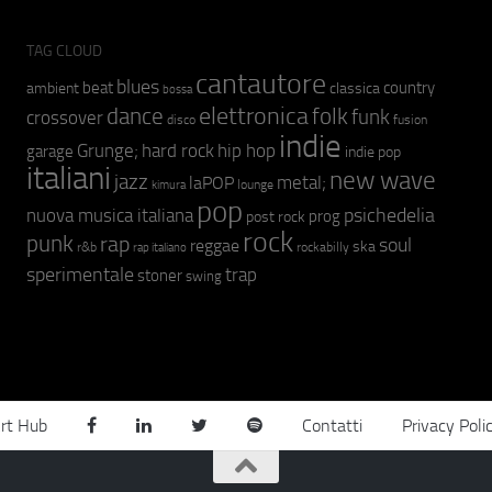
TAG CLOUD
cantautore
blues
beat
country
ambient
classica
bossa
elettronica
dance
folk
funk
crossover
fusion
disco
indie
hip hop
Grunge;
hard rock
garage
indie pop
italiani
new wave
jazz
metal;
laPOP
lounge
kimura
pop
psichedelia
nuova musica italiana
prog
post rock
rock
punk
rap
soul
reggae
ska
r&b
rockabilly
rap italiano
sperimentale
trap
stoner
swing
rt Hub
Contatti
Privacy Poli