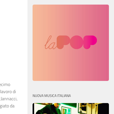
decimo
lavoro di
NUOVA MUSICA ITALIANA
 Jannacci,
giato da