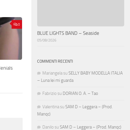
0
BLUE LIGHTS BAND – Seaside
05/08/2026
COMMENTI RECENTI
enials
Mariangela
su
SELLY BABY MODELLA ITALIA
– Luna lei mi guarda
Fabrizio
su
DORIAN O. A. – Tao
Valentina
su
SAM D – Leggera – (Prod.
Manqc)
Danilo
su
SAM D – Leggera – (Prod. Manqc)