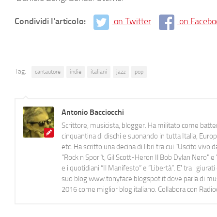
Condividi l'articolo:
on Twitter
on Facebo
Tag:
cantautore
indie
italiani
jazz
pop
Antonio Bacciocchi
Scrittore, musicista, blogger. Ha militato come batter
cinquantina di dischi e suonando in tutta Italia, E
etc. Ha scritto una decina di libri tra cui "Uscito viv
"Rock n Spor"t, Gil Scott-Heron Il Bob Dylan Nero" e "
e i quotidiani “Il Manifesto” e “Libertà”. E' tra i gi
suo blog www.tonyface.blogspot.it dove parla di music
2016 come miglior blog italiano. Collabora con Radi