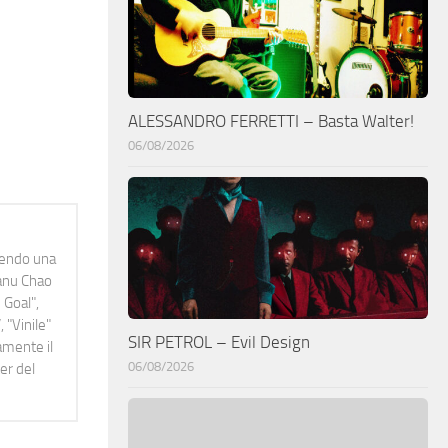
ALESSANDRO FERRETTI – Basta Walter!
06/08/2026
idendo una
Manu Chao
 Goal",
 "Vinile"
SIR PETROL – Evil Design
namente il
06/08/2026
er del