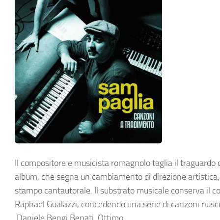
Il compositore e musicista romagnolo taglia il traguardo d
album, che segna un cambiamento di direzione artistica, a
stampo cantautorale. Il substrato musicale conserva il 
Raphael Gualazzi, concedendo una serie di canzoni riuscit
Daniele Bengi Benati. Ottimo.