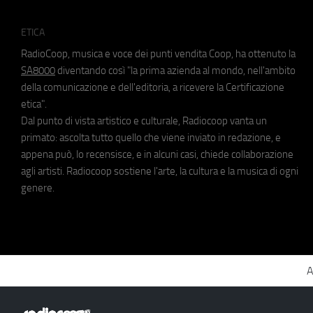
ETICA
RadioCoop, musica e voce dei punti vendita Coop, ha ottenuto la
SA8000
diventando così "la prima azienda al mondo, nell'ambito
della comunicazione e dell'editoria, a ricevere la Certificazione
etica".
Dal punto di vista artistico e culturale, Radiocoop vanta un
primato: ascolta tutto quello che viene inviato in redazione, e
appena può, lo recensisce, e in alcuni casi, chiede collaborazione
agli artisti. Radiocoop sostiene l'arte, la cultura e la musica di ogni
genere.
A