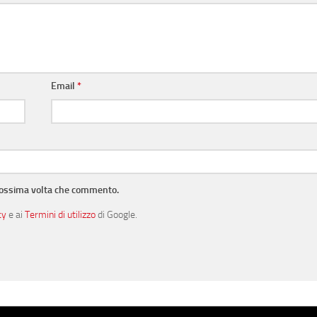
Email
*
prossima volta che commento.
cy
e ai
Termini di utilizzo
di Google.