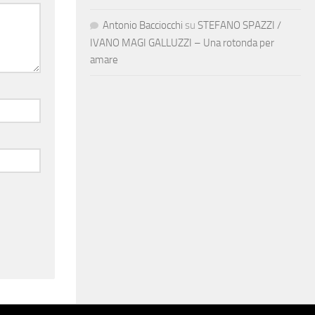
Antonio Bacciocchi
su
STEFANO SPAZZI /
IVANO MAGI GALLUZZI – Una rotonda per
amare