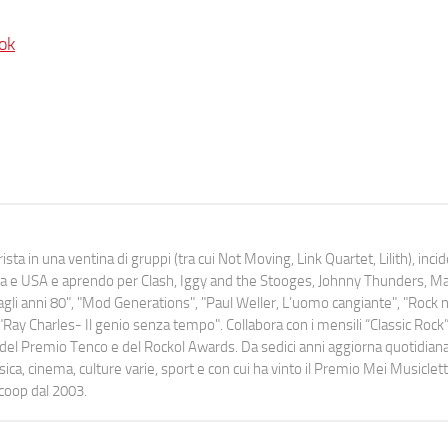
ok
ista in una ventina di gruppi (tra cui Not Moving, Link Quartet, Lilith), inc
uropa e USA e aprendo per Clash, Iggy and the Stooges, Johnny Thunders, 
o dagli anni 80", "Mod Generations", "Paul Weller, L’uomo cangiante", "Rock n
Ray Charles- Il genio senza tempo". Collabora con i mensili “Classic Rock”,
urati del Premio Tenco e del Rockol Awards. Da sedici anni aggiorna quotidia
a, cinema, culture varie, sport e con cui ha vinto il Premio Mei Musiclett
ocoop dal 2003.