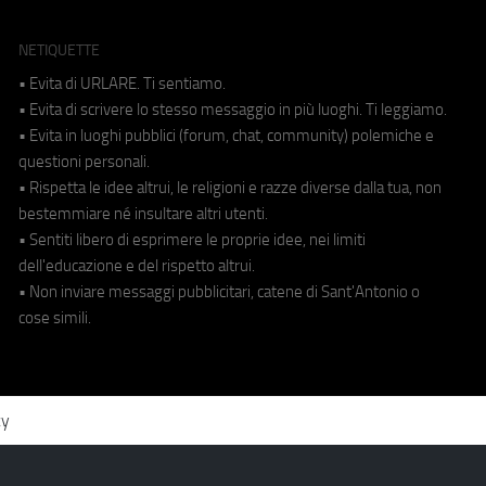
NETIQUETTE
• Evita di URLARE. Ti sentiamo.
• Evita di scrivere lo stesso messaggio in più luoghi. Ti leggiamo.
• Evita in luoghi pubblici (forum, chat, community) polemiche e
questioni personali.
• Rispetta le idee altrui, le religioni e razze diverse dalla tua, non
bestemmiare né insultare altri utenti.
• Sentiti libero di esprimere le proprie idee, nei limiti
dell'educazione e del rispetto altrui.
• Non inviare messaggi pubblicitari, catene di Sant'Antonio o
cose simili.
cy