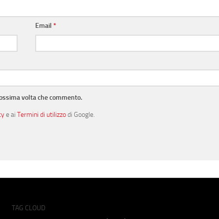
Email
*
prossima volta che commento.
cy
e ai
Termini di utilizzo
di Google.
TAG CLOUD