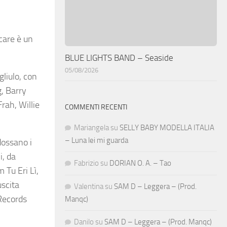
care è un
BLUE LIGHTS BAND – Seaside
05/08/2026
gliulo, con
g, Barry
rah, Willie
COMMENTI RECENTI
Mariangela
su
SELLY BABY MODELLA ITALIA
– Luna lei mi guarda
dossano i
i, da
Fabrizio
su
DORIAN O. A. – Tao
 Tu Eri Lì,
uscita
Valentina
su
SAM D – Leggera – (Prod.
Records
Manqc)
Danilo
su
SAM D – Leggera – (Prod. Manqc)