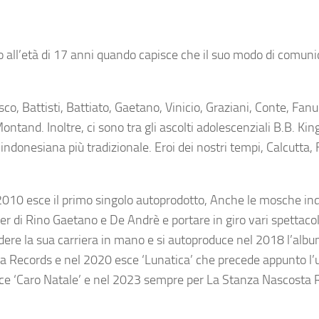
o all’età di 17 anni quando capisce che il suo modo di comuni
o, Battisti, Battiato, Gaetano, Vinicio, Graziani, Conte, Fanu
tand. Inoltre, ci sono tra gli ascolti adolescenziali B.B. Kin
onesiana più tradizionale. Eroi dei nostri tempi, Calcutta, F
2010 esce il primo singolo autoprodotto, Anche le mosche in
 di Rino Gaetano e De Andrè e portare in giro vari spettacol
dere la sua carriera in mano e si autoproduce nel 2018 l’album
 Records e nel 2020 esce ‘Lunatica’ che precede appunto l’
sce ‘Caro Natale’ e nel 2023 sempre per La Stanza Nascosta 