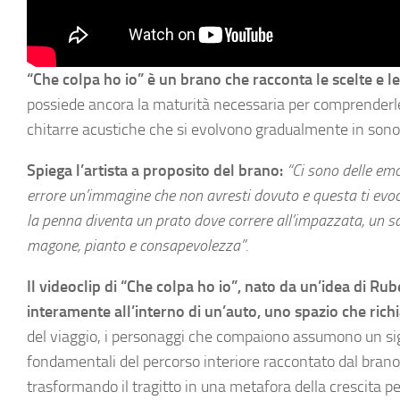
“Che colpa ho io” è un brano che racconta le scelte e le
possiede ancora la maturità necessaria per comprenderle 
chitarre acustiche che si evolvono gradualmente in sonori
Spiega l’artista a proposito del brano:
“Ci sono delle emo
errore un’immagine che non avresti dovuto e questa ti evoca
la penna diventa un prato dove correre all’impazzata, un sa
magone, pianto e consapevolezza”.
Il videoclip di “Che colpa ho io”, nato da un’idea di Ru
interamente all’interno di un’auto, uno spazio che rich
del viaggio, i personaggi che compaiono assumono un sig
fondamentali del percorso interiore raccontato dal brano
trasformando il tragitto in una metafora della crescita p