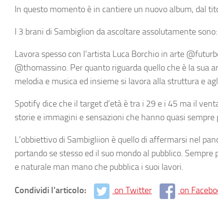
In questo momento è in cantiere un nuovo album, dal tito
I 3 brani di Sambiglion da ascoltare assolutamente so
Lavora spesso con l’artista Luca Borchio in arte @futurbo
@thomassino. Per quanto riguarda quello che è la sua art
melodia e musica ed insieme si lavora alla struttura e agl
Spotify dice che il target d’età è tra i 29 e i 45 ma il v
storie e immagini e sensazioni che hanno quasi sempre più l
L’obbiettivo di Sambigliion è quello di affermarsi nel pa
portando se stesso ed il suo mondo al pubblico. Sempre p
e naturale man mano che pubblica i suoi lavori.
Condividi l'articolo:
on Twitter
on Facebo