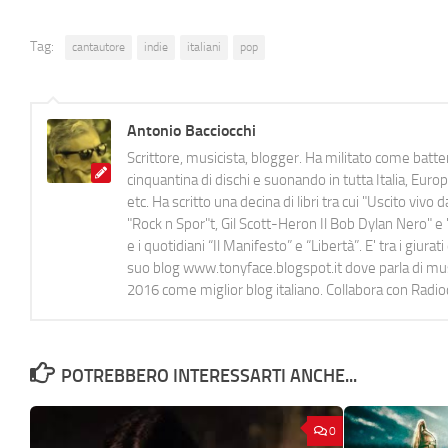
Tag:
cantautore
indie
italiani
pop
Antonio Bacciocchi
Scrittore, musicista, blogger. Ha militato come batter
cinquantina di dischi e suonando in tutta Italia, E
etc. Ha scritto una decina di libri tra cui "Uscito viv
"Rock n Spor"t, Gil Scott-Heron Il Bob Dylan Nero" e "
e i quotidiani “Il Manifesto” e “Libertà”. E' tra i gi
suo blog www.tonyface.blogspot.it dove parla di music
2016 come miglior blog italiano. Collabora con Radi
POTREBBERO INTERESSARTI ANCHE...
0