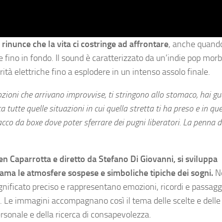
 rinunce che la vita ci costringe ad affrontare
, anche quando
fino in fondo. Il sound è caratterizzato da un’indie pop morb
tà elettriche fino a esplodere in un intenso assolo finale.
zioni che arrivano improvvise, ti stringono allo stomaco, hai g
 tutte quelle situazioni in cui quella stretta ti ha preso e in 
cco da boxe dove poter sferrare dei pugni liberatori. La penna 
ben Caparrotta e diretto da Stefano Di Giovanni, si sviluppa
iama le atmosfere sospese e simboliche tipiche dei sogni.
Ne
nificato preciso e rappresentano emozioni, ricordi e passagg
. Le immagini accompagnano così il tema delle scelte e delle
ersonale e della ricerca di consapevolezza.