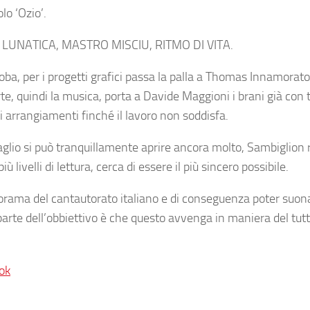
lo ‘Ozio’.
no: LUNATICA, MASTRO MISCIU, RITMO DI VITA.
ba, per i progetti grafici passa la palla a Thomas Innamorato
e, quindi la musica, porta a Davide Maggioni i brani già con 
i arrangiamenti finché il lavoro non soddisfa.
entaglio si può tranquillamente aprire ancora molto, Sambiglion
ivelli di lettura, cerca di essere il più sincero possibile.
norama del cantautorato italiano e di conseguenza poter suona
arte dell’obbiettivo è che questo avvenga in maniera del tut
ok