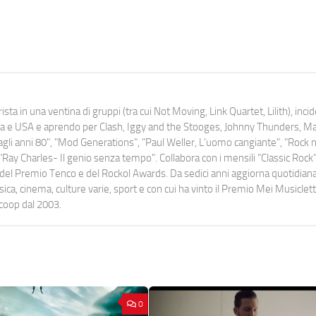
ista in una ventina di gruppi (tra cui Not Moving, Link Quartet, Lilith), inc
uropa e USA e aprendo per Clash, Iggy and the Stooges, Johnny Thunders, 
o dagli anni 80", "Mod Generations", "Paul Weller, L’uomo cangiante", "Rock n
Ray Charles- Il genio senza tempo". Collabora con i mensili “Classic Rock”,
urati del Premio Tenco e del Rockol Awards. Da sedici anni aggiorna quotidia
a, cinema, culture varie, sport e con cui ha vinto il Premio Mei Musiclett
ocoop dal 2003.
0