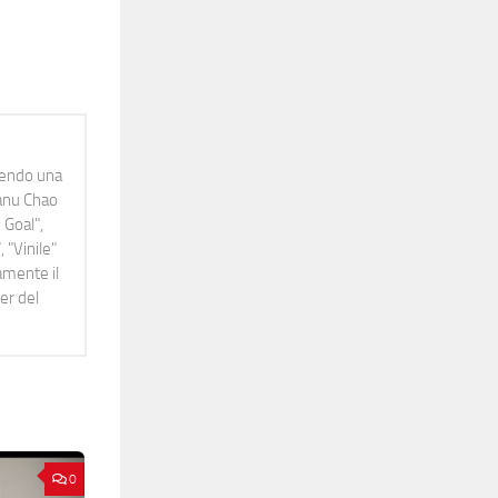
idendo una
Manu Chao
 Goal",
 "Vinile"
namente il
er del
0