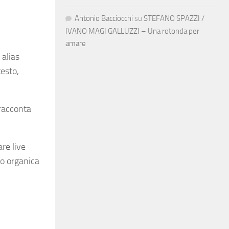
Antonio Bacciocchi
su
STEFANO SPAZZI /
IVANO MAGI GALLUZZI – Una rotonda per
amare
 alias
testo,
 racconta
re live
to organica